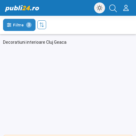
publi
24
.ro
Filtre
3
Decoratiuni interioare Cluj Geaca