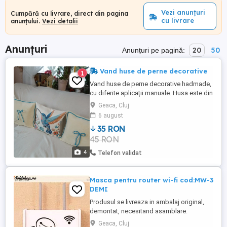
Vezi anunțuri
Cumpără cu livrare, direct din pagina
cu livrare
anunțului.
Vezi detalii
Anunțuri
20
50
Anunțuri pe pagină:
Vand huse de perne decorative
1
Vand huse de perne decorative hadmade,
cu diferite aplicații manuale. Husa este din
catifea,sau pânza de iuta. Am si burdufuri
Geaca, Cluj
de perna ,cine dorește.
6 august
35 RON
45 RON
4
Telefon validat
Masca pentru router wi-fi cod:MW-3
DEMI
Produsul se livreaza in ambalaj original,
demontat, necesitand asamblare.
Asamblarea acestuia nu dureaza mai mult
Geaca, Cluj