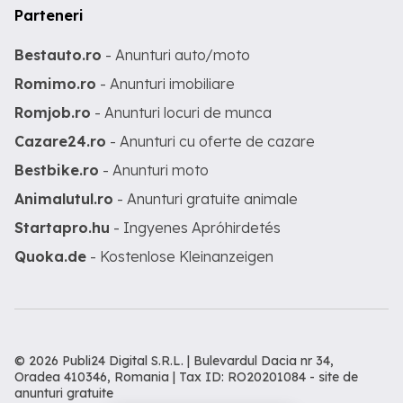
Parteneri
Bestauto.ro
- Anunturi auto/moto
Romimo.ro
- Anunturi imobiliare
Romjob.ro
- Anunturi locuri de munca
Cazare24.ro
- Anunturi cu oferte de cazare
Bestbike.ro
- Anunturi moto
Animalutul.ro
- Anunturi gratuite animale
Startapro.hu
- Ingyenes Apróhirdetés
Quoka.de
- Kostenlose Kleinanzeigen
© 2026 Publi24 Digital S.R.L. | Bulevardul Dacia nr 34,
Oradea 410346, Romania | Tax ID: RO20201084 -
site de
anunturi gratuite