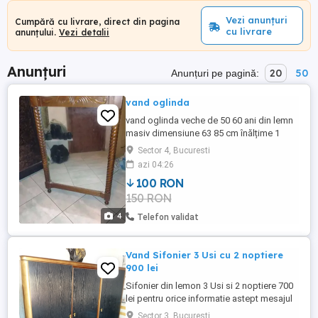
Vezi anunțuri
Cumpără cu livrare, direct din pagina
cu livrare
anunțului.
Vezi detalii
Anunțuri
20
50
Anunțuri pe pagină:
vand oglinda
vand oglinda veche de 50 60 ani din lemn
masiv dimensiune 63 85 cm înălțime 1
metru cu tot cu moate
Sector 4, Bucuresti
azi 04:26
100 RON
150 RON
4
Telefon validat
Vand Sifonier 3 Usi cu 2 noptiere
900 lei
Sifonier din lemon 3 Usi si 2 noptiere 700
lei pentru orice informatie astept mesajul
pe Whatapp la
Sector 3, Bucuresti