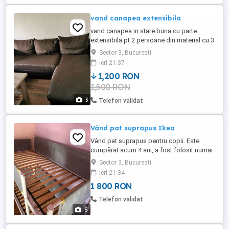
vand canapea extensibila
vand canapea in stare buna cu parte
extensibila pt 2 persoane din material cu 3
perne
Sector 3, Bucuresti
ieri 21:37
1,200 RON
1,500 RON
3
Telefon validat
Vând pat suprapus Ikea
Vând pat suprapus pentru copii. Este
cumpărat acum 4 ani, a fost folosit numai
partea de jos. Se vinde împreună cu cele
Sector 3, Bucuresti
două saltele, una folosită de o fată în
ieri 21:34
vârstă de 16 ani, cea de-a doua saltea
1 800 RON
este nefolosită. Dimensiunea saltelelor
este 200 x 90 cm. Dezasamblarea și
Telefon validat
transportul este în sarcina ...
5