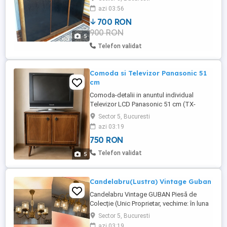
azi 03:56
700 RON
900 RON
5
Telefon validat
Comoda si Televizor Panasonic 51
cm
Comoda-detalii in anuntul individual
Televizor LCD Panasonic 51 cm (TX-
20LA70P) - Ideal Retro-Gaming Bucătărie
Sector 5, Bucuresti
Vând televizor LCD compact Panasonic,
azi 03:19
model TX-20LA70P, diagonală 51 cm.
750 RON
Aparatul este plat pe spate, ocupă puțin
spațiu și este fabricat cu calitatea și
Telefon validat
5
fiabilitatea recunoscută a brandului ...
Candelabru(Lustra) Vintage Guban
Candelabru Vintage GUBAN Piesă de
Colecție (Unic Proprietar, vechime: în luna
mai, 43 ani) Descriere:Vând candelabru
Sector 5, Bucuresti
original produs la fabrica Guban
azi 03:19