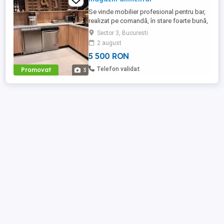
Se vinde mobilier profesional pentru bar,
realizat pe comandă, în stare foarte bună,
ideal pentru cafenea, restaurant, bistro
Sector 3, Bucuresti
sau spațiu comercial. Poate fi folosit si ca
2 august
o bucatarie exterioara, tip foisor
5 500 RON
Ansamblul este format din corpuri
modulare cu multiple spații de depozitare,
Telefon validat
Promovat
3
blat de lucru rezistent ...