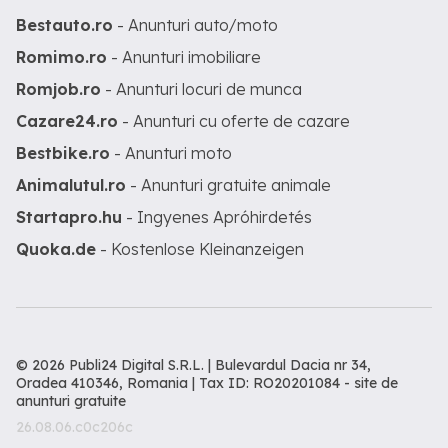
Bestauto.ro
- Anunturi auto/moto
Romimo.ro
- Anunturi imobiliare
Romjob.ro
- Anunturi locuri de munca
Cazare24.ro
- Anunturi cu oferte de cazare
Bestbike.ro
- Anunturi moto
Animalutul.ro
- Anunturi gratuite animale
Startapro.hu
- Ingyenes Apróhirdetés
Quoka.de
- Kostenlose Kleinanzeigen
© 2026 Publi24 Digital S.R.L. | Bulevardul Dacia nr 34,
Oradea 410346, Romania | Tax ID: RO20201084 -
site de
anunturi gratuite
26.08.06.c0c206c