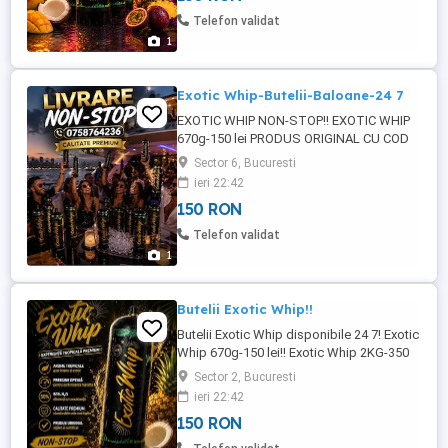
Telefon validat
1
Exotic Whip-Butelii-Baloane-24 7
EXOTIC WHIP NON-STOP!! EXOTIC WHIP
670g-150 lei PRODUS ORIGINAL CU COD
QR!!! CALITATE PREMIUM PENTRU
Sector 6, Bucuresti
PETRECERI DE NEUITAT!!! LIVRARE
ieri 22:42
RAPIDA BUCURESTI-ILFOV!!!
150 RON
Telefon validat
1
Butelii Exotic Whip!!
Butelii Exotic Whip disponibile 24 7! Exotic
Whip 670g-150 lei!! Exotic Whip 2KG-350
lei!! Produs original cu cod QR Pentru
Sector 2, Bucuresti
petreceri si momente magice!! Livrare
ieri 22:42
oriunde in Bucuresti-Ilfov!!!!
150 RON