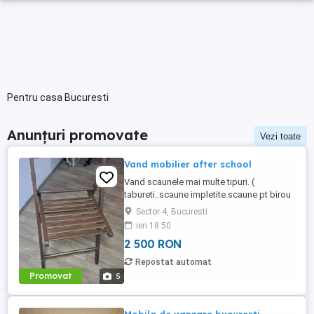
Pentru casa Bucuresti
Anunțuri promovate
Vezi toate
Vand mobilier after school
Vand scaunele mai multe tipuri. (
tabureti..scaune impletite.scaune pt birou
pt copii.)Birouri din lemn masiv.mahon.Tot
Sector 4, Bucuresti
ce apare in poze la 2500 lei . ofer
ieri 18:50
transport in Bucuresti tel .
2 500 RON
Repostat automat
Promovat
5