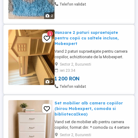
Telefon validat
2
Vanzare 2 paturi supraetajate
1
pentru copii cu saltele incluse,
Mobexpert
Vand 2 paturi supraetajate pentru camera
copiilor, achizitionate de la Mobexpert.
Ansamblul este in stare buna, solid si
Sector 2, Bucuresti
foarte practic, cu design tip casuta si
ieri 23:34
spatii de depozitare integrate. Se vinde
1 200 RON
impreuna cu saltelele. Pretul de achizitie a
2
fost de peste 7.000 lei. Ridicare personala
Telefon validat
din zona ...
Set mobilier alb camera copiilor
(birou Mobexpert, comoda si
bibliotecaIkea)
Vand set de mobilier alb pentru camera
copiilor, format din: * comoda cu 4 sertare
* biblioteca cu 2 usi din sticla * biblioteca
Sector 2, Bucuresti