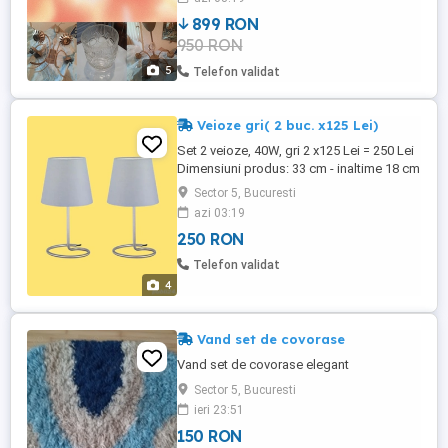
Timișoara, achiziționat acum 43 de ani.
899 RON
Este o piesă autentică de design
950 RON
românesc, păstrată cu grijă în familie, care
îmbină eleganța cu rafinamentul ...
5
Telefon validat
Veioze gri( 2 buc. x125 Lei)
Set 2 veioze, 40W, gri 2 x125 Lei = 250 Lei
Dimensiuni produs: 33 cm - inaltime 18 cm
- diametru Caracteristici: Intrerupator pe
Sector 5, Bucuresti
cablu. Culoare Corp Metal Nichel mat
azi 03:19
Abajur Textil gri
250 RON
Telefon validat
4
Vand set de covorase
Vand set de covorase elegant
Sector 5, Bucuresti
ieri 23:51
150 RON