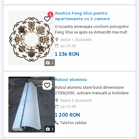
o viață de acum ...
Analiza Feng Shui pentru
1
apartamente cu 2 camere
O locuinta amenajata conform principiilor
Feng Shui va ajuta sa dobanditi mai mult
succes, o crestere in prosperitate, relatii
Sector 1, Bucuresti
mai bune cu cei din jur si o sanatate mai
azi 23:20
buna. Feng Shui poate fi oricat de simplu
1 236 RON
doriti sau oricat de luxos. Poate fi adaptat
oricarui stil de arhitectura si oricarui decor
1
...
Ruloul aluminiu
Ruloul aluminiu stare bună dimensiune
2700x2050 , activare manuală și închidere
cu cheie. Se vinde cu factura.
Sector 2, Bucuresti
azi 23:09
1 200 RON
Telefon validat
1