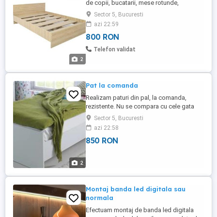
de copii, bucatarii, mese rotunde,
dreptunghiulare sau patrate. Putem
Sector 5, Bucuresti
efectua mobila in totalitate pentru
azi 22:59
apartamente de inchiriat. Detalii la telefon
800 RON
Telefon validat
2
Pat la comanda
Realizam paturi din pal, la comanda,
rezistente. Nu se compara cu cele gata
facute, deoarece intariturile le executam in
Sector 5, Bucuresti
functie de denivelarile din pardoseala.
azi 22:58
Pentru masuratori si detalii, va rog sa nu
850 RON
ezitati sa ne contactati la tel
2
Montaj banda led digitala sau
normala
Efectuam montaj de banda led digitala