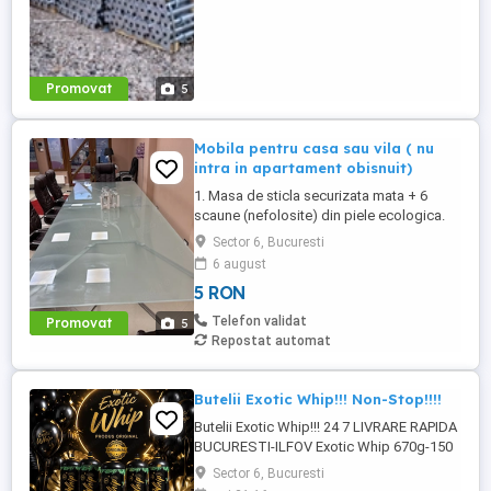
Promovat
5
Mobila pentru casa sau vila ( nu
intra in apartament obisnuit)
1. Masa de sticla securizata mata + 6
scaune (nefolosite) din piele ecologica.
dimensiuni masa : 4 ml x 1.4 ml x 0.75 ml
Sector 6, Bucuresti
Pret total 1000 euro 2. Birou foarte elegant
6 august
,lemn cu sticla neagra,4 sertare - 2.80 x
5 RON
0.70 x 0.75 ml Pret 200 ...
Telefon validat
Promovat
5
Repostat automat
Butelii Exotic Whip!!! Non-Stop!!!!
Butelii Exotic Whip!!! 24 7 LIVRARE RAPIDA
BUCURESTI-ILFOV Exotic Whip 670g-150
lei!!!! PRODUS ORIGINAL SE POATE
Sector 6, Bucuresti
VERIFICA COD QR!!!