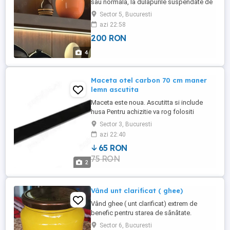
sau normala, la dulapurile suspendate de
la bucatarie, sertare, usile glisante ale
Sector 5, Bucuresti
sifonierului, pentru camera copilului,
azi 22:58
pentru camera de gaming, scafe din rigips
200 RON
- iluminat indirect. Sunati sau whatsapp
pentru detalii.
4
Maceta otel carbon 70 cm maner
lemn ascutita
Maceta este noua. Ascutitta si include
husa Pentru achizitie va rog folositi
mesageria. Prefer predare personala dar
Sector 3, Bucuresti
pot trimite si colet.
azi 22:40
65 RON
75 RON
2
Vând unt clarificat ( ghee)
Vând ghee ( unt clarificat) extrem de
benefic pentru starea de sănătate.
Beneficii; Îmbunătățește digestia Ajuta la
Sector 6, Bucuresti