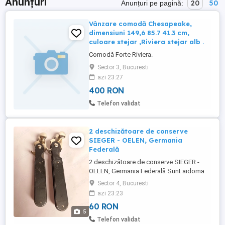
Anunțuri
20
50
Anunțuri pe pagină:
Vânzare comodă Chesapeake,
dimensiuni 149,6 85.7 41.3 cm,
culoare stejar ,Riviera stejar alb .
Comodă Forte Riviera.
Sector 3, Bucuresti
azi 23:27
400 RON
Telefon validat
2 deschizătoare de conserve
SIEGER - OELEN, Germania
Federală
2 deschizătoare de conserve SIEGER -
OELEN, Germania Federală Sunt aidoma
celor folosite de militari în cel de-Al Doilea
Sector 4, Bucuresti
Război Mondial. Deschizătoarele sunt din
azi 23:23
Germania Federală, din perioada anilor
60 RON
'60. Sunt marcate - vezi foto. Deși vechi,
5
au fost păstrate foarte bine. Se pot folosi
Telefon validat