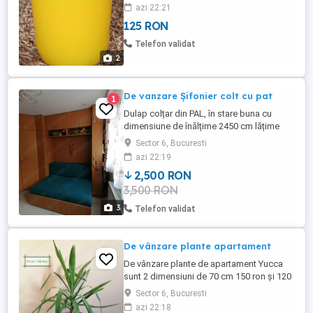
imbunatâțirea vederii Tonic pentru
azi 22:21
articulatii si memorie Purificator al pielii
125 RON
Extrem de folosit în bucătăria indiană ( o
soluție naturală, organică) Se prepară din
Telefon validat
unt natural, cu ...
2
De vanzare Șifonier colt cu pat
1
Dulap colțar din PAL, în stare buna cu
dimensiune de înălțime 2450 cm lățime
1920x2450 cm adâncime 560
Sector 6, Bucuresti
cm,dimensiune pat 1500x2000 se vinde
azi 22:19
împreună cu salteaua.
2,500 RON
3,500 RON
3
Telefon validat
De vânzare plante apartament
De vânzare plante de apartament Yucca
sunt 2 dimensiuni de 70 cm 150 ron și 120
cm 200 ron Syngonium arrow este la 50
Sector 6, Bucuresti
ron.
azi 22:18