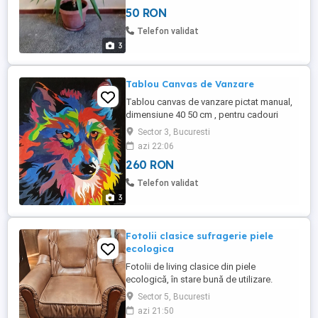
50 RON
Telefon validat
3
Tablou Canvas de Vanzare
Tablou canvas de vanzare pictat manual,
dimensiune 40 50 cm , pentru cadouri
deosebite si nu numai , handmade . Se
Sector 3, Bucuresti
poate amplasa oriunde , casă, birou , etc.
azi 22:06
Trimit oriunde in țară cu Poșta Română
260 RON
sau Curier.
Telefon validat
3
Fotolii clasice sufragerie piele
ecologica
Fotolii de living clasice din piele
ecologică, în stare bună de utilizare.
Mobilierul are o textură moale și o culoare
Sector 5, Bucuresti
maro deschis, care se potrivește perfect
azi 21:50
cu orice decor. Ideale pentru a crea o