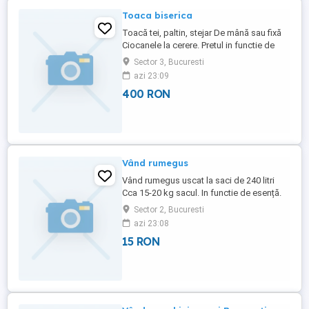
Toaca biserica
Toacă tei, paltin, stejar De mână sau fixă
Ciocanele la cerere. Pretul in functie de
dimensiuni.
Sector 3, Bucuresti
azi 23:09
400 RON
Vând rumegus
Vând rumegus uscat la saci de 240 litri
Cca 15-20 kg sacul. In functie de esență.
NU AN CANTITATII MARI NICIODATĂ.
Sector 2, Bucuresti
DOAR CATIVA SACI. Nu am teansport.
azi 23:08
Zona Obor. Pret sac 15 lei
15 RON