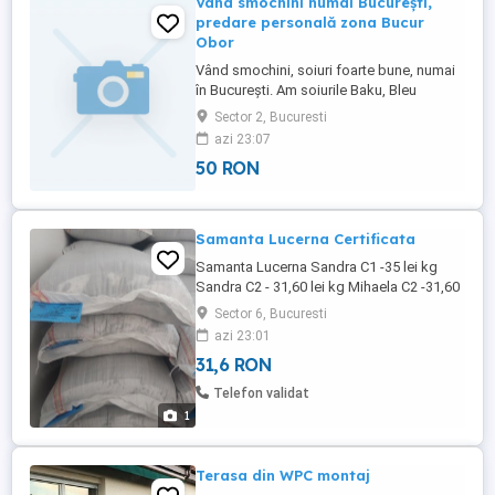
Vând smochini numai București,
predare personală zona Bucur
Obor
Vând smochini, soiuri foarte bune, numai
în București. Am soiurile Baku, Bleu
Tcheque, Cerreto, Lungo del Portogallo,
Sector 2, Bucuresti
Muscatel verde, cu trei roduri, Galbene
azi 23:07
mari, Excel, Di tre volte, San Mango, Jin Ai
50 RON
Fen, Boreale, Wilington Creeper, Boreale,
Osborn prolific, Hardy yelow etc.
Samanta Lucerna Certificata
Samanta Lucerna Sandra C1 -35 lei kg
Sandra C2 - 31,60 lei kg Mihaela C2 -31,60
lei kg Trifoi 29 lei kg Iarba coasă pășune
Sector 6, Bucuresti
18 lei kg Sparcetă 16 lei kg Măzăriche 9 lei
azi 23:01
kg Marfa se livrează din Iași în toată țara
31,6 RON
prin Cargus
Telefon validat
1
Terasa din WPC montaj