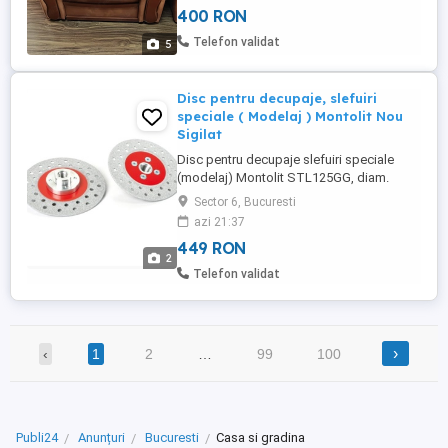
400 RON
atmosferă confortabilă și elegantă în
living. Set 2 buc. Predare zona Piata
Telefon validat
5
Rahova sector 5 telf. o 7 ...
Disc pentru decupaje, slefuiri
speciale ( Modelaj ) Montolit Nou
Sigilat
Disc pentru decupaje slefuiri speciale
(modelaj) Montolit STL125GG, diam.
125mm. Taiere umeda sau uscata,
Sector 6, Bucuresti
prindere pentru polizor unghiular Diametru
azi 21:37
disc 125mm, tip prindere M14
449 RON
2
Telefon validat
›
‹
1
2
…
99
100
Publi24
Anunțuri
Bucuresti
Casa si gradina