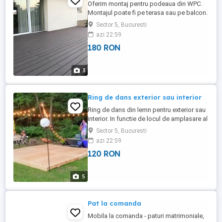
Oferim montaj pentru podeaua din WPC.
Montajul poate fi pe terasa sau pe balcon.
Detalii la telefon
Sector 5, Bucuresti
azi 22:59
180 RON
3
Ring de dans exterior sau interior
Ring de dans din lemn pentru exterior sau
interior. In functie de locul de amplasare al
ringului - pamant, nisip, ciment, etc, vom
Sector 5, Bucuresti
putea face un calcul aproximativ. Pentru
azi 22:59
detalii, nu ezitati sa ne contactati
120 RON
telefonic.
5
Pat la comanda
Mobila la comanda - paturi matrimoniale,