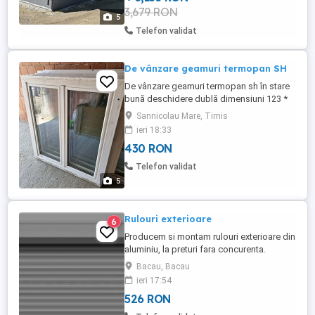
3,679 RON
Terasa Loc de parcare Casa este bine
5
compartimentată, ...
Telefon validat
De vânzare geamuri termopan SH
De vânzare geamuri termopan sh în stare
bună deschidere dublă dimensiuni 123 *
110 21 de bucăți preț 430 RON bucata
Sannicolau Mare, Timis
telefon
ieri 18:33
430 RON
Telefon validat
5
Rulouri exterioare
6
Producem si montam rulouri exterioare din
aluminiu, la preturi fara concurenta.
Bacau, Bacau
ieri 17:54
526 RON