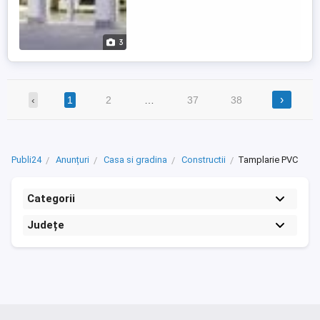
3
›
‹
1
2
…
37
38
Publi24
Anunțuri
Casa si gradina
Constructii
Tamplarie PVC
Categorii
Județe