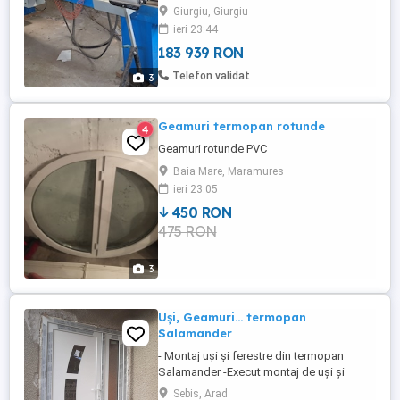
tip UNJ332 P-al, ferastrau radial pt. debitat
Giurgiu, Giurgiu
armatura TIP TRS 275, pantograf cu doua
ieri 23:44
motoare tip A23A, cu lubrefiere, masina de
183 939 RON
sudat cu cap Tip AKS 1110, masina de
debavurat si frezat montanti SV A21,
Telefon validat
3
ferastrau cu batiu ...
Geamuri termopan rotunde
4
Geamuri rotunde PVC
Baia Mare, Maramures
ieri 23:05
450 RON
475 RON
3
Uși, Geamuri... termopan
Salamander
- Montaj uși și ferestre din termopan
Salamander -Execut montaj de uși și
ferestre din termopan Salamander,
Sebis, Arad