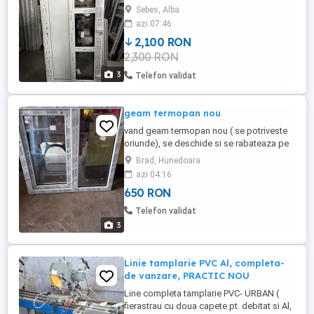
reflexivă. Dimensiuni 2100 1015. Pretul a
Sebes, Alba
fost de 3250 . Factura si garantie. A fost
azi 07:46
făcută la Fereastra Evola (Oros). Calitate
2,100 RON
exceptionala. Izolează foarte bine atat
2,300 RON
termic cat si fonic.
3
Telefon validat
geam termopan nou
vand geam termopan nou ( se potriveste
oriunde), se deschide si se rabateaza pe
jumatate, dimensiuni: inaltime 1m, latime
Brad, Hunedoara
1m si 6 cm. pret 650 lei. contact: si mircea
azi 04:16
radu criscior judetul hunedoara.
650 RON
Telefon validat
3
Linie tamplarie PVC Al, completa-
de vanzare, PRACTIC NOU
Line completa tamplarie PVC- URBAN (
fierastrau cu doua capete pt. debitat si Al,