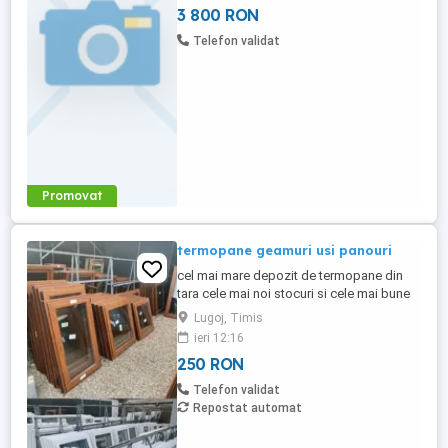
3 800 RON
Oferim instruire la locul de muncă pentru
persoanele serioase și dornice să învețe o
Telefon validat
meserie. Ce vei face: Asamblare ...
Promovat
termopane geamuri usi panouri
cel mai mare depozit de termopane din
tara cele mai noi stocuri si cele mai bune
preturi comenzi 5 7 zile Ne Gasiti pe
Lugoj, Timis
Facebook Termopane Second Hand
ieri 12:16
Lugoj Salut, mulţumim că ai luat legătura
250 RON
cu noi! Am primit mesajul tău şi apreciem
că ne-ai scris. Mai multe detalii: Telefon
Telefon validat
Vânzări: sau sau ...
Repostat automat