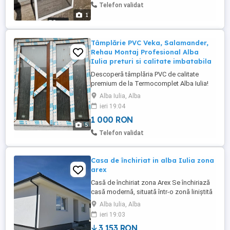
Telefon validat
1
Tâmplărie PVC Veka, Salamander,
Rehau Montaj Profesional Alba
Iulia preturi si calitate imbatabila
Descoperă tâmplăria PVC de calitate
premium de la Termocomplet Alba Iulia!
Oferim ferestre și uși PVC de la cele mai
Alba Iulia, Alba
apreciate branduri: Veka, Salamander,
ieri 19:04
Rehau, ideale pentru orice locuință sau
1 000 RON
apartament. Serviciile noastre includ:
5
Montaj profesional de tâmplărie PVC în
Telefon validat
județul Alba Măsurători și consultanță ...
Casa de închiriat in alba Iulia zona
arex
Casă de închiriat zona Arex Se închiriază
casă modernă, situată într-o zonă liniștită
din Arex, ideală pentru o familie sau pentru
Alba Iulia, Alba
cei care caută confort și intimitate.
ieri 19:03
Compartimentare: 3 dormitoare 2 băi
3,153 RON
Living spațios cu bucătărie open-space