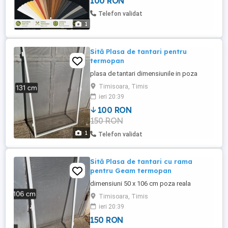
100 RON
250 lei Plasă plisse ușă 500 lei Măsurători,
confecționare și montaj profesionist.
Telefon validat
Execuție ...
1
Sită Plasa de tantari pentru
termopan
plasa de tantari dimensiunile in poza
Timisoara, Timis
ieri 20:39
100 RON
150 RON
1
Telefon validat
Sită Plasa de tantari cu rama
pentru Geam termopan
dimensiuni 50 x 106 cm poza reala
Timisoara, Timis
ieri 20:39
150 RON