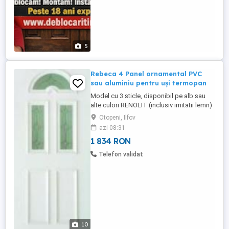
5
Rebeca 4 Panel ornamental PVC
sau aluminiu pentru uși termopan
Model cu 3 sticle, disponibil pe alb sau
alte culori RENOLIT (inclusiv imitatii lemn)
Grosimi: 24 52 mm; sticlă: termopan,
Otopeni, Ilfov
tripan, argon, ornament sau securizată Se
azi 08:31
poate adapta pe loc (tăiere sau adăugare
1 834 RON
elemente laterale) pentru goluri mai mari
Ideal pentru exterior și interior, cu izolație
Telefon validat
termică ...
10