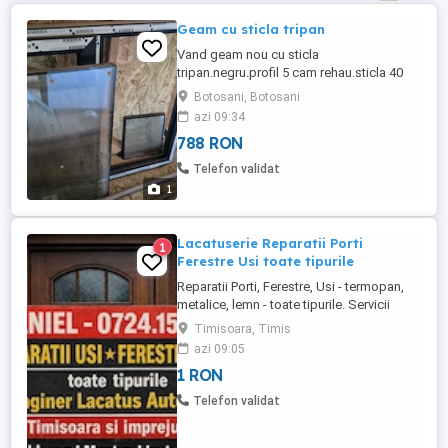
Geam cu sticla tripan
Vand geam nou cu sticla
tripan.negru.profil 5 cam rehau.sticla 40
mm L 1320.h1070+solbank
Botosani, Botosani
azi 09:34
788 RON
Telefon validat
1
Lacatuserie Reparatii Porti
1
Ferestre Usi toate tipurile
Reparatii Porti, Ferestre, Usi - termopan,
metalice, lemn - toate tipurile. Servicii
profesionale de lacatuserie de la cele mai
Timisoara, Timis
simple la cele mai complexe lucrari.
azi 09:05
Servicii autorizate! Peste 18 ani experienta!
1 RON
Montari yale, broaste, manere, butuci,
balamale, cremaliere, cremoane,
Telefon validat
spaniolete, garnituri, ...