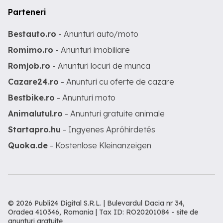
Parteneri
Bestauto.ro
- Anunturi auto/moto
Romimo.ro
- Anunturi imobiliare
Romjob.ro
- Anunturi locuri de munca
Cazare24.ro
- Anunturi cu oferte de cazare
Bestbike.ro
- Anunturi moto
Animalutul.ro
- Anunturi gratuite animale
Startapro.hu
- Ingyenes Apróhirdetés
Quoka.de
- Kostenlose Kleinanzeigen
© 2026 Publi24 Digital S.R.L. | Bulevardul Dacia nr 34,
Oradea 410346, Romania | Tax ID: RO20201084 -
site de
anunturi gratuite