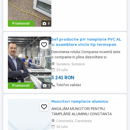
Promovat
8
Sef productie ptr tamplarie PVC AL
si asamblare sticla tip termopan
Descrierea rolului Compania noastră este
o companie in plina dezvoltare si
recrutează un Manager de Productie
Suceava, Suceava
pasionat si orientat catre rezultate și
29 iulie
capabil să coordoneze activitatea si sa
5 241 RON
contribuie la dezvoltarea operationala.
Pentru detalii trimiteti C.V. pe adresa: sau
Telefon validat
Promovat
1
sunati la tel
Muncitori tamplarie aluminiu
ANGAJĂM MUNCITORI PENTRU
TÂMPLĂRIE ALUMINIU CONSTANȚA
Căutăm colegi noi pentru activități de
Constanta, Constanta
producție în atelier și montaj pe șantier. Nu
30 iulie
este obligatorie experiența în domeniu.