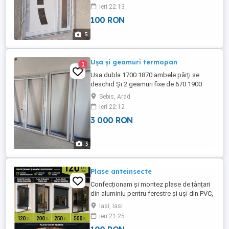
precum și: - Rolete exterioare - Plase de
ieri 22:13
insecte pliante - Reparații pentru tâmplărie
100 RON
PVC și aluminiu - Înlocuire sticlă termopan
- Lucrări de calitate - Seriozitate și
5
promptitudine - Prețuri ...
Ușa și geamuri termopan
1
Usa dubla 1700 1870 ambele părți se
deschid Și 2 geamuri fixe de 670 1900
Culoare alb interior și stejar auriu exterior
Sebis, Arad
Preț 3000 ron ,la cerere se poate și
ieri 22:12
transport și montaj, contracost!
3 000 RON
3
Plase anteinsecte
Confecționam și montez plase de țânțari
din aluminiu pentru ferestre și uși din PVC,
aluminiu și lemn. Prețuri de la: Plasă pe
Iasi, Iasi
balamale fereastră 120 lei Plasă pe
ieri 21:25
balamale ușă 200 lei Plasă rulou fereastră