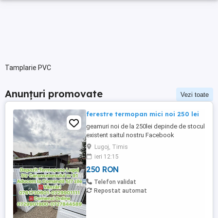
Tamplarie PVC
Anunțuri promovate
Vezi toate
ferestre termopan mici noi 250 lei
geamuri noi de la 250lei depinde de stocul
existent saitul nostru Facebook
Termopane Second Hand Lugoj adresa
Lugoj, Timis
Lugoj str Caransebesului nr 91 tele vanzari
ieri 12:15
tele comenzi online
250 RON
Telefon validat
Repostat automat