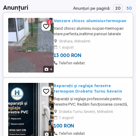
Anunțuri
20
50
Anunțuri pe pagină:
Vanzare chiosc aluminiu+termopan
1
Vand chiosc aluminiu isopan+termopan
stare perfecta,inaltime panouri laterale
3m,amprenta la sol 26mp,in prezent
Strehaia, Mehedinti
demontat,Pret 13000 ron.Tel.
1 august
Strehaia,Mehedinti.
13 000 RON
Telefon validat
4
Reparații și reglaje ferestre
termopan Drobeta Turnu Severin
Reparații și reglaje profesionale pentru
ferestre PVC. Redăm funcționarea corectă,
etanșarea și siguranța ferestrelor tale.
Drobeta-Turnu Severin, Mehedinti
Drobeta Turnu Severin și împrejurimi.
1 august
100 RON
Telefon validat
1