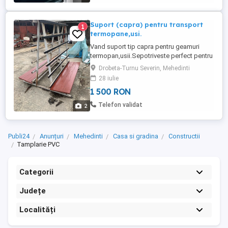
Suport (capra) pentru transport
1
termopane,usi.
Vand suport tip capra pentru geamuri
termopan,usii.Sepotriveste perfect pentru
dacia papuc.
Drobeta-Turnu Severin, Mehedinti
28 iulie
1 500 RON
Telefon validat
2
Publi24
Anunțuri
Mehedinti
Casa si gradina
Constructii
Tamplarie PVC
Categorii
Județe
Localități