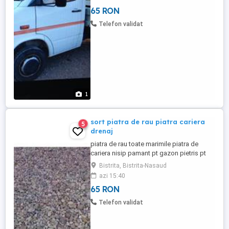
65 RON
Telefon validat
1
sort piatra de rau piatra cariera
5
drenaj
piatra de rau toate marimile piatra de
cariera nisip pamant pt gazon pietris pt
drenaje etc
Bistrita, Bistrita-Nasaud
azi 15:40
65 RON
Telefon validat