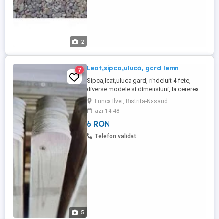
2
Leat,sipca,ulucă, gard lemn
7
Sipca,leat,uluca gard, rindeluit 4 fete,
diverse modele si dimensiuni, la cererea
clientului 22x95mm = 6ron ml 22x115mm =
Lunca Ilvei, Bistrita-Nasaud
7ron ml 22x145mm= 8ron ml Se asigura
azi 14:48
transport contra cost ! whatsapp
6 RON
Telefon validat
5