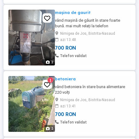
mașina de gaurit
vând mașină de găurit în stare foarte
bună. mai mult relați la telefon
Nimigea de Jos, Bistrita-Nasaud
azi 13:48
700 RON
Telefon validat
2
betoniera
1
vând betoniera în stare buna alimentare
220 volți
Nimigea de Jos, Bistrita-Nasaud
azi 13:41
700 RON
Telefon validat
2