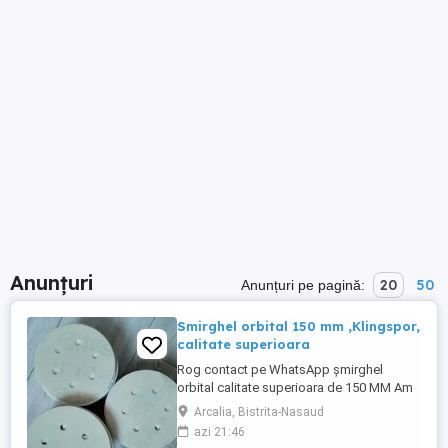
Anunțuri
20
50
Anunțuri pe pagină:
Smirghel orbital 150 mm ,Klingspor,
calitate superioara
Rog contact pe WhatsApp șmirghel
orbital calitate superioara de 150 MM Am
următoarele granulații: P 40,60,80,12 Cutia
Arcalia, Bistrita-Nasaud
are 100 de bucati
azi 21:46