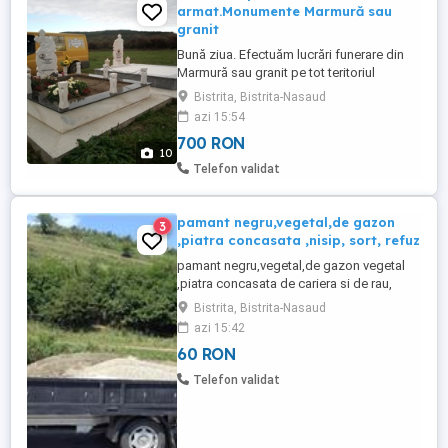
armat.Monumente Marmură sau
granit
Bună ziua. Efectuăm lucrări funerare din
Marmură sau granit pe tot teritoriul
României.Pemtru mai multe informații ne
Bistrita, Bistrita-Nasaud
puteți contacta la tel. Facebook Amenajări
azi 15:54
Morminte Bistrița .
700 RON
10
Telefon validat
pamant negru,vegetal,de gazon
3
,piatra concasata ,nisip, sort, refuz
pamant negru,vegetal,de gazon vegetal
,piatra concasata de cariera si de rau,
nisip , sort, refuz, umplutura si alte
Bistrita, Bistrita-Nasaud
agregate balastiera si cariera
azi 15:42
60 RON
Telefon validat