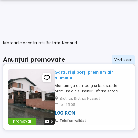
Materiale constructii Bistrita-Nasaud
Anunțuri promovate
Vezi toate
Garduri și porți premium din
aluminiu
Montăm garduri, porți și balustrade
premium din aluminiu! Oferim servicii
complete de: - Montaj garduri din aluminiu
Bistrita, Bistrita-Nasaud
- Porți pietonale și porți auto - Balustrade
ieri 15:05
din aluminiu Lucrăm cu materiale de
100 RON
calitate, durabile, rezistente la intemperii și
cu un design modern. Oferim 15 ani
Telefon validat
Promovat
5
garanție pentru vopsea. Avem ...