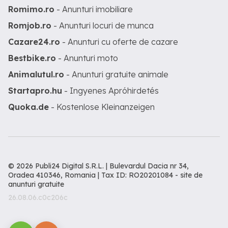
Romimo.ro
- Anunturi imobiliare
Romjob.ro
- Anunturi locuri de munca
Cazare24.ro
- Anunturi cu oferte de cazare
Bestbike.ro
- Anunturi moto
Animalutul.ro
- Anunturi gratuite animale
Startapro.hu
- Ingyenes Apróhirdetés
Quoka.de
- Kostenlose Kleinanzeigen
© 2026 Publi24 Digital S.R.L. | Bulevardul Dacia nr 34,
Oradea 410346, Romania | Tax ID: RO20201084 -
site de
anunturi gratuite
26.08.06.c0c206c