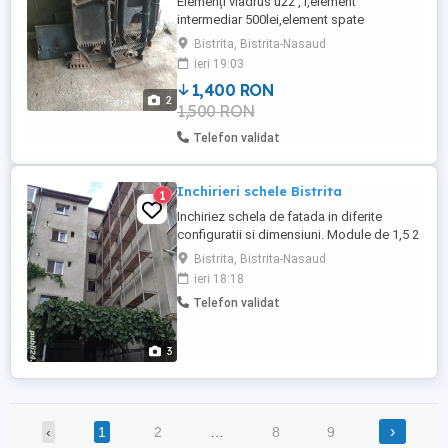
Elemenți viadrus u22 , l,element
intermediar 500lei,element spate
1400lei,usi100lei,conuri etanșare 50 lei .
Bistrita, Bistrita-Nasaud
Cetate jud Bistrița Năsăud
ieri 19:03
1,400 RON
2
1,500 RON
Telefon validat
Inchirieri schele Bistrita
1
Inchiriez schela de fatada in diferite
configuratii si dimensiuni. Module de 1,5 2
si 3 m lungime. Schela dispune de toate
Bistrita, Bistrita-Nasaud
elementele de siguranta, picioare de
ieri 18:18
nivelare, brate de ancorare protectii etc.
Telefon validat
3
›
‹
1
2
…
8
9