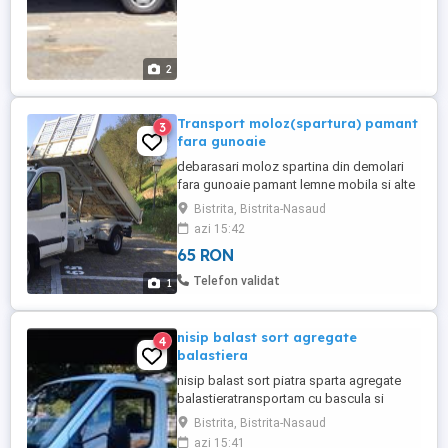
2
Transport moloz(spartura) pamant
3
fara gunoaie
debarasari moloz spartina din demolari
fara gunoaie pamant lemne mobila si alte
bunuri dispunem de bascula cu si fara
Bistrita, Bistrita-Nasaud
personal , agregate balast nisip sort piatra
azi 15:42
concasata de cariera de rau mozaic alb
65 RON
refuz pamant vegetal etc mai multe detalii
la telefon
Telefon validat
1
nisip balast sort agregate
4
balastiera
nisip balast sort piatra sparta agregate
balastieratransportam cu bascula si
pamant moloz ingrasamant etc la si de la
Bistrita, Bistrita-Nasaud
domiciliu
azi 15:41