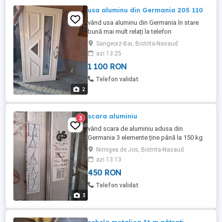
usa aluminu din Germania 205 110
vând usa aluminu din Germania în stare
bună mai mult relați la telefon
Sangeorz-Bai, Bistrita-Nasaud
azi 13:25
1 100 RON
Telefon validat
2
scara aluminiu
3
vând scara de aluminiu adusa din
Germania 3 elemente ține până la 150 kg
Nimigea de Jos, Bistrita-Nasaud
azi 13:13
450 RON
Telefon validat
3