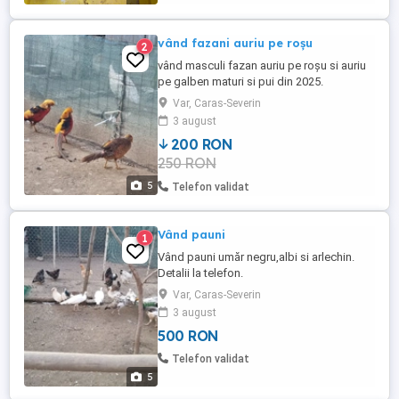
vând fazani auriu pe roșu
2
vând masculi fazan auriu pe roșu si auriu
pe galben maturi si pui din 2025.
Var, Caras-Severin
3 august
200 RON
250 RON
5
Telefon validat
Vând pauni
1
Vând pauni umăr negru,albi si arlechin.
Detalii la telefon.
Var, Caras-Severin
3 august
500 RON
Telefon validat
5