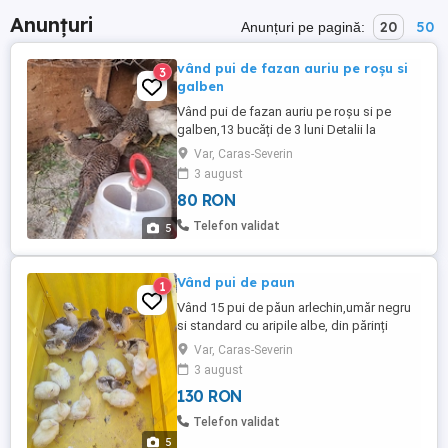
Anunțuri
20
50
Anunțuri pe pagină:
vând pui de fazan auriu pe roșu si
3
galben
Vând pui de fazan auriu pe roșu si pe
galben,13 bucăți de 3 luni Detalii la
telefon.
Var, Caras-Severin
3 august
80 RON
Telefon validat
5
Vând pui de paun
1
Vând 15 pui de păun arlechin,umăr negru
si standard cu aripile albe, din părinți
Arlechin,albi si umăr negru.
Var, Caras-Severin
3 august
130 RON
Telefon validat
5