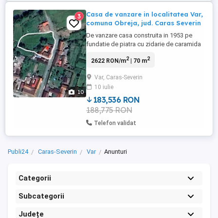
Casa de vanzare in localitatea Var,
3
comuna Obreja, jud. Caras Severin
De vanzare casa construita in 1953 pe
fundatie de piatra cu zidarie de caramida
nearsa. Casa este compusa din 3 corpuri:
2
2
2622 RON/m
| 70 m
1. Corp principal - 3 camere + hol 2.
Bucatarie de vara 3. Anexe diverse :
Var, Caras-Severin
magazie de depozitare,grajd, alte anexe 4.
10 iulie
Gradina Suprafata utila casa: 80mp
10
Suprafata teren: 1800mp Camerele ...
183,536 RON
188,775 RON
Telefon validat
Publi24
Caras-Severin
Var
Anunturi
Categorii
Subcategorii
Județe