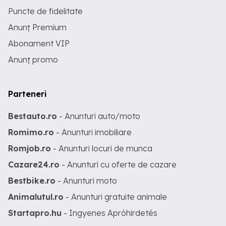
Puncte de fidelitate
Anunț Premium
Abonament VIP
Anunț promo
Parteneri
Bestauto.ro
- Anunturi auto/moto
Romimo.ro
- Anunturi imobiliare
Romjob.ro
- Anunturi locuri de munca
Cazare24.ro
- Anunturi cu oferte de cazare
Bestbike.ro
- Anunturi moto
Animalutul.ro
- Anunturi gratuite animale
Startapro.hu
- Ingyenes Apróhirdetés