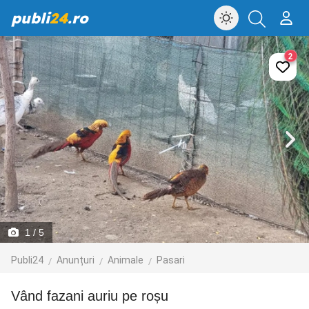
publi
24
.ro
2
1
/ 5
Publi24
Anunțuri
Animale
Pasari
vând fazani auriu pe roșu