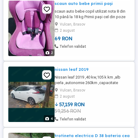
scaun auto bebe primii pași
scaun auto bebe copil utilizat nota 8 din
10 până la 18 kg Primii pași cel din poze
reglabil cu înclinare pt somn 69 Ron
Vulcan, Brasov
Brașov .
2 august
69 RON
Telefon validat
2
nissan leaf 2019
Nissan leaf 2019 ,40 kw,105 k km ,alb
perla ,autonomie 260km ,capacitate
baterie 90 % ,Brasov preț 10900eur nu a
Vulcan, Brasov
făcut taxi,sau altele este cumpărată din
2 august
România de la Badsi București de noua
57,159 RON
.încărcată acasă lent la panouri 95 % din
59,256 RON
incarcari .,toate liniutele de capacitate
baterie în bord .
4
Telefon validat
trotineta electrica D 38 bateria cea