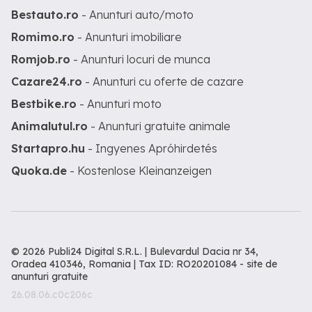
Bestauto.ro
- Anunturi auto/moto
Romimo.ro
- Anunturi imobiliare
Romjob.ro
- Anunturi locuri de munca
Cazare24.ro
- Anunturi cu oferte de cazare
Bestbike.ro
- Anunturi moto
Animalutul.ro
- Anunturi gratuite animale
Startapro.hu
- Ingyenes Apróhirdetés
Quoka.de
- Kostenlose Kleinanzeigen
© 2026 Publi24 Digital S.R.L. | Bulevardul Dacia nr 34,
Oradea 410346, Romania | Tax ID: RO20201084 -
site de
anunturi gratuite
26.08.06.c0c206c