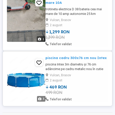
mare 10A
trotineta electrica D 38 bateria cea mai
mare de 10 amp autonomie 25 km
Vulcan, Brasov
2 august
1,299 RON
1,399 RON
1
Telefon validat
piscina cadru 300x76 cm nou Intex
piscina Intex 3m diametru și 76 cm
adâncime pe cadru metalic nou în cutie
prefer predare personala in Bv și
Vulcan, Brasov
împrejurimi preț 469 fix
2 august
469 RON
499 RON
3
Telefon validat