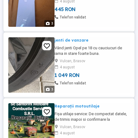
4 august
445 RON
Telefon validat
3
jenti de vanzare
Vând jenti Opel pe 18 cu cauciucuri de
iarna in stare foarte buna.
Vulcan, Brasov
4 august
1 049 RON
Telefon validat
3
Reparații motoutilaje
Fișa utilaje service: De compectat datele,
de trimis inapoi si confirmare la
programare daca se vine sau nu.
Vulcan, Brasov
Mulțumesc. Rog igenizarea utilajelor.
4 august
Interior exterior.