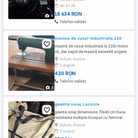
ieri 07:49
18 634 RON
4
Telefon validat
masina de cusut industriala 220
mașină de cusut industriala la 220v motor
ok ,dar capul de mașină necesită ungere
preț 420 cu tot cu masa .Ridicare Vulcan
Vulcan, Brasov
5 august
420 RON
Telefon validat
3
geanta voiaj Lacoste
geanta voiaj dimensiune 70x40 cm buna
rezistenta multiple locașuri cu fermoar
Vulcan, Brasov
5 august