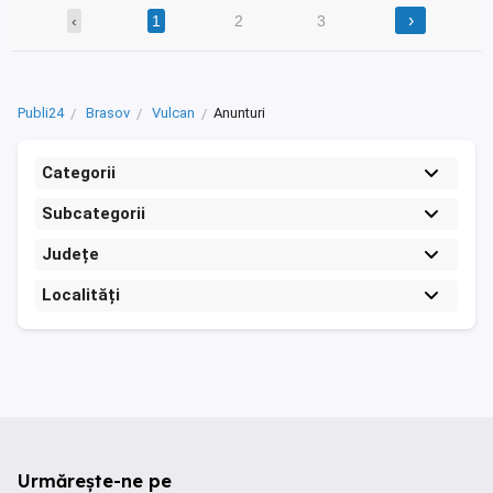
›
‹
1
2
3
Publi24
Brasov
Vulcan
Anunturi
Categorii
Subcategorii
Județe
Localități
Urmărește-ne pe