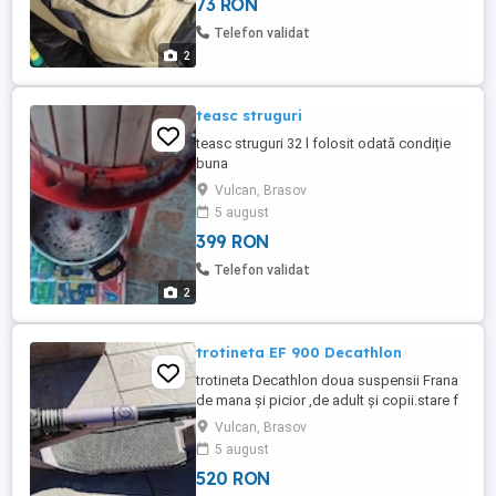
73 RON
Telefon validat
2
teasc struguri
teasc struguri 32 l folosit odată condiție
buna
Vulcan, Brasov
5 august
399 RON
Telefon validat
2
trotineta EF 900 Decathlon
trotineta Decathlon doua suspensii Frana
de mana și picior ,de adult și copii.stare f
buna
Vulcan, Brasov
5 august
520 RON