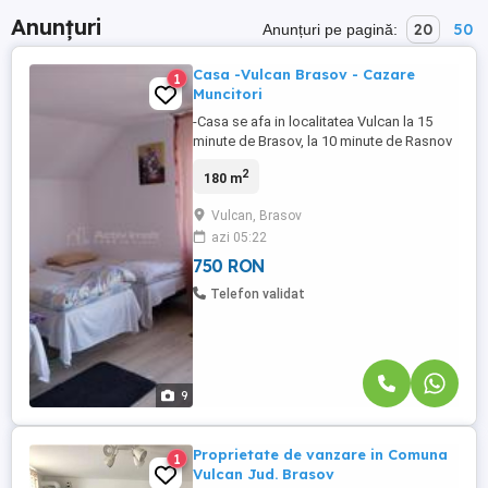
Anunțuri
20
50
Anunțuri pe pagină:
Casa -Vulcan Brasov - Cazare
1
Muncitori
-Casa se afa in localitatea Vulcan la 15
minute de Brasov, la 10 minute de Rasnov
si Zarnesti ,la 20 de minute de Poiana
2
180 m
Brasov -Imobilul are 10 camere cu 3-4-5
paturi single cu bai proprii dar si comune
Vulcan, Brasov
pe hol si mai multe dusuri la parter. Unele
azi 05:22
camere au iesire pe terasa.Curte cu zona
verde si ...
750 RON
Telefon validat
9
Proprietate de vanzare in Comuna
1
Vulcan Jud. Brasov