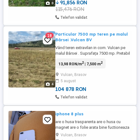
91,856 RON
8
115,476 RON
Telefon validat
Particular 7500 mp teren pe malul
18
Bârsei .Vulcan BV
Vând teren extravilan in com. Vulcan pe
malul Bârsei . Suprafața 7500 mp. Pretabil
sere , ferma agricola , casa de vacanta etc
2
2
13,98 RON/m
| 7,500 m
.
Vulcan, Brasov
5 august
4
104 878 RON
Telefon validat
iphone 8 plus
are o husa trasparenta are o husa cu
magnet are o folie arata bine fuctioneaza
bine tine o zi bateria predare personala
Vulcan, Brasov
NU RASPUND LA MESAJE!