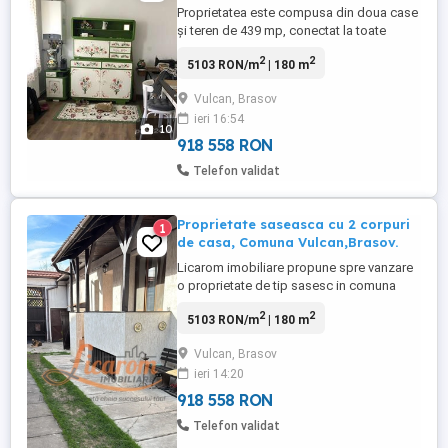
Proprietatea este compusa din doua case
și teren de 439 mp, conectat la toate
utilitățile: gaz, curent, apa, canalizare.
2
2
5103 RON/m
| 180 m
Prima casa este compusă din 3 camere
(fiecare cu soba de teracota, pe lemne), 2
Vulcan, Brasov
bai, bucătărie, cămara și veranda
ieri 16:54
spațioasă - suprafața: 159 mp. A doua
10
casa este compusă din doua ...
918 558 RON
Telefon validat
Proprietate saseasca cu 2 corpuri
1
de casa, Comuna Vulcan,Brasov.
Licarom imobiliare propune spre vanzare
o proprietate de tip sasesc in comuna
Vulcan la 15 minute de Brasov,amplasarea
2
2
5103 RON/m
| 180 m
este una foarte buna, intr-o zona centrala
si liniștita, cu acces ușor din strada
Vulcan, Brasov
principala. Proprietatea este compusa din
ieri 14:20
doua case și teren de 439 mp, conectat la
toate utilitățile: ...
918 558 RON
Telefon validat