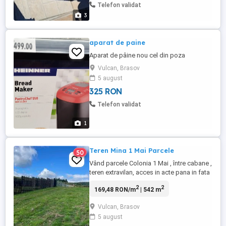
Telefon validat
3
aparat de paine
Aparat de pâine nou cel din poza
Vulcan, Brasov
5 august
325 RON
Telefon validat
1
Teren Mina 1 Mai Parcele
50
Vând parcele Colonia 1 Mai , între cabane ,
teren extravilan, acces in acte pana in fata
parcelelor 6m lățime , drum pietruit foarte
2
2
169,48 RON/m
| 542 m
accesibil in orice perioada . Proprietar,
acte la zi ! Plata se poate efectua și in rate
Vulcan, Brasov
pe maxim 6 luni de zile ! Zona superba ,
5 august
De vis , vedere la toți munții ! Parcele ...