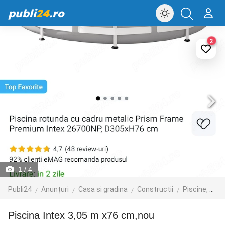
publi
24
.ro
2
1
/ 4
Publi24
Anunțuri
Casa si gradina
Constructii
Piscine, saune si solarii
piscina Intex 3,05 m x76 cm,nou