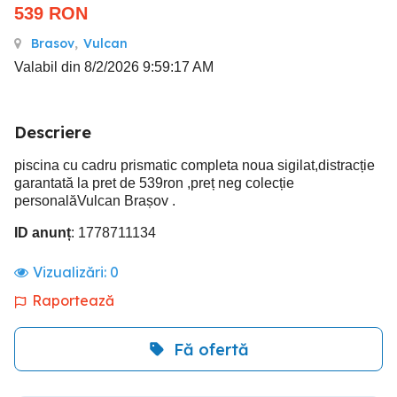
539
RON
Brasov
,
Vulcan
Valabil din 8/2/2026 9:59:17 AM
Descriere
piscina cu cadru prismatic completa noua sigilat,distracție
garantată la pret de 539ron ,preț neg colecție
personalăVulcan Brașov .
ID anunț
: 1778711134
Vizualizări:
0
Raportează
Fă ofertă