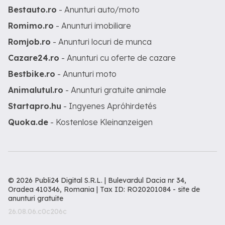
Bestauto.ro
- Anunturi auto/moto
Romimo.ro
- Anunturi imobiliare
Romjob.ro
- Anunturi locuri de munca
Cazare24.ro
- Anunturi cu oferte de cazare
Bestbike.ro
- Anunturi moto
Animalutul.ro
- Anunturi gratuite animale
Startapro.hu
- Ingyenes Apróhirdetés
Quoka.de
- Kostenlose Kleinanzeigen
© 2026 Publi24 Digital S.R.L. | Bulevardul Dacia nr 34,
Oradea 410346, Romania | Tax ID: RO20201084 -
site de
anunturi gratuite
26.08.06.c0c206c