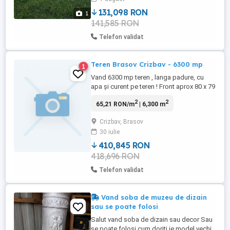
131,098 RON
1
141,585 RON
Telefon validat
Teren Brasov Crizbav - 6300 mp
1
Vand 6300 mp teren , langa padure, cu
apa și curent pe teren ! Front aprox 80 x 79
ml , sau dezmembrare cum se doreste ! In
2
2
65,21 RON/m
| 6,300 m
total sun 6 parcele , construcții în
apropiere ! Preț 12 eur mp, negociabil.
Crizbav, Brasov
30 iulie
410,845 RON
418,696 RON
Telefon validat
Vand soba de muzeu de dizain
sau se poate folosi
Salut vand soba de dizain sau decor Sau
se poate folosi cum doriti ie model vechi