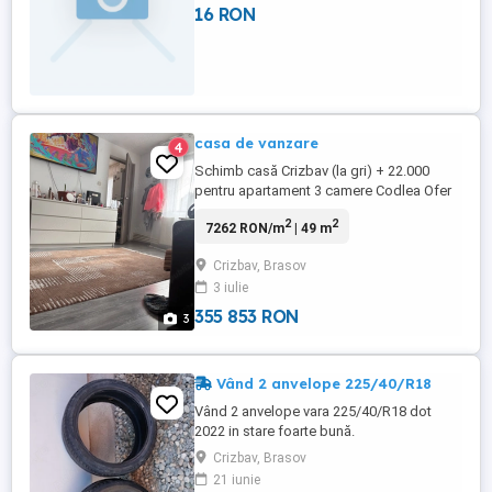
16 RON
casa de vanzare
4
Schimb casă Crizbav (la gri) + 22.000
pentru apartament 3 camere Codlea Ofer
casa mea din Crizbav, Brașov, construcție
2
2
7262 RON/m
| 49 m
2012, la gri exterior, 2 camere + bucătărie
+ baie + cămară, pod mansardabil, curte
Crizbav, Brasov
181 mp, utilități complete + diferență
3 iulie
pentru un apartament cu 3 camere în
Codlea. ...
355 853 RON
3
Vând 2 anvelope 225/40/R18
Vând 2 anvelope vara 225/40/R18 dot
2022 in stare foarte bună.
Crizbav, Brasov
21 iunie