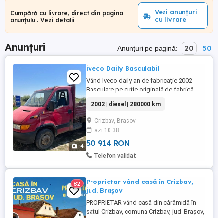
Vezi anunțuri
Cumpără cu livrare, direct din pagina
cu livrare
anunțului.
Vezi detalii
Anunțuri
20
50
Anunțuri pe pagină:
iveco Daily Basculabil
Vând Iveco daily an de fabricație 2002
Basculare pe cutie originală de fabrică
Uzura specifică ,mașina întreținută Unic
2002 | diesel | 280000 km
proprietar în România Bena Cantoni
originală Pentru mai multe detalii, vă rog
Crizbav, Brasov
să mă contactați.
azi 10:38
50 914 RON
4
Telefon validat
Proprietar vând casă în Crizbav,
82
jud. Brașov
PROPRIETAR vând casă din cărămidă în
satul Crizbav, comuna Crizbav, jud. Brașov,