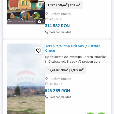
la 20 km de municipiul Brașov. Casa este
2
2
1557 RON/m
| 202 m
aproape de centrul comunei, are 3
camere, tip semidecomandat (NU vagon),
Crizbav, Brasov
baie modernă cu duș, gresie, faianță,
ieri 13:05
bucătărie, anexe, pod, pivniță uscată,
7
cuptor de pâine. Suprafața utilă ...
314 582 RON
Telefon validat
Teren 9,979mp Crizbav / Strada
Crucii
Oportunitate de investiție – teren intravilan
în Crizbav, jud. Brașov Vă propun spre
vânzare un teren intravilan cu o suprafață
2
2
52,44 RON/m
| 9,979 m
de 9.979 mp, situat în localitatea Crizbav,
pe strada Crucii, într-o zonă liniștită, cu
Crizbav, Brasov
potențial bun de dezvoltare rezidențială.
ieri 03:07
Terenul se pretează foarte bine pentru
parcelare ...
523 289 RON
Telefon validat