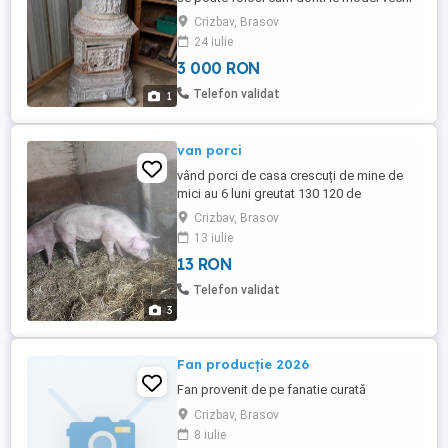
cu simboluri si modele mai multe detali la
Crizbav, Brasov
telefon
24 iulie
3 000 RON
Telefon validat
1
van porci
vând porci de casa crescuți de mine de
mici au 6 luni greutat 130 120 de
kilograme
Crizbav, Brasov
13 iulie
13 RON
Telefon validat
3
Fan producție 2026
Fan provenit de pe fanatie curată
Crizbav, Brasov
8 iulie