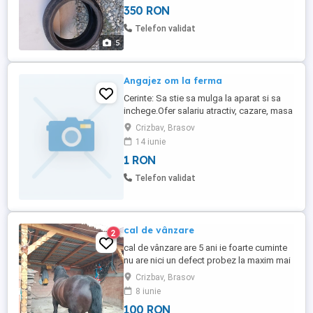
350 RON
Telefon validat
5
Angajez om la ferma
Cerinte: Sa stie sa mulga la aparat si sa
inchege.Ofer salariu atractiv, cazare, masa
si eventual tigari daca este cazul, mai
Crizbav, Brasov
multe detalii la nr
14 iunie
1 RON
Telefon validat
cal de vânzare
2
cal de vânzare are 5 ani ie foarte cuminte
nu are nici un defect probez la maxim mai
multe detalii la numărul
Crizbav, Brasov
8 iunie
100 RON