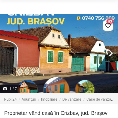
83
1
/ 7
Publi24
Anunțuri
Imobiliare
De vanzare
Case de vanzare
Proprietar vând casă în Crizbav, jud. Brașov