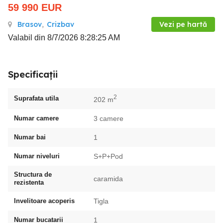
59 990
EUR
Brasov
,
Crizbav
Vezi pe hartă
Valabil din 8/7/2026 8:28:25 AM
Specificații
2
Suprafata utila
202 m
Numar camere
3 camere
Numar bai
1
Numar niveluri
S+P+Pod
Structura de
caramida
rezistenta
Invelitoare acoperis
Tigla
Numar bucatarii
1