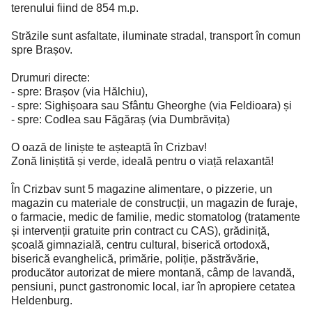
terenului fiind de 854 m.p.
Străzile sunt asfaltate, iluminate stradal, transport în comun
spre Brașov.
Drumuri directe:
- spre: Brașov (via Hălchiu),
- spre: Sighișoara sau Sfântu Gheorghe (via Feldioara) și
- spre: Codlea sau Făgăraș (via Dumbrăvița)
O oază de liniște te așteaptă în Crizbav!
Zonă liniștită și verde, ideală pentru o viață relaxantă!
În Crizbav sunt 5 magazine alimentare, o pizzerie, un
magazin cu materiale de construcții, un magazin de furaje,
o farmacie, medic de familie, medic stomatolog (tratamente
și intervenții gratuite prin contract cu CAS), grădiniță,
școală gimnazială, centru cultural, biserică ortodoxă,
biserică evanghelică, primărie, poliție, păstrăvărie,
producător autorizat de miere montană, câmp de lavandă,
pensiuni, punct gastronomic local, iar în apropiere cetatea
Heldenburg.