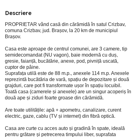
Descriere
PROPRIETAR vând casă din cărămidă în satul Crizbav,
comuna Crizbav, jud. Brașov, la 20 km de municipiul
Brașov.
Casa este aproape de centrul comunei, are 3 camere, tip
semidecomandat (NU vagon), baie modernă cu duș,
gresie, faianță, bucătărie, anexe, pod, pivniță uscată,
cuptor de pâine.
Suprafața utilă este de 88 m.p., anexele 114 m.p. Anexele
reprezintă bucătăria de vară, spațiu de depozitare și două
grajduri, care pot fi transformate ușor în spațiu locuibil.
Toată casa (camerele și anexele) are un singur acoperiș în
două ape și ziduri foarte groase din cărămidă.
Are toate utilitățile: apă + apometru, canalizare, curent
electric, gaze, cablu (TV și internet) din fibră optică.
Casa are curte cu acces auto și gradină în spate, ideală
pentru grătare și petrecerea timpului liber, suprafata