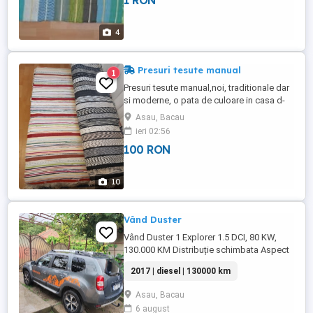
1 RON
taia la orice lungime dorita, cine doreste
sa vada mai multe, ma poa te contacta la
nr. de tele ...
4
Presuri tesute manual
1
Presuri tesute manual,noi, traditionale dar
si moderne, o pata de culoare in casa d-
voastra. Tf. . Pret: 1oo lei/buc. sau 70
Asau, Bacau
lei/m daca se produc la comanda. Cele
ieri 02:56
din imagine au 1,5m lungime si 0,7 m
100 RON
latime.
10
Vând Duster
Vând Duster 1 Explorer 1.5 DCI, 80 KW,
130.000 KM Distribuție schimbata Aspect
impecabil Funcționare foarte buna
2017 | diesel | 130000 km
Asau, Bacau
6 august