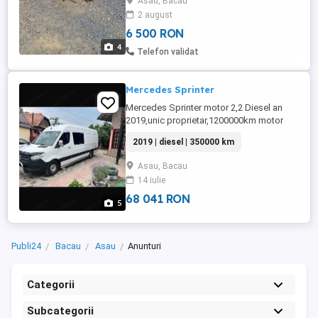
Asau, Bacau
2 august
6 500 RON
4
Telefon validat
Mercedes Sprinter
Mercedes Sprinter motor 2,2 Diesel an
2019,unic proprietar,1200000km motor
schimbat detalii
2019 | diesel | 350000 km
Asau, Bacau
14 iulie
68 041 RON
5
Publi24
Bacau
Asau
Anunturi
Categorii
Subcategorii