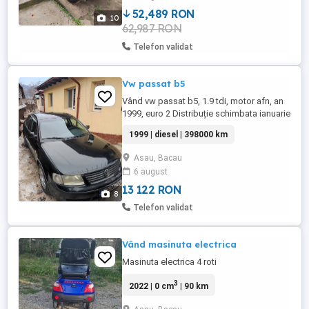
52,489 RON
10
62,987 RON
Telefon validat
Vw passat b5
Vând vw passat b5, 1.9 tdi, motor afn, an
1999, euro 2 Distribuție schimbata ianuarie
2026 Chitul ambreiaj și volanta schimbata
1999 | diesel | 398000 km
2026 Demaror schimbat 2026 Cauciucuri
de iarna Clima
Asau, Bacau
6 august
13 122 RON
8
Telefon validat
Vând masinuta electrica
Masinuta electrica 4 roti
3
2022 | 0 cm
| 90 km