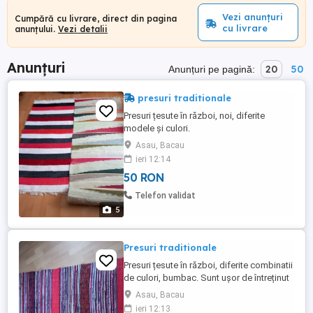
Vezi anunțuri
Cumpără cu livrare, direct din pagina
cu livrare
anunțului.
Vezi detalii
Anunțuri
20
50
Anunțuri pe pagină:
presuri traditionale
Presuri țesute în război, noi, diferite
modele și culori.
Asau, Bacau
ieri 12:14
50 RON
Telefon validat
5
Presuri traditionale
Presuri țesute în război, diferite combinatii
de culori, bumbac. Sunt ușor de întreținut
(se spala la masina), lungime la alegere,
Asau, Bacau
latime 0,7m. Avem multe variante de forme
ieri 12:13