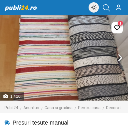
publi
24
.ro
1
1
/ 10
Publi24
Anunțuri
Casa si gradina
Pentru casa
Decoratiuni interioare
Presuri tesute manual