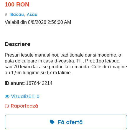
100
RON
Bacau
,
Asau
Valabil din 8/8/2026 2:56:00 AM
Descriere
Presuri tesute manual,noi, traditionale dar si moderne, o
pata de culoare in casa d-voastra. Tf. . Pret: 1oo lei/buc.
sau 70 lei/m daca se produc la comanda. Cele din imagine
au 1,5m lungime si 0,7 m latime.
ID anunț
: 1676442214
Vizualizări:
0
Raportează
Fă ofertă