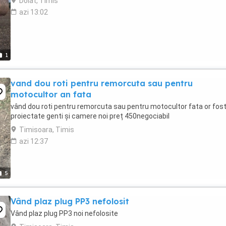
Dolat, Timis
azi 13:02
1
vand dou roti pentru remorcuta sau pentru
motocultor an fata
vând dou roti pentru remorcuta sau pentru motocultor fata or fos
proiectate genti și camere noi preț 450negociabil
Timisoara, Timis
azi 12:37
5
Vând plaz plug PP3 nefolosit
Vând plaz plug PP3 noi nefolosite