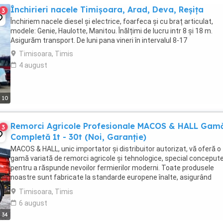
Închirieri nacele Timișoara, Arad, Deva, Reșița
3
Închiriem nacele diesel și electrice, foarfeca și cu braț articulat,
modele: Genie, Haulotte, Manitou. Înălțimi de lucru intr 8 și 18 m.
Asigurăm transport. De luni pana vineri în intervalul 8-17
Timisoara, Timis
4 august
10
Remorci Agricole Profesionale MACOS & HALL Gam
3
Completă 1t - 30t (Noi, Garanție)
MACOS & HALL, unic importator și distribuitor autorizat, vă oferă o
gamă variată de remorci agricole și tehnologice, special conceput
pentru a răspunde nevoilor fermierilor moderni. Toate produsele
noastre sunt fabricate la standarde europene înalte, asigurând
durabilitate și performanță maximă în exploatare. Gama ...
Timisoara, Timis
6 august
34