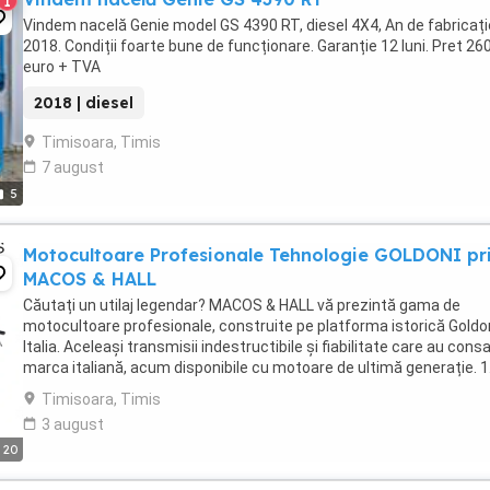
1
Vindem nacelă Genie model GS 4390 RT, diesel 4X4, An de fabricați
2018. Condiții foarte bune de funcționare. Garanție 12 luni. Pret 26
euro + TVA
2018 | diesel
Timisoara, Timis
7 august
5
Motocultoare Profesionale Tehnologie GOLDONI pr
MACOS & HALL
Căutați un utilaj legendar? MACOS & HALL vă prezintă gama de
motocultoare profesionale, construite pe platforma istorică Goldo
Italia. Aceleași transmisii indestructibile și fiabilitate care au cons
marca italiană, acum disponibile cu motoare de ultimă generație. 1
Super Special Green (12,5 ...
Timisoara, Timis
3 august
20