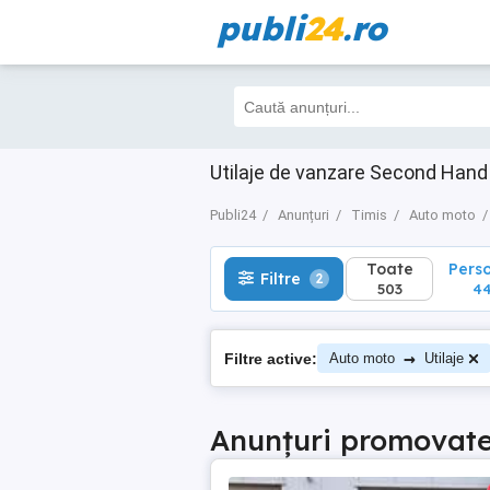
publi
24
.ro
Toate
Perso
Filtre
2
503
441
Utilaje de vanzare Second Hand
Publi24
Anunțuri
Timis
Auto moto
Toate
Pers
Filtre
2
503
4
→
Filtre active:
Auto moto
Utilaje
Anunțuri promovat