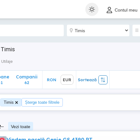
ane
Companii
RON
EUR
Sortează
Contul meu
62
 Timis
Utilaje
oane
Companii
RON
EUR
Sortează
41
62
Timis
Șterge toate filtrele
e
–
Vezi toate
Vindem nacelă Genie GS 4390 RT