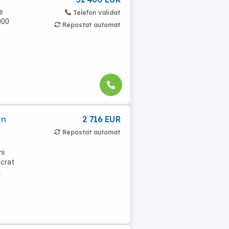
e
Telefon validat
000
Repostat automat
in
2 716 EUR
Repostat automat
ni
acrat
.