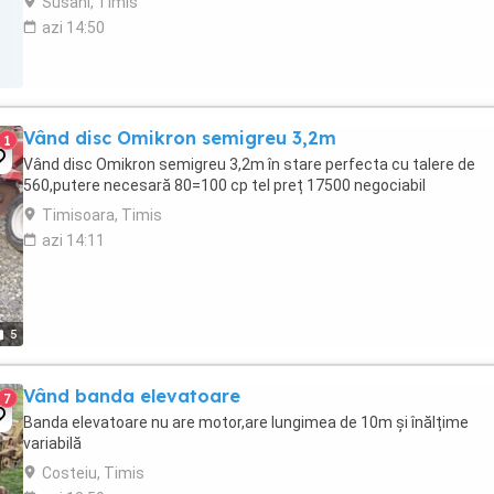
Susani, Timis
azi 14:50
Vând disc Omikron semigreu 3,2m
1
Vând disc Omikron semigreu 3,2m în stare perfecta cu talere de
560,putere necesară 80=100 cp tel preț 17500 negociabil
Timisoara, Timis
azi 14:11
5
Vând banda elevatoare
7
Banda elevatoare nu are motor,are lungimea de 10m și înălțime
variabilă
Costeiu, Timis