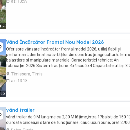
azi 13:59
2
Vând Încărcător Frontal Nou Model 2026
Ofer spre vânzare încărcător frontal model 2026, utilaj fiabil și
performant, destinat activităților din construcții, agricultură, ferm
balastiere și manipulare materiale. Caracteristici tehnice: An
fabricație: 2026 Sistem tracțiune: 4x4 sau 2x4 Capacitate utilaj: 3
kg Capacitate cupă: 1,5 tone ...
Timisoara, Timis
azi 13:18
10
vând trailer
vând trailer de 9 M lungime cu 2,30 M lățime,intra 17baloți de 150 
cu roata cincea,in stare de funcționare, cauciucuri bune, preț 2700