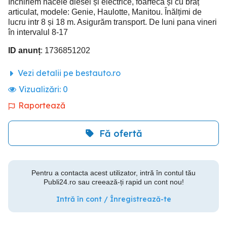
Închiriem nacele diesel și electrice, foarfeca și cu braț
articulat, modele: Genie, Haulotte, Manitou. Înălțimi de
lucru intr 8 și 18 m. Asigurăm transport. De luni pana vineri
în intervalul 8-17
ID anunț
: 1736851202
Vezi detalii pe bestauto.ro
Vizualizări:
0
Raportează
Fă ofertă
Pentru a contacta acest utilizator, intră în contul tău
Publi24.ro sau creează-ți rapid un cont nou!
Intră în cont / Înregistrează-te