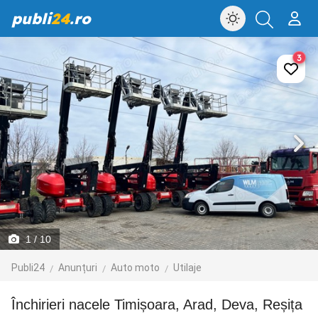
publi
24
.ro
3
1
/ 10
Publi24
Anunțuri
Auto moto
Utilaje
Închirieri nacele Timișoara, Arad, Deva, Reșița