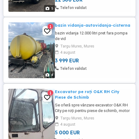
Telefon validat
5
bazin vidanja-autovidanja-cisterna
1
bazin vidanja 12.000 litri pret fara pompa
de vid
Targu Mures, Mures
4 august
3 999 EUR
Telefon validat
4
Excavator pe roți O&K RH City
1
Piese de Schimb
Se oferă spre vânzare excavator O&K RH
City pe roți pentru piese de schimb, motor
in stare buna de functionare. Preț
Targu Mures, Mures
negociabil. Pentru detalii suplimentare,
4 august
fotografii și programarea unei vizionări, vă
5 000 EUR
rugăm să ne contactați telefonic.