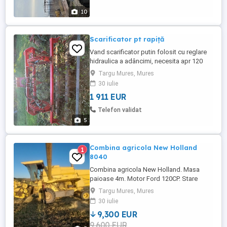
10
Scarificator pt rapiță
Vand scarificator putin folosit cu reglare
hidraulica a adâncimi, necesita apr 120
cai, preț 10000 lei
Targu Mures, Mures
30 iulie
1 911 EUR
Telefon validat
5
Combina agricola New Holland
1
8040
Combina agricola New Holland. Masa
paioase 4m. Motor Ford 120CP. Stare
buna de functionare! NU ARE MASA DE
Targu Mures, Mures
PORUMB.
30 iulie
9,300 EUR
9,600 EUR