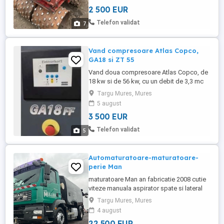
2 500 EUR
Telefon validat
7
Vand compresoare Atlas Copco,
GA18 si ZT 55
Vand doua compresoare Atlas Copco, de
18 kw si de 56 kw, cu un debit de 3,3 mc
min la 14 bari si 9 mc min la 8 bari. Pret
Targu Mures, Mures
3500 eu buc, sau 5000 ambele.
5 august
3 500 EUR
Telefon validat
5
Automaturatoare-maturatoare-
perie Man
maturatoare Man an fabricatie 2008 cutie
viteze manuala aspirator spate si lateral
perie mijloc si lateral bazin basculabil in
Targu Mures, Mures
stare buna de functionare
4 august
22 500 EUR