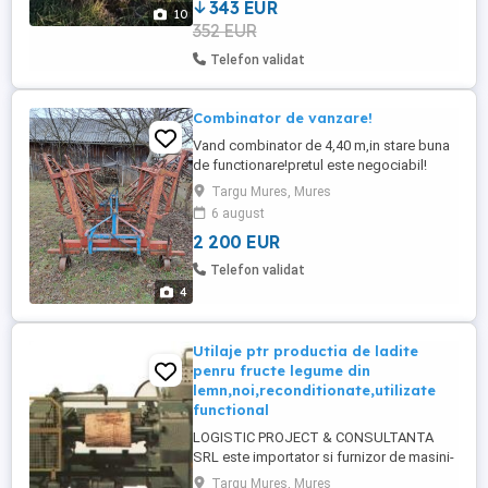
343 EUR
10
352 EUR
Telefon validat
Combinator de vanzare!
Vand combinator de 4,40 m,in stare buna
de functionare!pretul este negociabil!
Targu Mures, Mures
6 august
2 200 EUR
Telefon validat
4
Utilaje ptr productia de ladite
penru fructe legume din
lemn,noi,reconditionate,utilizate
functional
LOGISTIC PROJECT & CONSULTANTA
SRL este importator si furnizor de masini-
unelte, utilaje, scule, accesorii si
Targu Mures, Mures