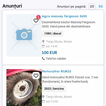
Anunțuri
20
50
Anunțuri pe pagină:
Agco massey ferguson 3630
1
Dezmembrez tractor Massey Ferguson
3630. Vand piese din dezmembrare
Massey Ferguson 3630 din 1989 - Motor
1989 | diesel
complet , roti cu genti uzura fata 50, spate
uzura 20 ,piese cutie de viteza si
Targu Mures, Mures
transmisie, data fabricatiei: 1989,
azi 14:41
kilometraj: 5600, tip de combustibil:
Diesel, dotari: Avariata
100 EUR
Telefon validat
Motocultor RURIS
Vând motocultor RURIS folosit cca. 7 ore
(funcționare), în stare foarte bună,
anvelope noi nouțe, plug, roți metalice,
2023 | benzina
freze metalice. Benzină 7 cp. A fost folosit
doar la frezat de suprafață în grădina de
Targu Mures, Mures
legume 1 ar suprafață... Cumpărat de nou
azi 13:00
de la Leroy Merlin.