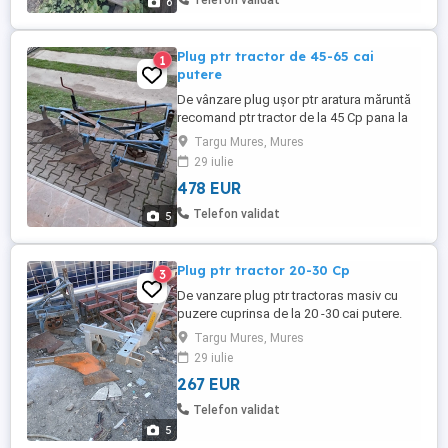
Telefon validat
6
Mures.
Plug ptr tractor de 45-65 cai
1
putere
De vânzare plug ușor ptr aratura măruntă
recomand ptr tractor de la 45 Cp pana la
65 Cp. Lățime de tăiere 90-95 cm .Pretul
Targu Mures, Mures
este in lei si nu este negociabil avabd in
29 iulie
vedere ca merge f bine si nu necesita
478 EUR
investitii !
Telefon validat
5
Plug ptr tractor 20-30 Cp
3
De vanzare plug ptr tractoras masiv cu
puzere cuprinsa de la 20 -30 cai putere.
Targu Mures, Mures
29 iulie
267 EUR
Telefon validat
5