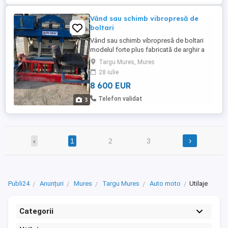
Vând sau schimb vibropresă de
boltari
Vând sau schimb vibropresă de boltari
modelul forte plus fabricată de arghir a
fost achiziționată în anul 2022 are 2
Targu Mures, Mures
matrițe de boltari de fundație mărime 50-
28 iulie
20-20 si 50-20-15 pentru mai multe detalii
8 600 EUR
mă puteți contacta la telefon .
Telefon validat
3
›
‹
1
2
3
Publi24
Anunțuri
Mures
Targu Mures
Auto moto
Utilaje
Categorii