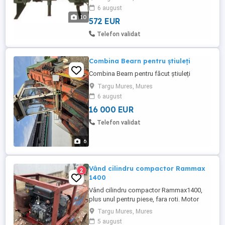
consumabile pentru marci de renume din
6 august
Italia: CORALI S.p.A., OLIMPIA
10
572 EUR
CHIODATRICI SRL, SODEME, TEMPSA,
TECO, FBPAK, COFIM srl: Furnizor
Telefon validat
important in Europa Centrala si de Est de
masini pentru ...
Combina Bearn pentru știuleți
Combina Bearn pentru făcut știuleți
Targu Mures, Mures
6 august
16 000 EUR
Telefon validat
6
Vând cilindru compactor Rammax
2
1400
Vând cilindru compactor Rammax1400,
plus unul pentru piese, fara roti. Motor
Diesel, pornire la manivela. Greutate 1360
Targu Mures, Mures
kg. Neutilizat in țară.
5 august