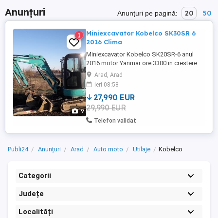
Anunțuri
20
50
Anunțuri pe pagină:
Miniexcavator Kobelco SK30SR 6
1
2016 Clima
Miniexcavator Kobelco SK20SR-6 anul
2016 motor Yanmar ore 3300 in crestere
aer conditionat cabina incalzita cupla
Arad, Arad
rapida hidraulica la buton (schimbare
ieri 08:58
cupa din cabina)
27,990 EUR
29,990 EUR
9
Telefon validat
Publi24
Anunțuri
Arad
Auto moto
Utilaje
Kobelco
Categorii
Județe
Localități