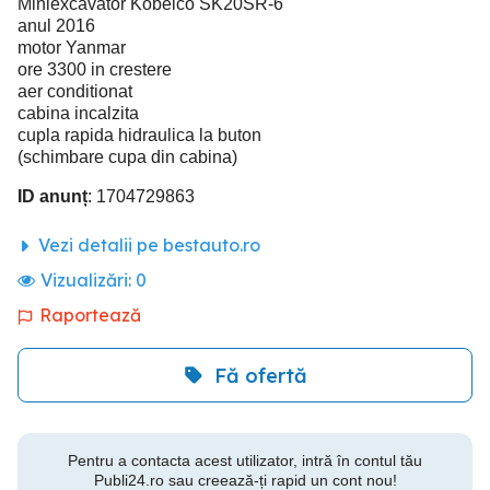
Miniexcavator Kobelco SK20SR-6
anul 2016
motor Yanmar
ore 3300 in crestere
aer conditionat
cabina incalzita
cupla rapida hidraulica la buton
(schimbare cupa din cabina)
ID anunț
: 1704729863
Vezi detalii pe bestauto.ro
Vizualizări:
0
Raportează
Fă ofertă
Pentru a contacta acest utilizator, intră în contul tău
Publi24.ro sau creează-ți rapid un cont nou!