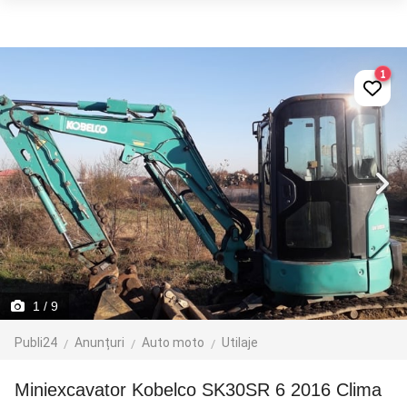
1
1
/ 9
Publi24
Anunțuri
Auto moto
Utilaje
Miniexcavator Kobelco SK30SR 6 2016 Clima