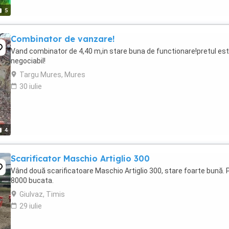
5
Combinator de vanzare!
Vand combinator de 4,40 m,in stare buna de functionare!pretul es
negociabil!
Targu Mures, Mures
30 iulie
4
Scarificator Maschio Artiglio 300
Vând două scarificatoare Maschio Artiglio 300, stare foarte bună. 
8000 bucata.
Giulvaz, Timis
29 iulie