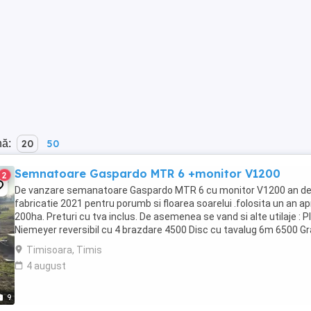
nă:
20
50
Semnatoare Gaspardo MTR 6 +monitor V1200
2
De vanzare semanatoare Gaspardo MTR 6 cu monitor V1200 an d
fabricatie 2021 pentru porumb si floarea soarelui .folosita un an a
200ha. Preturi cu tva inclus. De asemenea se vand si alte utilaje : P
Niemeyer reversibil cu 4 brazdare 4500 Disc cu tavalug 6m 6500 G
rotativa Rabewerk 6m 6000 ...
Timisoara, Timis
4 august
9