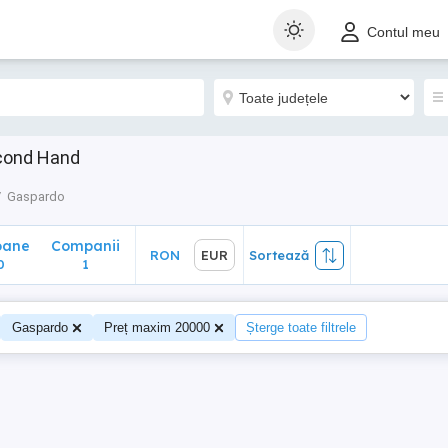
ane
Companii
RON
EUR
Sortează
Contul meu
1
econd Hand
Gaspardo
oane
Companii
RON
EUR
Sortează
0
1
Gaspardo
Preț maxim 20000
Șterge toate filtrele