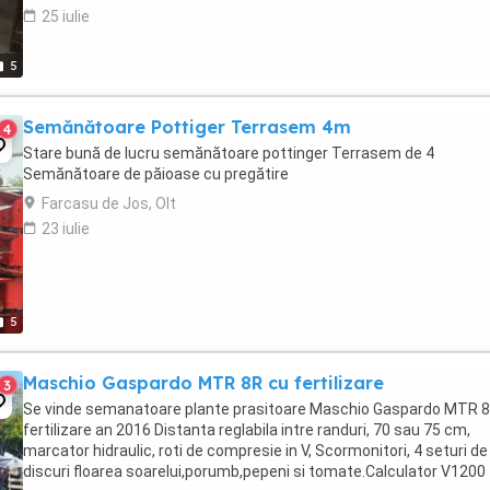
25 iulie
5
Semănătoare Pottiger Terrasem 4m
4
Stare bună de lucru semănătoare pottinger Terrasem de 4
Semănătoare de păioase cu pregătire
Farcasu de Jos, Olt
23 iulie
5
Maschio Gaspardo MTR 8R cu fertilizare
3
Se vinde semanatoare plante prasitoare Maschio Gaspardo MTR 8
fertilizare an 2016 Distanta reglabila intre randuri, 70 sau 75 cm,
marcator hidraulic, roti de compresie in V, Scormonitori, 4 seturi de
discuri floarea soarelui,porumb,pepeni si tomate.Calculator V1200