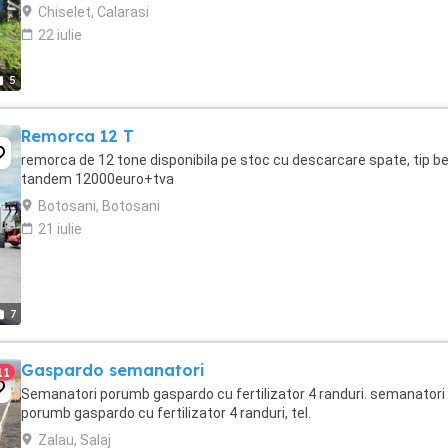
(control pe rand cu alarma, contor ...
Chiselet, Calarasi
22 iulie
5
Remorca 12 T
remorca de 12 tone disponibila pe stoc cu descarcare spate, tip b
tandem 12000euro+tva
Botosani, Botosani
21 iulie
7
Gaspardo semanatori
11
Semanatori porumb gaspardo cu fertilizator 4 randuri. semanatori
porumb gaspardo cu fertilizator 4 randuri, tel.
Zalau, Salaj