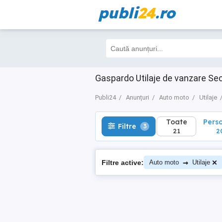
publi
24
.ro
Toate
Perso
Filtre
3
21
20
Gaspardo Utilaje de vanzare S
Publi24
Anunțuri
Auto moto
Utilaje
Toate
Pers
Filtre
3
21
2
→
Filtre active:
Auto moto
Utilaje