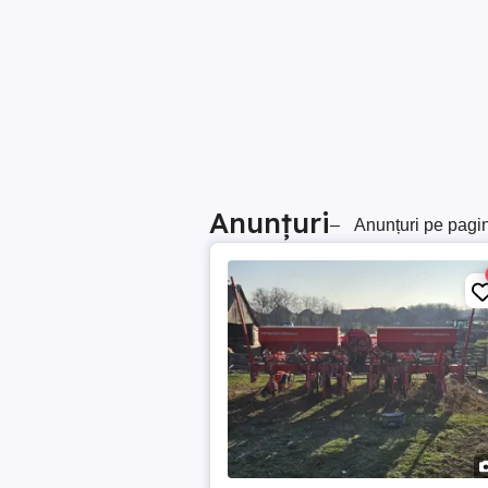
Anunțuri
–
Anunțuri pe pagi