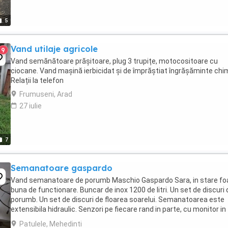
5
Vand utilaje agricole
9
Vand semănătoare prășitoare, plug 3 trupițe, motocositoare cu
ciocane. Vand mașină ierbicidat și de împrăștiat îngrășăminte chi
Relații la telefon
Frumuseni, Arad
27 iulie
7
Semanatoare gaspardo
Vand semanatoare de porumb Maschio Gaspardo Sara, in stare fo
buna de functionare. Buncar de inox 1200 de litri. Un set de discuri 
porumb. Un set de discuri de floarea soarelui. Semanatoarea este
extensibila hidraulic. Senzori pe fiecare rand in parte, cu monitor in
cabina. An fabricatie 2018. Mai ...
Patulele, Mehedinti