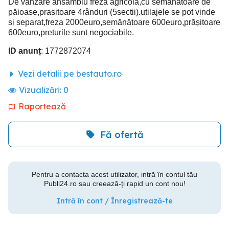
De vanzare ansamblu freză agricolă,cu semanatoare de
păioase,prasitoare 4rânduri (5sectii).utilajele se pot vinde
si separat,freza 2000euro,semănătoare 600euro,prășitoare
600euro,preturile sunt negociabile.
ID anunț
: 1772872074
Vezi detalii pe bestauto.ro
Vizualizări:
0
Raportează
Fă ofertă
Pentru a contacta acest utilizator, intră în contul tău
Publi24.ro sau creează-ți rapid un cont nou!
Intră în cont / Înregistrează-te