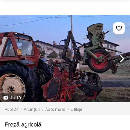
1
/ 10
Publi24
Anunțuri
Auto moto
Utilaje
freză agricolă