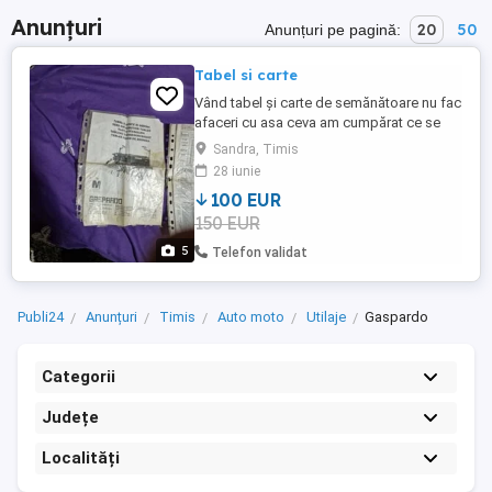
Anunțuri
20
50
Anunțuri pe pagină:
Tabel si carte
Vând tabel și carte de semănătoare nu fac
afaceri cu asa ceva am cumpărat ce se
vede în poze din Italia tabel sunt de la mai
Sandra, Timis
multe modelele gaspardo am carte
28 iunie
tradusa
100 EUR
150 EUR
5
Telefon validat
Publi24
Anunțuri
Timis
Auto moto
Utilaje
Gaspardo
Categorii
Județe
Localități