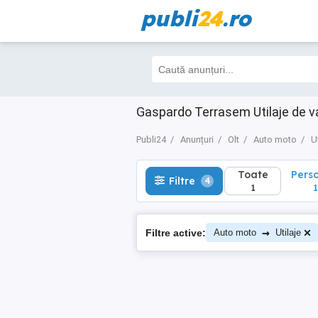
publi
24
.ro
Toate
Perso
Filtre
4
1
1
Gaspardo Terrasem Utilaje de 
Publi24
Anunțuri
Olt
Auto moto
U
Toate
Pers
Filtre
4
1
1
→
Filtre active:
Auto moto
Utilaje