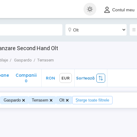
ane
Companii
RON
EUR
Sortează
Contul meu
0
vanzare Second Hand Olt
tilaje
Gaspardo
Terrasem
oane
Companii
RON
EUR
Sortează
0
Gaspardo
Terrasem
Olt
Șterge toate filtrele