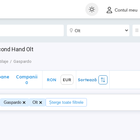
ane
Companii
RON
EUR
Sortează
Contul meu
0
cond Hand Olt
tilaje
Gaspardo
oane
Companii
RON
EUR
Sortează
0
Gaspardo
Olt
Șterge toate filtrele