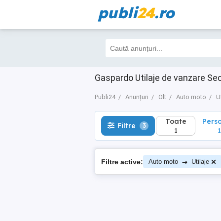
publi
24
.ro
Toate
Perso
Filtre
3
1
1
Gaspardo Utilaje de vanzare Se
Publi24
Anunțuri
Olt
Auto moto
U
Toate
Pers
Filtre
3
1
1
→
Filtre active:
Auto moto
Utilaje