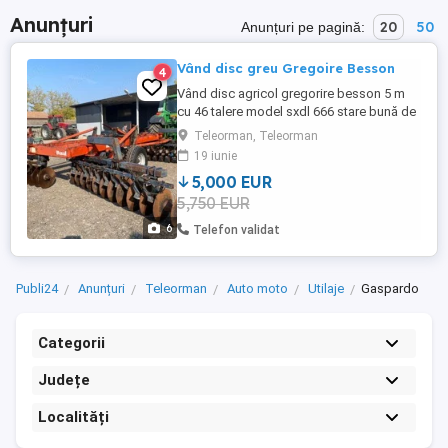
Anunțuri
20
50
Anunțuri pe pagină:
Vând disc greu Gregoire Besson
4
Vând disc agricol gregorire besson 5 m
cu 46 talere model sxdl 666 stare bună de
funcționare mai multe detalii tel.
Teleorman, Teleorman
19 iunie
5,000 EUR
5,750 EUR
6
Telefon validat
Publi24
Anunțuri
Teleorman
Auto moto
Utilaje
Gaspardo
Categorii
Județe
Localități