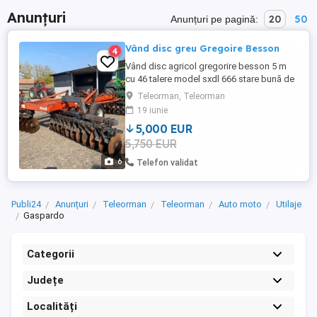
Anunțuri
20
50
Anunțuri pe pagină:
Vând disc greu Gregoire Besson
4
Vând disc agricol gregorire besson 5 m
cu 46 talere model sxdl 666 stare bună de
funcționare mai multe detalii tel.
Teleorman, Teleorman
19 iunie
5,000 EUR
5,750 EUR
6
Telefon validat
Publi24
Anunțuri
Teleorman
Teleorman
Auto moto
Utilaje
Gaspardo
Categorii
Județe
Localități