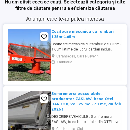
Nu am găsit ceea ce cauți.
Selectează categoria și alte
filtre de căutare pentru a eficientiza căutarea
Anunțuri care te-ar putea interesa
Cositoare mecanica cu tamburi
1.35m-1.65m
Cositoare mecanica cu tamburi de 1.35m-
1.65m latime de lucru, cardan inclus,
prelata, cheie de cutite Transport in toate
Caransebes, Caras-Severin
judetele
1 ianuarie
Semiremorci basculabile,
producator ZASLAW, bena Otel
HARDOX, vol. 25 mc - 30 mc, an fab.
2026 !
DESCRIERE VEHICULE : Semiremorci
ZASLAW, bena basculabila din OTEL , vol.
24 mc - 30 mc, (stoc nou 2026 sau in
Cluj-Napoca, Cluj