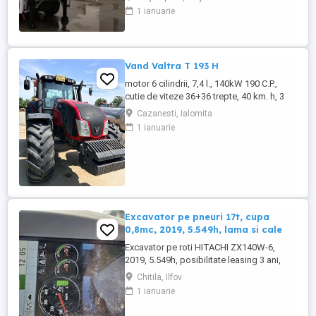
fabricatie ZASLAW) . DETALII: -
1 ianuarie
Semiremorci basculabile pe 3 axe, bena
constructie din OTEL , sectiune
semirotunda, cu basculare pe partea din
spate, - Producator : ZASLAW, Polonia ...
Vand Valtra T 193 H
motor 6 cilindrii, 7,4 l., 140kW 190 C.P.,
cutie de viteze 36+36 trepte, 40 km. h, 3
prize hidraulice, 650 65 r 42 spate, 540 65 r
Cazanesti, Ialomita
30, 6.240 ore, an 2013, TVA inclus în preț.
1 ianuarie
Excavator pe pneuri 17t, cupa
0,8mc, 2019, 5.549h, lama si cale
Excavator pe roti HITACHI ZX140W-6,
2019, 5.549h, posibilitate leasing 3 ani,
STARE FOARTE BUNA. Se poate vedea si
Chitila, Ilfov
proba in Chitila , sos de Centura Bucuresti
1 ianuarie
la UTIROM INVEST SRL