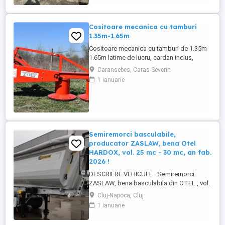
Cositoare mecanica cu tamburi
1.35m-1.65m
Cositoare mecanica cu tamburi de 1.35m-
1.65m latime de lucru, cardan inclus,
prelata, cheie de cutite Transport in toate
Caransebes, Caras-Severin
judetele
1 ianuarie
Semiremorci basculabile,
producator ZASLAW, bena Otel
HARDOX, vol. 25 mc - 30 mc, an fab.
2026 !
DESCRIERE VEHICULE : Semiremorci
ZASLAW, bena basculabila din OTEL , vol.
24 mc - 30 mc, (stoc nou 2026 sau in
Cluj-Napoca, Cluj
fabricatie ZASLAW) . DETALII: -
1 ianuarie
Semiremorci basculabile pe 3 axe, bena
constructie din OTEL , sectiune