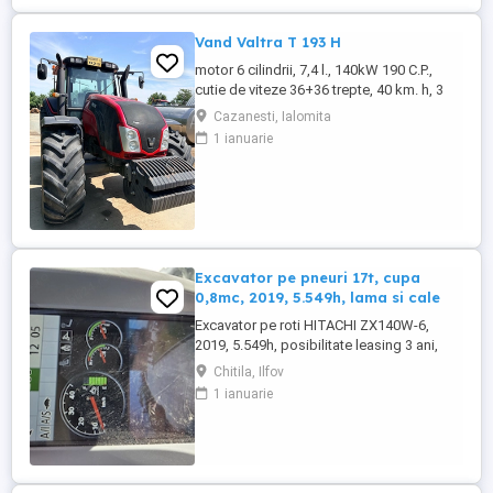
semirotunda, cu basculare pe partea din
spate, - Producator : ZASLAW, Polonia ...
Vand Valtra T 193 H
motor 6 cilindrii, 7,4 l., 140kW 190 C.P.,
cutie de viteze 36+36 trepte, 40 km. h, 3
prize hidraulice, 650 65 r 42 spate, 540 65 r
Cazanesti, Ialomita
30, 6.240 ore, an 2013, TVA inclus în preț.
1 ianuarie
Excavator pe pneuri 17t, cupa
0,8mc, 2019, 5.549h, lama si cale
Excavator pe roti HITACHI ZX140W-6,
2019, 5.549h, posibilitate leasing 3 ani,
STARE FOARTE BUNA. Se poate vedea si
Chitila, Ilfov
proba in Chitila , sos de Centura Bucuresti
1 ianuarie
la UTIROM INVEST SRL