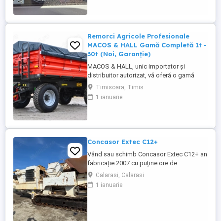
Remorci Agricole Profesionale
MACOS & HALL Gamă Completă 1t -
30t (Noi, Garanție)
MACOS & HALL, unic importator și
distribuitor autorizat, vă oferă o gamă
variată de remorci agricole și tehnologice,
Timisoara, Timis
special concepute pentru a răspunde
1 ianuarie
nevoilor fermierilor moderni. Toate
produsele noastre sunt fabricate la
standarde europene înalte, asigurând
durabilitate și performanță maximă în
exploatare. Gama ...
Concasor Extec C12+
Vând sau schimb Concasor Extec C12+ an
fabricație 2007 cu puține ore de
funcționare.
Calarasi, Calarasi
1 ianuarie