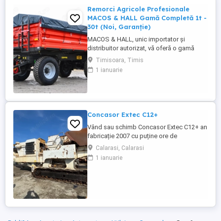
Remorci Agricole Profesionale
MACOS & HALL Gamă Completă 1t -
30t (Noi, Garanție)
MACOS & HALL, unic importator și
distribuitor autorizat, vă oferă o gamă
variată de remorci agricole și tehnologice,
Timisoara, Timis
special concepute pentru a răspunde
1 ianuarie
nevoilor fermierilor moderni. Toate
produsele noastre sunt fabricate la
standarde europene înalte, asigurând
durabilitate și performanță maximă în
exploatare. Gama ...
Concasor Extec C12+
Vând sau schimb Concasor Extec C12+ an
fabricație 2007 cu puține ore de
funcționare.
Calarasi, Calarasi
1 ianuarie