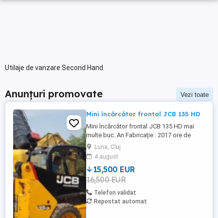
Utilaje de vanzare Second Hand
Anunțuri promovate
Vezi toate
Mini încărcător frontal JCB 135 HD
Mini încărcător frontal JCB 135 HD mai
multe buc. An Fabricație : 2017 ore de
functionare intre 4.000 - 7.000 h
Luna, Cluj
Caracteristici: 3,2 tone motor 4 cil comenzi
4 august
prin joystick instalatie High Flow instalații
15,500 EUR
de accesorii ( mătură, betonieră, etc.)
16,500 EUR
cauciucuri noi Stare foarte bună de
funcționare! ...
Telefon validat
Repostat automat