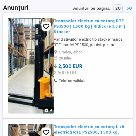
Anunțuri
20
50
Anunțuri pe pagină:
Transpalet electric cu catarg RTE
PS3500 | 1.500 kg | Ridicare 3,5 m |
Stacker
Vând stivuitor electric tip stacker marca
RTE, model PS3500, potrivit pentru
depozite și spații industriale. Echipament
Oradea, Bihor
electric, fără emisii, ușor de utilizat și
28 iulie
întreținut. Specificații tehnice: Brand: RTE
2,500 EUR
Model: PS3500 Capacitate de ridicare:
2,600 EUR
1.500 kg Înălțime maximă de ridicare:
3.500 mm Dimensiune ...
Telefon validat
4
Transpalet electric cu catarg Liză
electrică RTE PS2500, 1.500 kg,