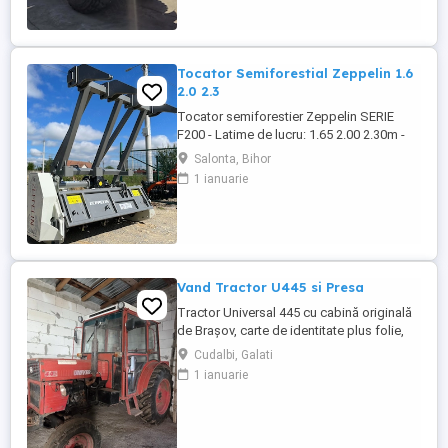
Tocator Semiforestial Zeppelin 1.6
2.0 2.3
Tocator semiforestier Zeppelin SERIE
F200 - Latime de lucru: 1.65 2.00 2.30m -
Greutate: 920 1.020 1.135 kg - Numar
Salonta, Bihor
ciocane: 32 40 46 buc - RPM 540rpm -
1 ianuarie
Numar de curele: 6 buc - Diametru de
tocare: 15-20 cm - Usa de evacuare
reglabil hidraulic - Cardan inclus - MADE IN
SPAIN Utilaj forestier pentru ...
Vand Tractor U445 si Presa
Tractor Universal 445 cu cabină originală
de Brașov, carte de identitate plus folie,
motor în trei pistoane si compresor. An
Cudalbi, Galati
fabricație 2002 Două manete distanță
1 ianuarie
mare la cutie, ambreiaj la mână pe priză,
servodirecție originală punte pătrată.
Cauciucuri pe spate noi, cauciucuri pe față
80%. Tractorul ...