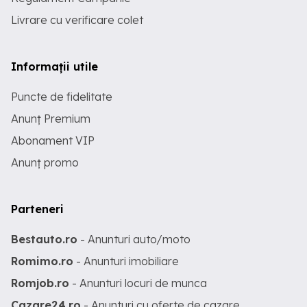
Livrare cu verificare colet
Informații utile
Puncte de fidelitate
Anunț Premium
Abonament VIP
Anunț promo
Parteneri
Bestauto.ro
- Anunturi auto/moto
Romimo.ro
- Anunturi imobiliare
Romjob.ro
- Anunturi locuri de munca
Cazare24.ro
- Anunturi cu oferte de cazare