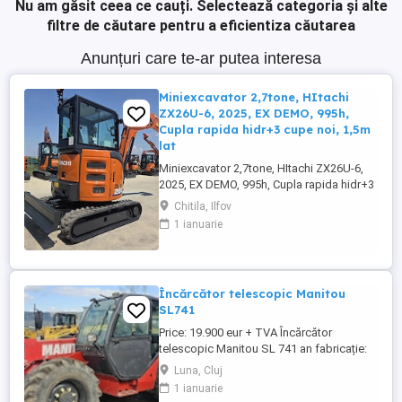
Nu am găsit ceea ce cauți.
Selectează categoria și alte
filtre de căutare pentru a eficientiza căutarea
Anunțuri care te-ar putea interesa
Miniexcavator 2,7tone, HItachi
ZX26U-6, 2025, EX DEMO, 995h,
Cupla rapida hidr+3 cupe noi, 1,5m
lat
Miniexcavator 2,7tone, HItachi ZX26U-6,
2025, EX DEMO, 995h, Cupla rapida hidr+3
cupe noi, 1,5m lat
Chitila, Ilfov
1 ianuarie
Încărcător telescopic Manitou
SL741
Price: 19.900 eur + TVA Încărcător
telescopic Manitou SL 741 an fabricație:
2008 ore de funcționare: 7.500 h
Luna, Cluj
Caracteristici: cu telecomanda braț de 7 m
1 ianuarie
lungime, ridică 4 tone, 4X4, motor de