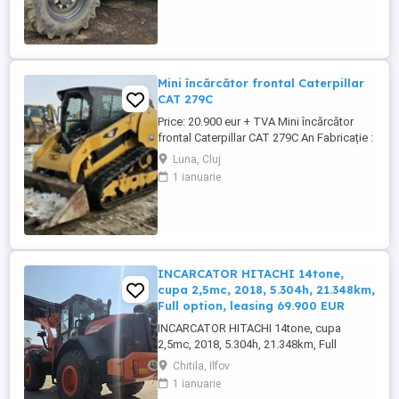
Mercedes-Benz 4 cilindri furci, cauciucuri
80% bune, Stare bună de funcționare.
Mini încărcător frontal Caterpillar
CAT 279C
Price: 20.900 eur + TVA Mini încărcător
frontal Caterpillar CAT 279C An Fabricație :
2015 ore de functionare: 4.296 h
Luna, Cluj
Caracteristici: climă 5 tone motor 4 cil
1 ianuarie
comenzi prin joystick instalatie High Flow
instalații de accesorii ( mătură, betonieră,
etc.) cauciucuri noi Stare foarte bună de
funcțion ...
INCARCATOR HITACHI 14tone,
cupa 2,5mc, 2018, 5.304h, 21.348km,
Full option, leasing 69.900 EUR
INCARCATOR HITACHI 14tone, cupa
2,5mc, 2018, 5.304h, 21.348km, Full
option, leasing 69.900 EUR
Chitila, Ilfov
1 ianuarie