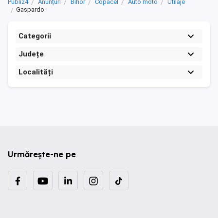
Publi24
Anunțuri
Bihor
Copacel
Auto moto
Utilaje
Gaspardo
Categorii
Județe
Localități
Urmărește-ne pe