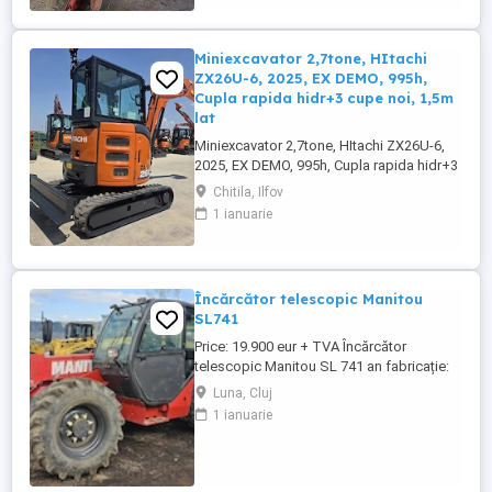
Miniexcavator 2,7tone, HItachi
ZX26U-6, 2025, EX DEMO, 995h,
Cupla rapida hidr+3 cupe noi, 1,5m
lat
Miniexcavator 2,7tone, HItachi ZX26U-6,
2025, EX DEMO, 995h, Cupla rapida hidr+3
cupe noi, 1,5m lat
Chitila, Ilfov
1 ianuarie
Încărcător telescopic Manitou
SL741
Price: 19.900 eur + TVA Încărcător
telescopic Manitou SL 741 an fabricație:
2008 ore de funcționare: 7.500 h
Luna, Cluj
Caracteristici: cu telecomanda braț de 7 m
1 ianuarie
lungime, ridică 4 tone, 4X4, motor de
Mercedes-Benz 4 cilindri furci, cauciucuri
80% bune, Stare bună de funcționare.