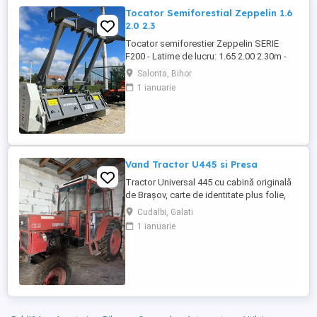
Tocator Semiforestial Zeppelin 1.6
2.0 2.3
Tocator semiforestier Zeppelin SERIE
F200 - Latime de lucru: 1.65 2.00 2.30m -
Greutate: 920 1.020 1.135 kg - Numar
Salonta, Bihor
ciocane: 32 40 46 buc - RPM 540rpm -
1 ianuarie
Numar de curele: 6 buc - Diametru de
tocare: 15-20 cm - Usa de evacuare
reglabil hidraulic - Cardan inclus - MADE IN
SPAIN Utilaj forestier pentru ...
Vand Tractor U445 si Presa
Tractor Universal 445 cu cabină originală
de Brașov, carte de identitate plus folie,
motor în trei pistoane si compresor. An
Cudalbi, Galati
fabricație 2002 Două manete distanță
1 ianuarie
mare la cutie, ambreiaj la mână pe priză,
servodirecție originală punte pătrată.
Cauciucuri pe spate noi, cauciucuri pe față
80%. Tractorul ...