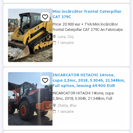
Mini încărcător frontal Caterpillar
CAT 279C
Price: 20.900 eur + TVA Mini încărcător
frontal Caterpillar CAT 279C An Fabricație :
2015 ore de functionare: 4.296 h
Luna, Cluj
Caracteristici: climă 5 tone motor 4 cil
1 ianuarie
comenzi prin joystick instalatie High Flow
instalații de accesorii ( mătură, betonieră,
etc.) cauciucuri noi Stare foarte bună de
funcțion ...
INCARCATOR HITACHI 14tone,
cupa 2,5mc, 2018, 5.304h, 21.348km,
Full option, leasing 69.900 EUR
INCARCATOR HITACHI 14tone, cupa
2,5mc, 2018, 5.304h, 21.348km, Full
option, leasing 69.900 EUR
Chitila, Ilfov
1 ianuarie