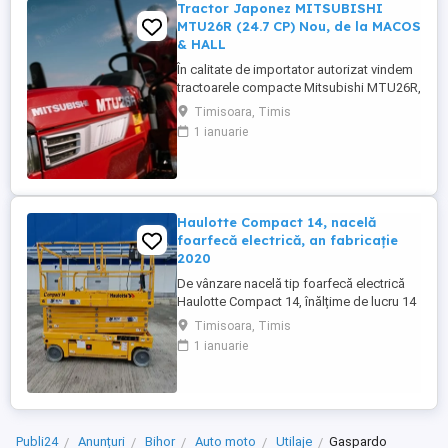
Tractor Japonez MITSUBISHI
MTU26R (24.7 CP) Nou, de la MACOS
& HALL
În calitate de importator autorizat vindem
tractoarele compacte Mitsubishi MTU26R,
un tractor proiectat și fabricat integral în
Timisoara, Timis
Japonia, recunoscut pentru fiabilitatea sa
1 ianuarie
legendară și eficiența în spații restrânse.
Ideal pentru vii, livezi, sere sau lucrări
municipale. De ce să alegi Mitsubishi
MTU26R ...
Haulotte Compact 14, nacelă
foarfecă electrică, an fabricație
2020
De vânzare nacelă tip foarfecă electrică
Haulotte Compact 14, înălțime de lucru 14
m, an fabricație 2020, ore funcționare 570,
Timisoara, Timis
stare foarte bună de funcționarepreț 7000
1 ianuarie
euro +TVA
Publi24
Anunțuri
Bihor
Auto moto
Utilaje
Gaspardo