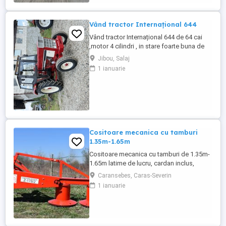
Vând tractor Internațional 644
Vând tractor Internațional 644 de 64 cai
,motor 4 cilindri , in stare foarte buna de
functionare, cutie de viteze mecanica cu 2
Jibou, Salaj
manete ,ambreiaj priza, cauciucuri in stare
1 ianuarie
bună ,fara defecte, revizie facuta,
schimburi de consumabile facute, nu
necesita investitii. Preț 5200
Cositoare mecanica cu tamburi
1.35m-1.65m
Cositoare mecanica cu tamburi de 1.35m-
1.65m latime de lucru, cardan inclus,
prelata, cheie de cutite Transport in toate
Caransebes, Caras-Severin
judetele
1 ianuarie