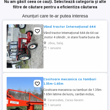
Nu am găsit ceea ce cauți.
Selectează categoria și alte
filtre de căutare pentru a eficientiza căutarea
Anunțuri care te-ar putea interesa
Vând tractor Internațional 644
Vând tractor Internațional 644 de 64 cai
,motor 4 cilindri , in stare foarte buna de
functionare, cutie de viteze mecanica cu 2
Jibou, Salaj
manete ,ambreiaj priza, cauciucuri in stare
1 ianuarie
bună ,fara defecte, revizie facuta,
schimburi de consumabile facute, nu
necesita investitii. Preț 5200
Cositoare mecanica cu tamburi
1.35m-1.65m
Cositoare mecanica cu tamburi de 1.35m-
1.65m latime de lucru, cardan inclus,
prelata, cheie de cutite Transport in toate
Caransebes, Caras-Severin
judetele
1 ianuarie