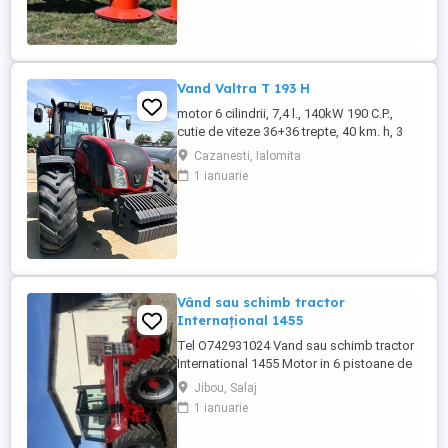
Vand Valtra T 193 H
motor 6 cilindrii, 7,4 l., 140kW 190 C.P.,
cutie de viteze 36+36 trepte, 40 km. h, 3
prize hidraulice, 650 65 r 42 spate, 540 65 r
Cazanesti, Ialomita
30, 6.240 ore, an 2013, TVA inclus în preț.
1 ianuarie
Vând sau schimb tractor
Internațional 1455
Tel O742931024 Vand sau schimb tractor
International 1455 Motor in 6 pistoane de
145 cai cu turbo Cilindru ajutător la ridicare
Jibou, Salaj
Tiranti față Cauciucuri in stare foarte buna
1 ianuarie
Tractorul se afla intr-o stare foarte buna,
fara defectiuni, toate reviziile au fost