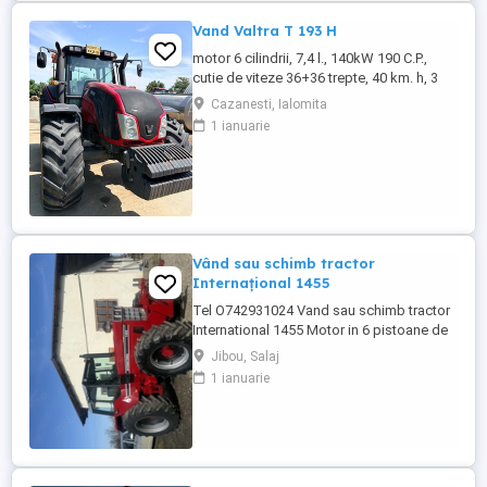
Vand Valtra T 193 H
motor 6 cilindrii, 7,4 l., 140kW 190 C.P.,
cutie de viteze 36+36 trepte, 40 km. h, 3
prize hidraulice, 650 65 r 42 spate, 540 65 r
Cazanesti, Ialomita
30, 6.240 ore, an 2013, TVA inclus în preț.
1 ianuarie
Vând sau schimb tractor
Internațional 1455
Tel O742931024 Vand sau schimb tractor
International 1455 Motor in 6 pistoane de
145 cai cu turbo Cilindru ajutător la ridicare
Jibou, Salaj
Tiranti față Cauciucuri in stare foarte buna
1 ianuarie
Tractorul se afla intr-o stare foarte buna,
fara defectiuni, toate reviziile au fost
facute si schimburi de consumabile, nu
necesita ...