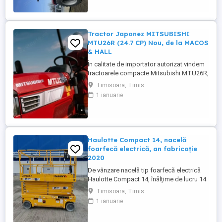
facute si schimburi de consumabile, nu
necesita ...
Tractor Japonez MITSUBISHI
MTU26R (24.7 CP) Nou, de la MACOS
& HALL
În calitate de importator autorizat vindem
tractoarele compacte Mitsubishi MTU26R,
un tractor proiectat și fabricat integral în
Timisoara, Timis
Japonia, recunoscut pentru fiabilitatea sa
1 ianuarie
legendară și eficiența în spații restrânse.
Ideal pentru vii, livezi, sere sau lucrări
municipale. De ce să alegi Mitsubishi
MTU26R ...
Haulotte Compact 14, nacelă
foarfecă electrică, an fabricație
2020
De vânzare nacelă tip foarfecă electrică
Haulotte Compact 14, înălțime de lucru 14
m, an fabricație 2020, ore funcționare 570,
Timisoara, Timis
stare foarte bună de funcționarepreț 7000
1 ianuarie
euro +TVA