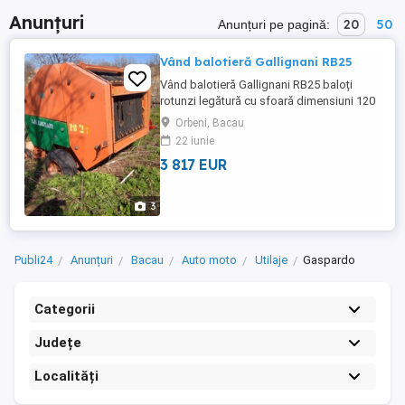
Anunțuri
20
50
Anunțuri pe pagină:
Vând balotieră Gallignani RB25
Vând balotieră Gallignani RB25 baloți
rotunzi legătură cu sfoară dimensiuni 120
150 (cm) Stare de funcționare foarte bună
Orbeni, Bacau
22 iunie
3 817 EUR
3
Publi24
Anunțuri
Bacau
Auto moto
Utilaje
Gaspardo
Categorii
Județe
Localități