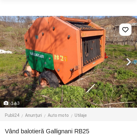
1
/ 3
Publi24
Anunțuri
Auto moto
Utilaje
Vând balotieră Gallignani RB25