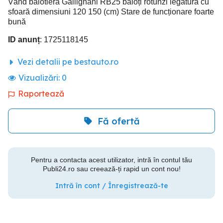
Vând balotieră Gallignani RB25 baloți rotunzi legătură cu
sfoară dimensiuni 120 150 (cm) Stare de funcționare foarte
bună
ID anunț
: 1725118145
Vezi detalii pe bestauto.ro
Vizualizări:
0
Raportează
Fă ofertă
Pentru a contacta acest utilizator, intră în contul tău
Publi24.ro sau creează-ți rapid un cont nou!
Intră în cont / Înregistrează-te