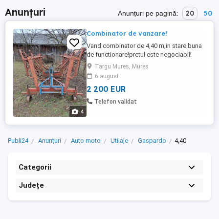
Anunțuri
20
50
Anunțuri pe pagină:
Combinator de vanzare!
Vand combinator de 4,40 m,in stare buna
de functionare!pretul este negociabil!
Targu Mures, Mures
6 august
2 200 EUR
Telefon validat
4
Publi24
Anunțuri
Auto moto
Utilaje
Gaspardo
4,40
Categorii
Județe