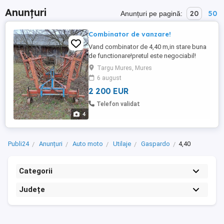
Anunțuri
20
50
Anunțuri pe pagină:
Combinator de vanzare!
Vand combinator de 4,40 m,in stare buna
de functionare!pretul este negociabil!
Targu Mures, Mures
6 august
2 200 EUR
Telefon validat
4
Publi24
Anunțuri
Auto moto
Utilaje
Gaspardo
4,40
Categorii
Județe