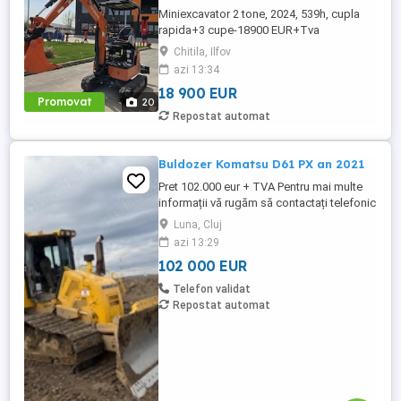
Miniexcavator 2 tone, 2024, 539h, cupla
rapida+3 cupe-18900 EUR+Tva
Chitila, Ilfov
azi 13:34
18 900 EUR
Promovat
20
Repostat automat
Buldozer Komatsu D61 PX an 2021
Pret 102.000 eur + TVA Pentru mai multe
informații vă rugăm să contactați telefonic
la numerele: tel: 0743 131 559 sau: 0751
Luna, Cluj
268 586 Buldozer Komatsu D 61 PX an
azi 13:29
fabricatie 2021 ore de funcționare 8.300 h
102 000 EUR
greutate 22 tone lamă 6 poziții șenile 80%
bune Stare foarte buna.
Telefon validat
Repostat automat