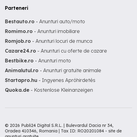
Parteneri
Bestauto.ro
- Anunturi auto/moto
Romimo.ro
- Anunturi imobiliare
Romjob.ro
- Anunturi locuri de munca
Cazare24.ro
- Anunturi cu oferte de cazare
Bestbike.ro
- Anunturi moto
Animalutul.ro
- Anunturi gratuite animale
Startapro.hu
- Ingyenes Apróhirdetés
Quoka.de
- Kostenlose Kleinanzeigen
© 2026 Publi24 Digital S.R.L. | Bulevardul Dacia nr 34,
Oradea 410346, Romania | Tax ID: RO20201084 -
site de
anunturi gratuite