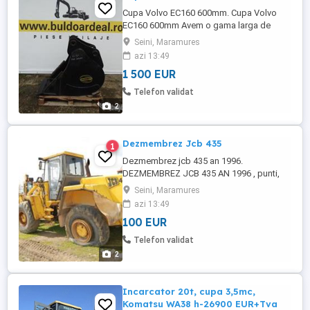
Cupa Volvo EC160 600mm. Cupa Volvo
EC160 600mm Avem o gama larga de
piese noi si sh pentru utilaje de
Seini, Maramures
constructii. Pretul nu contine TVA.
azi 13:49
1 500 EUR
Telefon validat
2
Dezmembrez Jcb 435
1
Dezmembrez jcb 435 an 1996.
DEZMEMBREZ JCB 435 AN 1996 , punti,
motor, cutie,pompe,brat telescopic, cupa
Seini, Maramures
multifunctionala, cabina, distribuitoare,
azi 13:49
avem si piese noi !
100 EUR
Telefon validat
2
Incarcator 20t, cupa 3,5mc,
Komatsu WA38 h-26900 EUR+Tva