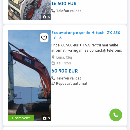
16 500 EUR
Telefon validat
5
Excavator pe șenile Hitachi ZX 250
LC -6
Price: 60.900 eur + TVA Pentru mai multe
informații vă rugăm să contactați telefonic
la numerele: tel: 0743 131 559 sau: 0751
Luna, Cluj
268 586 Excavator pe șenile Hitachi ZX
azi 13:53
250 LC -6 An Fabricație : 2016 ore de
60 900 EUR
funcționare: 9.5387 Caracteristici: 28 tone
instalație picon instalație clește cupă ...
Telefon validat
Repostat automat
Promovat
9