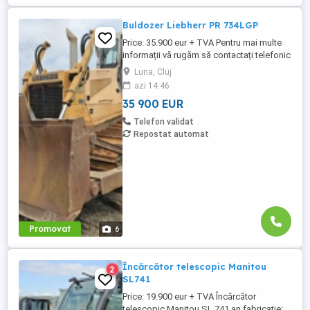
Buldozer Liebherr PR 734LGP
Price: 35.900 eur + TVA Pentru mai multe
informații vă rugăm să contactați telefonic
la numerele: tel: 07 arata numarul 131 559
Luna, Cluj
sau: 07 arata numarul 268 586 Buldozer
azi 14:46
Liebherr PR 734LGP an fabricatie 2009 ore
35 900 EUR
de funcționare 8.700 h 200 CP greutate 22
tone cale de rulare 80% bună lamă 4 ...
Telefon validat
Repostat automat
Promovat
6
Încărcător telescopic Manitou
2
SL741
Price: 19.900 eur + TVA Încărcător
telescopic Manitou SL 741 an fabricație: