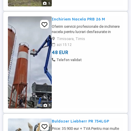
5
Inchiriem Nacela PRB 26 M
Oferim servicii profesionale de inchiriere
nacela pentru lucrari desfasurate in
conditii de siguranta si eficienta. Nacela
Timisoara, Timis
este ideala pentru interventii la inaltime, in
azi 15:12
domeniul rezidential, comercial si
48 EUR
industrial. Executam lucrari precum: -
Montaj si intretinere panouri publicitare -
Telefon validat
Toaletari ...
3
Buldozer Liebherr PR 734LGP
Price: 35.900 eur + TVA Pentru mai multe