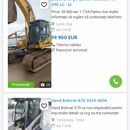
290 LC -11
Price: 59.900 eur + TVA Pentru mai multe
informații vă rugăm să contactați telefonic
la numerele: tel: 0743 131 559 sau: 0751
Luna, Cluj
268 586 Excavator pe șenile Komatsu PC
azi 14:20
290 LC -11 An Fabricație : 2018 Ore de
59 900 EUR
funcționare: 9.144 h Dotari: 30.5 tone cupă
1.8 mc instalație de picon instalație ...
Telefon validat
Repostat automat
Promovat
10
Vand Bobcat S70 2019-650h
Vand Bobcat S70 ca nou-impecabil pentru
mai multe detalii va rog sa ma contactati
Timisoara, Timis
azi 14:05