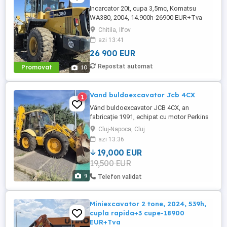
Incarcator 20t, cupa 3,5mc, Komatsu
WA380, 2004, 14.900h-26900 EUR+Tva
Chitila, Ilfov
azi 13:41
26 900 EUR
Repostat automat
Promovat
10
Vand buldoexcavator Jcb 4CX
1
Vând buldoexcavator JCB 4CX, an
fabricație 1991, echipat cu motor Perkins
și braț telescopic. 4.362 ore de
Cluj-Napoca, Cluj
funcționare Tracțiune 4x4 Braț telescopic
azi 13:36
Motor Perkins 3 cupe incluse Picon
19,000 EUR
hidraulic Jab JB20, aproape nou Utilaj în
19,500 EUR
stare bună de funcționare Utilajul este
potrivit pentru lucrări de construcții, ...
9
Telefon validat
Miniexcavator 2 tone, 2024, 539h,
cupla rapida+3 cupe-18900
EUR+Tva