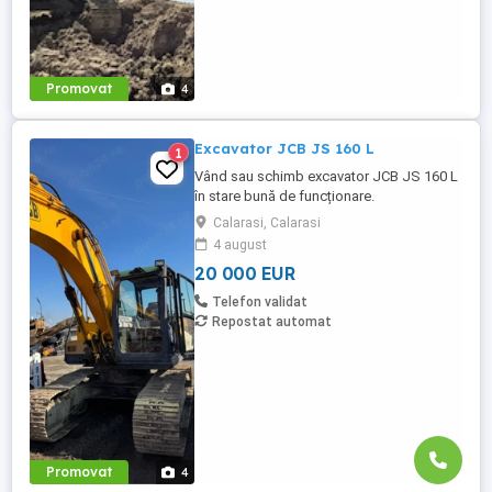
Promovat
4
Excavator JCB JS 160 L
1
Vând sau schimb excavator JCB JS 160 L
în stare bună de funcționare.
Calarasi, Calarasi
4 august
20 000 EUR
Telefon validat
Repostat automat
Promovat
4