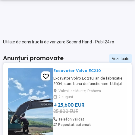
Utilaje de constructii de vanzare Second Hand - Publi24.ro
Anunțuri promovate
Vezi toate
Excavator Volvo EC210
Excavator Volvo Ec 210, an de fabricatie
2004, stare buna de functionare. Utilajul
are cupla hidarulica rapida, linii hidraulice
Valenii de Munte, Prahova
auxiliare pentru picon, foarfeca, etc.
2 august
Motorul este Deutz-Volvo cu racire pe
25,600 EUR
apa.Cale de rulare noua, schimbat anul
25,800 EUR
trecut lanturi, role, stelute. Proprietar
persoana juridica.Pretul ...
Telefon validat
Repostat automat