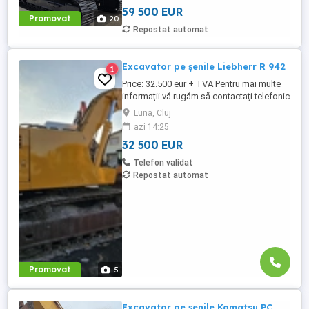
59 500 EUR
Promovat
20
Repostat automat
Excavator pe șenile Liebherr R 942
1
Price: 32.500 eur + TVA Pentru mai multe
informații vă rugăm să contactați telefonic
la numerele: tel: 0743 131 559 sau: 0751
Luna, Cluj
268 586 Excavator pe șenile Liebherr R 942
azi 14:25
An fabricație : 2004 Ore de funcționare:
32 500 EUR
10.000 h Dotari: 40 tone cupa 2 mc cuplă
rapidă instalație de picon instalație ...
Telefon validat
Repostat automat
Promovat
5
Excavator pe șenile Komatsu PC