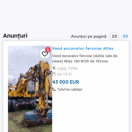
Anunțuri
20
50
Anunțuri pe pagină:
Vand excavator feroviar Atlas
1
Vand excavator feroviar (dubla cale de
rulare) Atlas 160 WSR de 18 tone.
Excavatorul este in perfecta stare de
Lugoj, Timis
functionare, sistem de gresare electric,
azi 15:31
cantar pe brat, etc. An de fabricatie 2012
43 000 EUR
cu 12000 ore de functionare. Excavatorul
este autorizat AFER! Excavatorul este pe
Telefon validat
firma, se emite factura ...