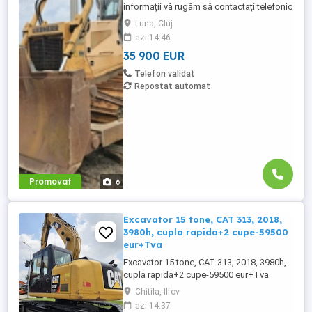
informații vă rugăm să contactați telefonic
la numerele: tel: 07 arata numarul 131 559
Luna, Cluj
sau: 07 arata numarul 268 586 Buldozer
azi 14:46
Liebherr PR 734LGP an fabricatie 2009 ore
35 900 EUR
de funcționare 8.700 h 200 CP greutate 22
tone cale de rulare 80% bună lamă 4 ...
Telefon validat
Repostat automat
Promovat
6
Excavator 15 tone, CAT 313, 2018,
3980h, cupla rapida+2 cupe-59500
eur+Tva
Excavator 15 tone, CAT 313, 2018, 3980h,
cupla rapida+2 cupe-59500 eur+Tva
Chitila, Ilfov
azi 14:37