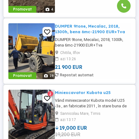
Promovat
4
DUMPER 9tone, Mecalac, 2018,
1300h, bena 6mc-21900 EUR+Tva
DUMPER 9tone, Mecalac, 2018, 1300h,
bena 6mc-21900 EUR+Tva
Chitila, Ilfov
azi 13:26
21 900 EUR
Repostat automat
Promovat
19
Miniexcavator Kubota u25
2
Vând miniexcavator Kubota model U25
-3a , an fabricatie 2011 , în stare buna de
funcționare, cu schimburi făcute la 250 de
Sannicolau Mare, Timis
ore , senile foarte bune aprox 400 de ore ,
azi 13:17
fără jocuri la bolțuri (au fost schimbate),
19,000 EUR
fără probleme pe partea hidraulica sau
19,200 EUR
motor, 5700 de ore de funcționare , set 3