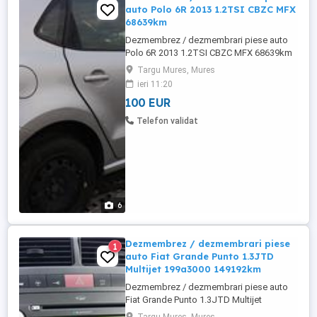
auto Polo 6R 2013 1.2TSI CBZC MFX
68639km
Dezmembrez / dezmembrari piese auto
Polo 6R 2013 1.2TSI CBZC MFX 68639km
Targu Mures, Mures
ieri 11:20
100 EUR
Telefon validat
6
Dezmembrez / dezmembrari piese
1
auto Fiat Grande Punto 1.3JTD
Multijet 199a3000 149192km
Dezmembrez / dezmembrari piese auto
Fiat Grande Punto 1.3JTD Multijet
199a3000 149192km