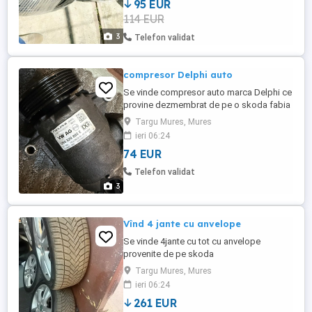
95 EUR
114 EUR
3
Telefon validat
compresor Delphi auto
Se vinde compresor auto marca Delphi ce
provine dezmembrat de pe o skoda fabia
1,6 tdi în stare perfectă!
Targu Mures, Mures
ieri 06:24
74 EUR
Telefon validat
3
Vînd 4 jante cu anvelope
Se vinde 4jante cu tot cu anvelope
provenite de pe skoda
fabia,OEM(jantele)înstare f.bună! Jante -
Targu Mures, Mures
R16 ET43 5x100 ,J6,5 x16H2 Anvelope-
ieri 06:24
205/45R16 all season elite DOT
261 EUR
2buc.2024,2buc.2021 sunt în stare