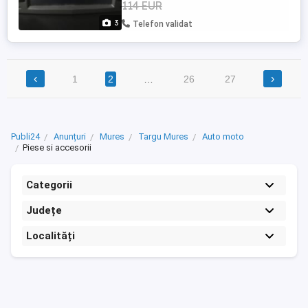
114 EUR
3
Telefon validat
‹
›
1
2
…
26
27
Publi24
Anunțuri
Mures
Targu Mures
Auto moto
Piese si accesorii
Categorii
Județe
Localități