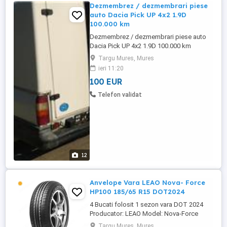
Dezmembrez / dezmembrari piese
auto Dacia Pick UP 4x2 1.9D
100.000 km
Dezmembrez / dezmembrari piese auto
Dacia Pick UP 4x2 1.9D 100.000 km
Targu Mures, Mures
ieri 11:20
100 EUR
Telefon validat
12
Anvelope Vara LEAO Nova- Force
HP100 185/65 R15 DOT2024
4 Bucati folosit 1 sezon vara DOT 2024
Producator: LEAO Model: Nova-Force
HP100 Sezon: Vara Dimensiune: 185/65
Targu Mures, Mures