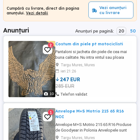
Vezi anunțuri
Cumpără cu livrare, direct din pagina
cu livrare
anunțului.
Vezi detalii
Anunțuri
20
50
Anunțuri pe pagină:
Costum din piele pt motociclisti
2
Pantaloni si jacheta din piele de cea mai
buna calitate. Nu intra vintul sau ploaia
prin ele. Sunt in stare foarte buna,purtate
Targu Mures, Mures
din pacate ,diar de citeva ori.Model
ieri 21:26
deosebit ,ideal pt bikeri de motoare
247 EUR
clasice.
285 EUR
10
Telefon validat
Anvelope M+S Motrio 215 65 R16
1
NOI
Anvelope M+S Motrio 215 65 R16 Produse
de Goodyear in Polonia Anvelopele sunt
noi cu factura Pret FIX 300lei/buc Se pot
Targu Mures, Mures