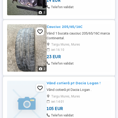
19 EUR
cauciuc arc spate,ornamente janta,pompa
stergator ,garnituri,bucse si prese pt.
Telefon validat
bucse,rotula,etrier etc.
5
Cauciuc 205/65/16C
Vând 1 bucata cauciuc 205/65/16C marca
Continental.
Targu Mures, Mures
ieri 16:10
23 EUR
Telefon validat
2
Vānd cotieră pt Dacia Logan !
Vănd cotieră pt Dacia Logan .
Targu Mures, Mures
ieri 14:01
105 EUR
Telefon validat