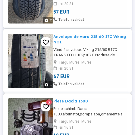
ridica din Tg Mures sau trimite pe Curier
ieri 20:31
Mai multe detalii telefonic 0752 700 446
57 EUR
Telefon validat
2
Anvelope de vara 215 60 17C Viking
NOI
Vând 4 anvelope Viking 215/60 R17C
TRANSTECH 109/107T Produse de
Continental Nu sunt resapate Anvelopele
Targu Mures, Mures
sunt noi Dot 2026 Pret 350lei/buc Mai
ieri 20:31
multe detalii telefonic 0752 700 446
67 EUR
Telefon validat
1
Piese Dacia 1300
3
Piese schimb Dacia
1300,alternator,pompa apa,ornamente si
componente electrice (bobina,stabilizator
Targu Mures, Mures
tens.,platina,aprindere
ieri 16:31
electronica,etc.)aparatoare noroi,tampon