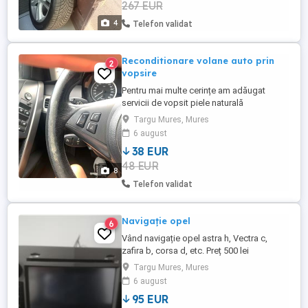
267 EUR
perfecta atît anvelopele cît si jantele! Sunt
echilibrate! NU TRIMIT ÎN ȚARĂ
4
Telefon validat
Reconditionare volane auto prin
2
vopsire
Pentru mai multe cerințe am adăugat
servicii de vopsit piele naturală
Recondiționare volane auto prin vopsire.
Targu Mures, Mures
Folosim materiale și vopsele profesionale
6 august
de cea mai buna calitate, importate din
38 EUR
Anglia. Vopseaua nu crapă și nu se ia pe
48 EUR
mâini. Procesul este: -curățare vopsea
8
veche. -reparare, nivelare ...
Telefon validat
Navigație opel
6
Vând navigație opel astra h, Vectra c,
zafira b, corsa d, etc. Preț 500 lei
Targu Mures, Mures
6 august
95 EUR