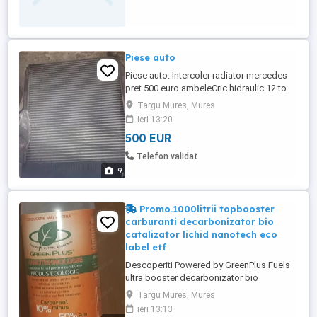
Piese auto
Piese auto. Intercoler radiator mercedes
pret 500 euro ambeleCric hidraulic 12 to
mercedes pret 150 leiCupa
Targu Mures, Mures
buldoexcavator pret 250 lei9Coltare
ieri 13:20
plastic pret 2 lei/buc
500 EUR
Telefon validat
9
Promo.1000litrii topbooster
carburanti decarbonizator bio
catalizator lichid nanotech eco
label etf
Descoperiti Powered by GreenPlus Fuels
ultra booster decarbonizator bio
catalizator pentru 1000 litrii flacon mare
Targu Mures, Mures
sau 200 litrii flacon mic carburanti de tratat
ieri 13:13
cel mai avansat si sigur in lume -