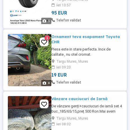
R15 Indice viteza: H (210 km/h) Indice
ieri 10:57
sarcina: 88 Destinatie: Turisme/4x4
95 EUR
Telefon validat
5
Ornament teva esapament Toyota
1
CHR
Piesa este in stare perfecta. Inox de
calitate , nu otel cromat.
Targu Mures, Mures
ieri 09:20
19 EUR
Telefon validat
4
Vânzare cauciucuri de Iarnă
De vânzare genți+cauciucuri de iarnă set 4
buc ,185/65/15,preț 500 Ron.Mai avem
separat 4 cauciucuri de vară 185/65/15
Targu Mures, Mures
preț 250 Ron.
ieri 08:02