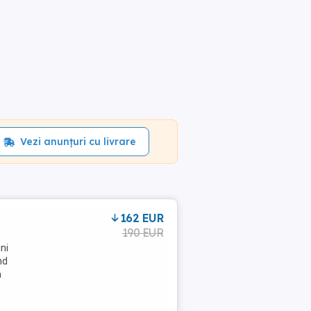
Vezi anunțuri cu livrare
162 EUR
190 EUR
ni
nd
a