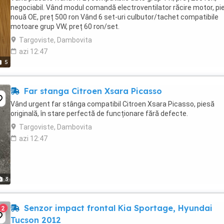
negociabil. Vând modul comandă electroventilator răcire motor, pi
nouă OE, preț 500 ron Vând 6 set-uri culbutor/tachet compatibile
motoare grup VW, preț 60 ron/set.
Targoviste, Dambovita
azi 12:47
5
Far stanga Citroen Xsara Picasso
Vând urgent far stânga compatibil Citroen Xsara Picasso, piesă
originală, în stare perfectă de funcționare fără defecte.
Targoviste, Dambovita
azi 12:47
3
Senzor impact frontal Kia Sportage, Hyundai
2
Tucson 2012