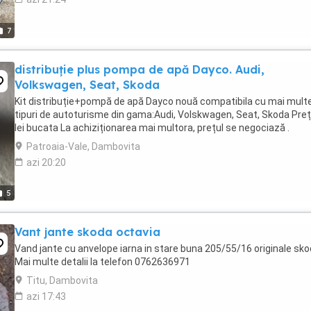
7
distribuție plus pompa de apă Dayco. Audi,
Volkswagen, Seat, Skoda
Kit distribuție+pompă de apă Dayco nouă compatibila cu mai mult
tipuri de autoturisme din gama:Audi, Volskwagen, Seat, Skoda Pre
lei bucata La achiziționarea mai multora, prețul se negociază .
Patroaia-Vale, Dambovita
azi 20:20
5
Vant jante skoda octavia
Vand jante cu anvelope iarna in stare buna 205/55/16 originale sko
Mai multe detalii la telefon 0762636971
Titu, Dambovita
azi 17:43