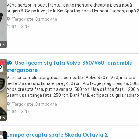
Vând senzor impact frontal, parte montare dreapta piesa nouă
originală. Se potrivește la Kia Sportage sau Hyundai Tucson, după 
Targoviste, Dambovita
azi 12:47
4
Usa+geam stg fata Volvo S60/V60, ansamblu
1
stergatoare
Vând ansamblu stergatoare compatibil Volvo S60 si V60, in stare
perfecta de functionare, preț 450 ron. Protecție prag dreapta, 500 
Aripa dreapta fata, putin avariata, 500 ron. Usa stânga față, 1200 r
Geam usa stanga fata, 250 ron. Bară față, echipată cu grila radiat
și grila inferioară ce ...
Targoviste, Dambovita
azi 12:47
6
Lampa dreapta spate Skoda Octavia 2