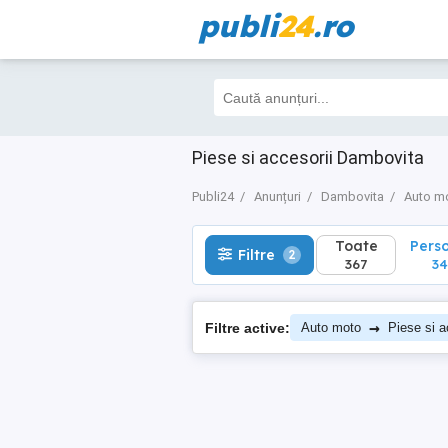
publi
24
.ro
Toate
Perso
Filtre
2
367
346
Piese si accesorii Dambovita
Publi24
Anunțuri
Dambovita
Auto m
Toate
Pers
Filtre
2
367
34
→
Filtre active:
Auto moto
Piese si a