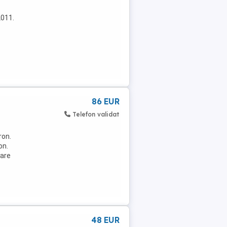
2011.
86 EUR
Telefon validat
ron.
on.
oare
48 EUR