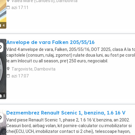
Valea Mare (Candesti), Dambovita
azi 17:11
4
Anvelope de vara Falken 205/55/16
Vând 4 anvelope de vara, Falken, 205/55/16, DOT 2025, clasa A la t
capitolele (consum, rulaj, zgomot) rulate doua luni, au fost pe corol
le.am înlocuit cu all season, preț 250 euro, negociabil.
Targoviste, Dambovita
azi 17:07
3
Dezmembrez Renault Scenic 1, benzina, 1.6 16 V
Vand piese Renault Scenic 1, phase 2, 1.6 16 V, benzina, an 2002.
Ceasuri bord, airbag volan, kit pornire-calculator cu imobilizator si
chei(ECU, UCH, imobilizator contact si 2 chei), telescoape hayon,