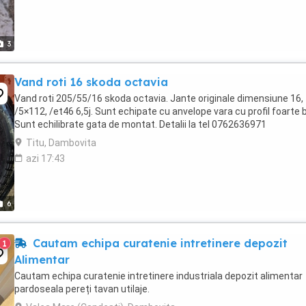
3
Vand roti 16 skoda octavia
Vand roti 205/55/16 skoda octavia. Jante originale dimensiune 16,
/5×112, /et46 6,5j. Sunt echipate cu anvelope vara cu profil foarte 
Sunt echilibrate gata de montat. Detalii la tel 0762636971
Titu, Dambovita
azi 17:43
6
Cautam echipa curatenie intretinere depozit
1
Alimentar
Cautam echipa curatenie intretinere industriala depozit alimentar
pardoseala pereți tavan utilaje.