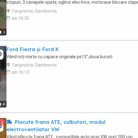
stopuri, 3 canapele spate, oglinzi electrice, motorase blocare clap
rezervor si inchidere hayon, ...
Targoviste, Dambovita
azi 16:35
1
Ford Fiesta și Ford K
Vând roți mixte cu capace originale pe13",doua bucati
Targoviste, Dambovita
azi 16:13
4
Placute frana ATE, culbutori, modul
1
electroventilator VW
Vând plăcute frana ATE , compatibile auto grup VW, preț 200 ron,