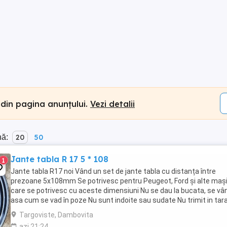
 din pagina anunțului.
Vezi detalii
nă:
20
50
Jante tabla R 17 5 * 108
1
Jante tabla R17 noi Vând un set de jante tabla cu distanța între
prezoane 5x108mm Se potrivesc pentru Peugeot, Ford și alte mași
care se potrivesc cu aceste dimensiuni Nu se dau la bucata, se vâ
asa cum se vad în poze Nu sunt indoite sau sudate Nu trimit in tar
Pret pe set 850 lei 076729 ...
Targoviste, Dambovita
azi 21:24