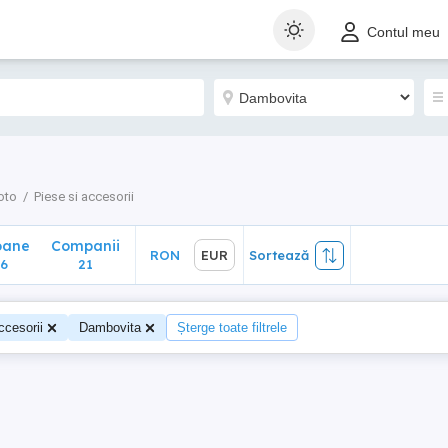
ane
Companii
RON
EUR
Sortează
Contul meu
21
oto
Piese si accesorii
oane
Companii
RON
EUR
Sortează
6
21
ccesorii
Dambovita
Șterge toate filtrele