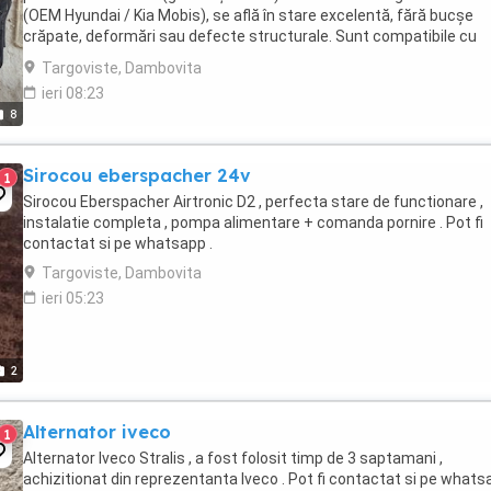
(OEM Hyundai / Kia Mobis), se află în stare excelentă, fără bucșe
crăpate, deformări sau defecte structurale. Sunt compatibile cu
Hyundai Tucson generația 4 (cod ...
Targoviste, Dambovita
ieri 08:23
8
Sirocou eberspacher 24v
1
Sirocou Eberspacher Airtronic D2 , perfecta stare de functionare ,
instalatie completa , pompa alimentare + comanda pornire . Pot fi
contactat si pe whatsapp .
Targoviste, Dambovita
ieri 05:23
2
Alternator iveco
1
Alternator Iveco Stralis , a fost folosit timp de 3 saptamani ,
achizitionat din reprezentanta Iveco . Pot fi contactat si pe whatsa