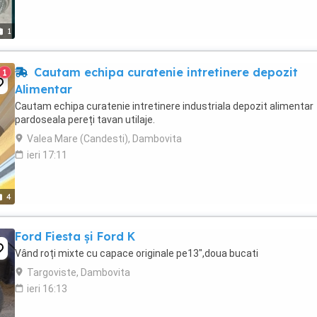
1
Cautam echipa curatenie intretinere depozit
1
Alimentar
Cautam echipa curatenie intretinere industriala depozit alimentar
pardoseala pereți tavan utilaje.
Valea Mare (Candesti), Dambovita
ieri 17:11
4
Ford Fiesta și Ford K
Vând roți mixte cu capace originale pe13",doua bucati
Targoviste, Dambovita
ieri 16:13