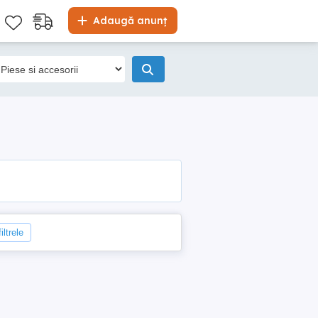
Adaugă anunț
iltrele