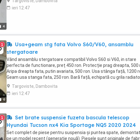
Targoviste, Dambovita
ieri 12:47
4
Usa+geam stg fata Volvo S60/V60, ansamblu
1
stergatoare
Vând ansamblu stergatoare compatibil Volvo S60 si V60, in stare
perfecta de functionare, preț 450 ron. Protecție prag dreapta, 500 
Aripa dreapta fata, putin avariata, 500 ron. Usa stânga față, 1200 r
Geam usa stanga fata, 250 ron. Bară față, echipată cu grila radiat
și grila inferioară ce ...
Targoviste, Dambovita
ieri 12:47
6
Set brate suspensie fuzeta bascula telescop
1
Hyundai Tucson nx4 Kia Sportage NQ5 2020 2024
Set complet de piese pentru suspensia și puntea spate, demonta
pe un model recent (generație nouă). Piesele sunt originale de fabr