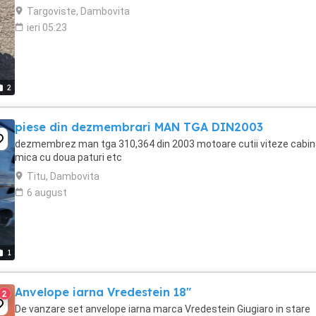
Targoviste, Dambovita
ieri 05:23
2
piese din dezmembrari MAN TGA DIN2003
dezmembrez man tga 310,364 din 2003 motoare cutii viteze cabi
mica cu doua paturi etc
Titu, Dambovita
6 august
1
Anvelope iarna Vredestein 18"
2
De vanzare set anvelope iarna marca Vredestein Giugiaro in stare