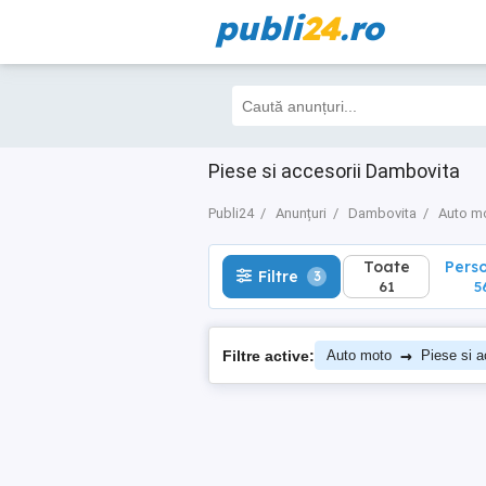
publi
24
.ro
Toate
Perso
Filtre
3
61
56
Piese si accesorii Dambovita
Publi24
Anunțuri
Dambovita
Auto m
Toate
Pers
Filtre
3
61
5
→
Filtre active:
Auto moto
Piese si a