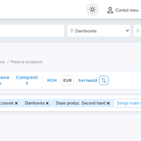
ane
Companii
RON
EUR
Sortează
Contul meu
5
oto
Piese si accesorii
oane
Companii
RON
EUR
Sortează
6
5
ccesorii
Dambovita
Stare produs: Second hand
Șterge toate f