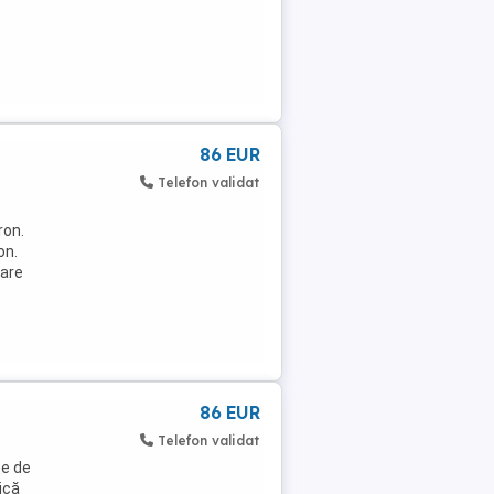
86 EUR
Telefon validat
ron.
on.
oare
86 EUR
Telefon validat
te de
ică