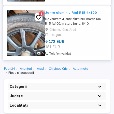
Jante aluminiu Rial R15 4x100
1
De vanzare 4 jante aluminiu, marca Rial
R15 4x100, in stare buna, 8/10
Chisineu Cris, Arad
1 august
172 EUR
181 EUR
5
Telefon validat
Publi24
Anunțuri
Arad
Chisineu Cris
Auto moto
Piese si accesorii
Categorii
Județe
Localități