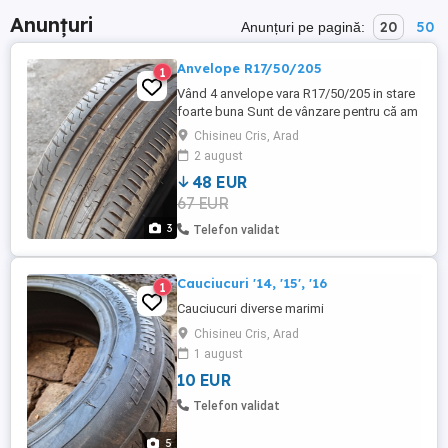
Anunțuri
20
50
Anunțuri pe pagină:
Anvelope R17/50/205
1
Vând 4 anvelope vara R17/50/205 in stare
foarte buna Sunt de vânzare pentru că am
pus anvelope all season Preț 250 lei setul
Chisineu Cris, Arad
Informații telefon 0756494961
2 august
48 EUR
67 EUR
3
Telefon validat
Cauciucuri '14, '15', '16
1
Cauciucuri diverse marimi
Chisineu Cris, Arad
1 august
10 EUR
Telefon validat
5