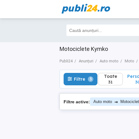
publi
24
.ro
Toate
Perso
Filtre
3
31
30
Motociclete Kymko
Publi24
Anunțuri
Auto moto
Moto
Toate
Pers
Filtre
3
31
3
→
Filtre active:
Auto moto
Motocicle