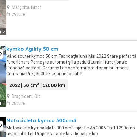
Marghita, Bihor
29 iulie
2
kymko Agility 50 cm
Vând scuter kymco 50 cm Fabricație luna Mai 2022 Stare perfectă
funcționare Pornește automat și la pedală Lumini funcționale
Frânează perfect. Certificat de conformitate disponibil Import
Germania Preț 3000 lei ușor negociabil!
3
2022 | 50 cm
| 12000 km
Draghiceni, Olt
28 iulie
4
Motocicleta kymco 300cm3
Motocicleta kymco Moto 300 cm3 injectie An 2006 Pret 1290euro
negociabil Tel. Proprietar acte la zi fiscal pe loc