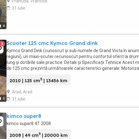
Prahuda, Vrancea
31 iulie
4
Scooter 125 cmc Kymco Grand dink
3
Kymco Grand Dink (cunoscut și sub numele de Grand Vista în anum
regiuni), un maxi-scuter recunoscut pentru confortul oferit la dru
lung și dotările sale practice. Detalii și Specificații Tehnice Acest 
de 125 cmc prezintă următoarele caracteristici generale: Motoriza
Motor în 4 timpi, răcit ...
3
2010 | 125 cm
| 13456 km
Arad, Arad
5
31 iulie
kimco super8
kimco super8 4T 2008
3
2008 | 49 cm
| 20000 km