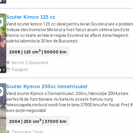
3
Scuter Kimco 125 cc
Vand scuter kimco 125 cc ideal pentru livrari Scuterul are o problem
trebuie electromotor Motorul a fost facut acum câteva luni Este
înscris cu toate actele in regula Scuterul se afla in zona Hagiesti
judetul ialomita la 30 km de București
3
2008 | 125 cm
| 50000 km
Sector 3, Bucuresti
4 august
5
Scuter Kymco 250cc inmatriculat
Vând scuter Kymco s7,înmatriculat, 250cc,fabricație 2004,stare
perfectă de funcționare, nu bate,nu scoate fum,nu curg
telescoapele,motorul sună foarte bine,37000 km,ofer fiscal. Preț 
euro puțin negociabil.
3
2004 | 250 cm
| 37000 km
Timisoara, Timis