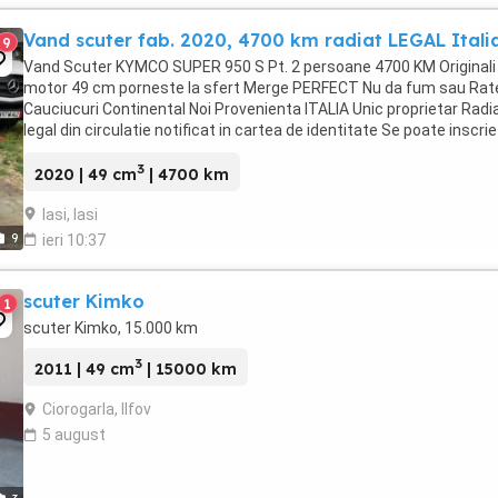
Vand scuter fab. 2020, 4700 km radiat LEGAL Itali
9
Vand Scuter KYMCO SUPER 950 S Pt. 2 persoane 4700 KM Originali
motor 49 cm porneste la sfert Merge PERFECT Nu da fum sau Rat
Cauciucuri Continental Noi Provenienta ITALIA Unic proprietar Radi
legal din circulatie notificat in cartea de identitate Se poate inscrie
circulatie, in Ro fara nici ...
3
2020 | 49 cm
| 4700 km
Iasi, Iasi
9
ieri 10:37
scuter Kimko
1
scuter Kimko, 15.000 km
3
2011 | 49 cm
| 15000 km
Ciorogarla, Ilfov
5 august