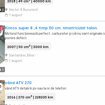
3
2018 | 49 cm
| 40000 km
Sector 4, Bucuresti
5
1 august
Kimco super 8 ,4 timp 50 cm. nmatriculat talon.
1
Motorul funcționează perfect...carburator și cdi nu sant originale.r
pornire defect.
3
2007 | 50 cm
| 3000 km
Santandrei, Bihor
1 august
5
vând ATV 270
vând ATV detalii în pv sau la nr de telefon:
3
2016 | 270 cm
| 228205 km