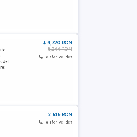
4,720 RON
5,244 RON
ite
m
Telefon validat
model
re:
2 616 RON
Telefon validat