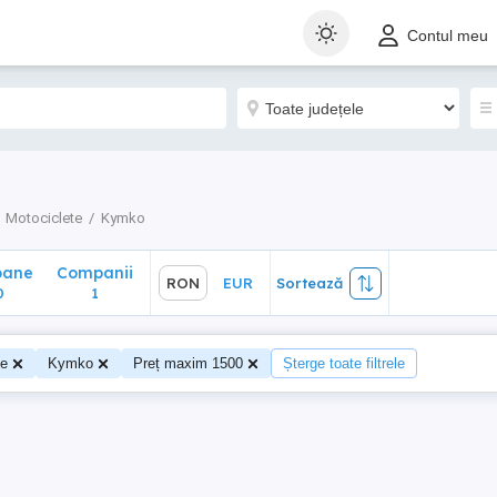
ane
Companii
RON
EUR
Sortează
Contul meu
1
Motociclete
Kymko
oane
Companii
RON
EUR
Sortează
0
1
te
Kymko
Preț maxim 1500
Șterge toate filtrele