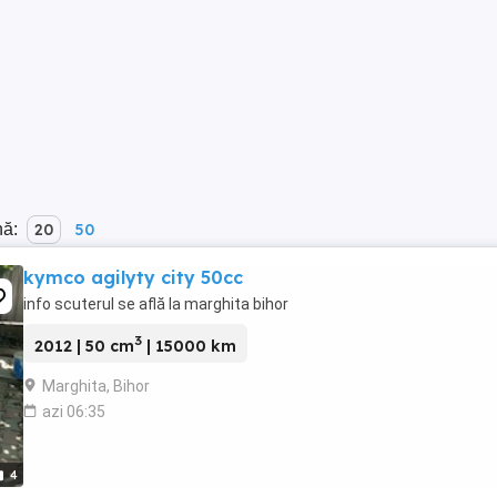
nă:
20
50
kymco agilyty city 50cc
info scuterul se află la marghita bihor
3
2012 | 50 cm
| 15000 km
Marghita, Bihor
azi 06:35
4