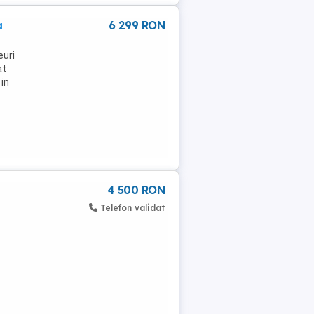
a
6 299 RON
euri
at
 in
4 500 RON
Telefon validat