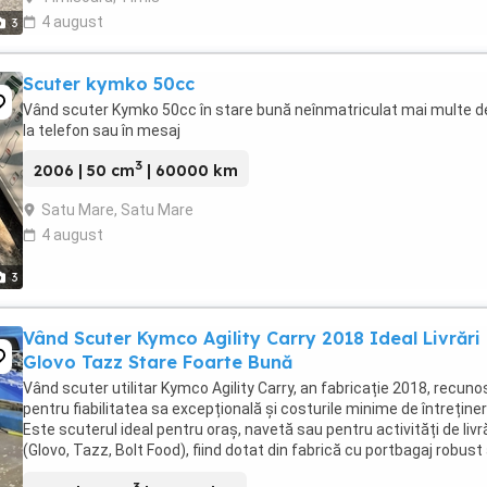
4 august
3
Scuter kymko 50cc
Vând scuter Kymko 50cc în stare bună neînmatriculat mai multe de
la telefon sau în mesaj
3
2006 | 50 cm
| 60000 km
Satu Mare, Satu Mare
4 august
3
Vând Scuter Kymco Agility Carry 2018 Ideal Livrări
Glovo Tazz Stare Foarte Bună
Vând scuter utilitar Kymco Agility Carry, an fabricație 2018, recun
pentru fiabilitatea sa excepțională și costurile minime de întreținer
Este scuterul ideal pentru oraș, navetă sau pentru activități de livră
(Glovo, Tazz, Bolt Food), fiind dotat din fabrică cu portbagaj robust
pe față, ...