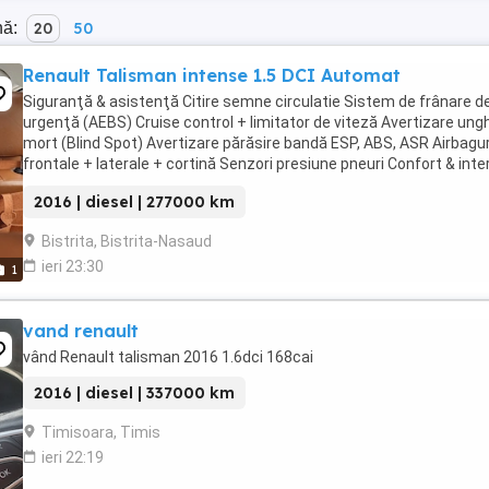
nă:
20
50
Renault Talisman intense 1.5 DCI Automat
Siguranţă & asistenţă Citire semne circulatie Sistem de frânare d
urgenţă (AEBS) Cruise control + limitator de viteză Avertizare ungh
mort (Blind Spot) Avertizare părăsire bandă ESP, ABS, ASR Airbagur
frontale + laterale + cortină Senzori presiune pneuri Confort & inter
Climatizare automată ...
2016 | diesel | 277000 km
Bistrita, Bistrita-Nasaud
ieri 23:30
1
vand renault
vând Renault talisman 2016 1.6dci 168cai
2016 | diesel | 337000 km
Timisoara, Timis
ieri 22:19