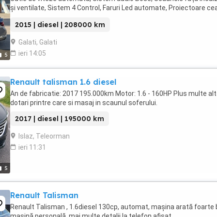
și ventilate, Sistem 4 Control, Faruri Led automate, Proiectoare ce
Head-up display, Bord ...
2015 | diesel | 208000 km
Galati, Galati
ieri 14:05
5
Renault talisman 1.6 diesel
An de fabricatie: 2017 195.000km Motor: 1.6 - 160HP Plus multe al
dotari printre care si masaj in scaunul soferului.
2017 | diesel | 195000 km
Islaz, Teleorman
ieri 11:31
5
Renault Talisman
Renault Talisman , 1.6diesel 130cp, automat, mașina arată foarte 
mașină personală. mai multe detalii la telefon afisat .