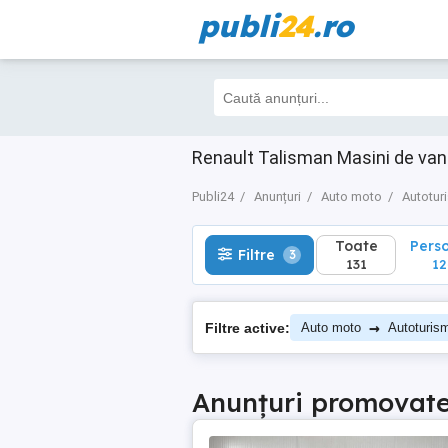
publi
24
.ro
Toate
Perso
Filtre
3
131
124
Renault Talisman Masini de van
Publi24
Anunțuri
Auto moto
Autotur
Toate
Pers
Filtre
3
131
12
→
Filtre active:
Auto moto
Autoturis
Anunțuri promovat