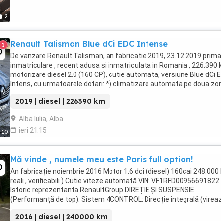
2
Renault Talisman Blue dCi EDC Intense
1
De vanzare Renault Talisman, an fabricatie 2019, 23.12 2019 prima
inmatriculare , recent adusa si inmatriculata in Romania , 226.390 
motorizare diesel 2.0 (160 CP), cutie automata, versiune Blue dCi 
Intens, cu urmatoarele dotari: *) climatizare automata pe doua zo
comenzi pe volan, volan ...
2019 | diesel | 226390 km
Alba Iulia, Alba
ieri 21:15
10
Mă vinde , numele meu este Paris full option!
An fabricație noiembrie 2016 Motor 1.6 dci (diesel) 160cai 248.000
reali , verificabili ) Cutie viteze automată VIN: VF1RFD00956691822
Istoric reprezentanta RenaultGroup DIREȚIE ȘI SUSPENSIE
(Performanță de top): Sistem 4CONTROL: Direcție integrală (virea
toate cele 4 roți pentru stabilitate ...
2016 | diesel | 240000 km