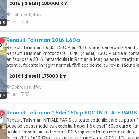
2016 | diesel | 180000 km
Dobroesti, Ilfov
ieri 17:55
5
Renault Talisman 2016 1.6Dci
1
Renault Talisman 1.6 dCi 130 CP, an 2016 stare foarte bună Vând
Renault Talisman, motorizare 1.6 dCi (diesel), 130 CP, cutie automa
an fabricație 2016, înmatriculat în România. Mașina este întreținu
atenție, folosită în regim normal, fără accidente, cu revizii făcute l
timp (filtre, ulei, ...
2016 | diesel | 175000 km
Dobroesti, Ilfov
ieri 17:55
5
Renault Talisman 1.6dci 160cp EDC INITIALE PARIS
6
Renault Talisman INITIALE PARIS cu toate obtiunile care au putut fi
puse pe acest model cu exceptia trapei 1,6 diesel 160cp euro 6 far
adblue Transmisie automata EDC 6 rapoarte Prima inmatriculare
Aprilie 2017 161000km , revizie recenta in Franta 4CONTROL-virea