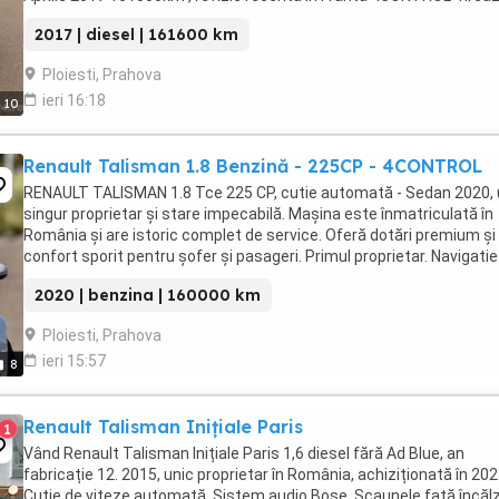
toate rotile Faruri si stopuri LED pure ...
2017 | diesel | 161600 km
Ploiesti, Prahova
ieri 16:18
10
Renault Talisman 1.8 Benzină - 225CP - 4CONTROL
RENAULT TALISMAN 1.8 Tce 225 CP, cutie automată - Sedan 2020,
singur proprietar și stare impecabilă. Mașina este înmatriculată în
România și are istoric complet de service. Oferă dotări premium și
confort sporit pentru șofer și pasageri. Primul proprietar. Navigatie
Mare Color 3D Ro+Eu cu Touchscreen ...
2020 | benzina | 160000 km
Ploiesti, Prahova
ieri 15:57
8
Renault Talisman Inițiale Paris
1
Vând Renault Talisman Inițiale Paris 1,6 diesel fără Ad Blue, an
fabricație 12. 2015, unic proprietar în România, achiziționată în 202
Cutie de viteze automată, Sistem audio Bose, Scaunele față încălz