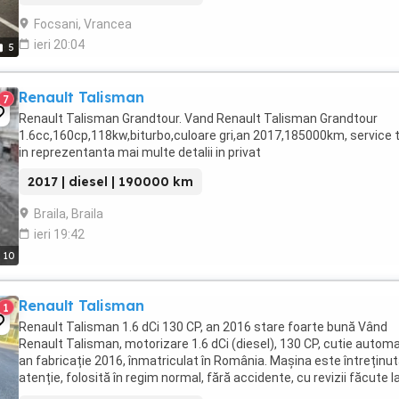
Focsani, Vrancea
ieri 20:04
5
Renault Talisman
7
Renault Talisman Grandtour. Vand Renault Talisman Grandtour
1.6cc,160cp,118kw,biturbo,culoare gri,an 2017,185000km, service t
in reprezentanta mai multe detalii in privat
2017 | diesel | 190000 km
Braila, Braila
ieri 19:42
10
Renault Talisman
1
Renault Talisman 1.6 dCi 130 CP, an 2016 stare foarte bună Vând
Renault Talisman, motorizare 1.6 dCi (diesel), 130 CP, cutie automa
an fabricație 2016, înmatriculat în România. Mașina este întreținu
atenție, folosită în regim normal, fără accidente, cu revizii făcute l
timp (filtre, ulei, ...