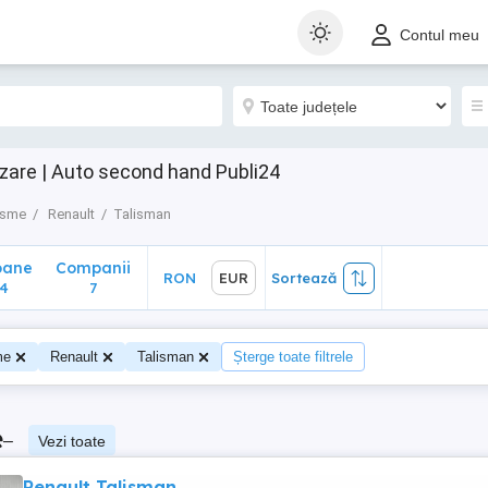
ane
Companii
RON
EUR
Sortează
Contul meu
7
zare | Auto second hand Publi24
isme
Renault
Talisman
oane
Companii
RON
EUR
Sortează
4
7
me
Renault
Talisman
Șterge toate filtrele
e
–
Vezi toate
Renault Talisman