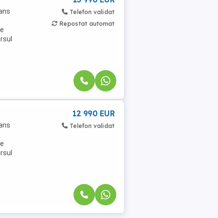
vans
Telefon validat
Repostat automat
ne
ursul
12 990 EUR
vans
Telefon validat
ne
ursul