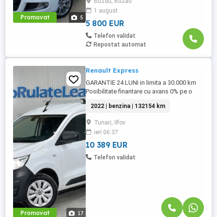
Buzau, Buzau
mp3 Aux USB Card Harta Romania *
1 august
Sistem audio cu 12 difuzoare * Tapiserie
Promovat
5
velur ...
5 800 EUR
Telefon validat
Repostat automat
Renault Express
GARANTIE 24 LUNI in limita a 30.000 km
Posibilitate finantare cu avans 0% pe o
perioada de maxim 6 ani Aprobare
2022 | benzina | 132154 km
garantata credit pentru persoane fizice (cu
venituri obtinute inclusiv in afara tarii),
Tunari, Ilfov
persoane juridice si persoane fizice
ieri 06:37
autorizate Oferta indicativa leasing
persoane juridice - Avans ...
10 389 EUR
Telefon validat
Promovat
17