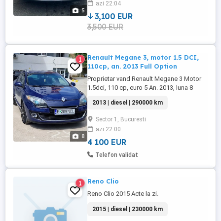
azi 22:04
anvelope in stare foarte buna. Dotari
5
principale: - ...
3,100 EUR
3,500 EUR
Renault Megane 3, motor 1.5 DCI,
1
110cp, an. 2013 Full Option
Proprietar vand Renault Megane 3 Motor
1.5dci, 110 cp, euro 5 An. 2013, luna 8
Cutie manuala 6+1 Geamuri electrice fata -
2013 | diesel | 290000 km
spate Start-Stop Keyless Go Keyless Entry
Senzori parcare fata spate cu afisaj si
Sector 1, Bucuresti
camera marsalier Oglinzi electrice si
azi 22:00
rabatabile automat Lumi xenon automat
8
Lumini de zi pe led Senzori ...
4 100 EUR
Telefon validat
Reno Clio
1
Reno Clio 2015 Acte la zi.
2015 | diesel | 230000 km