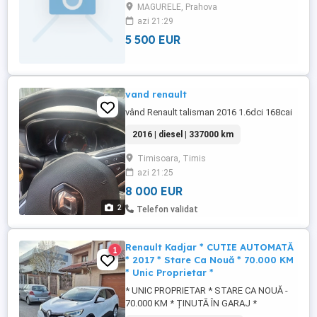
MAGURELE, Prahova
azi 21:29
5 500 EUR
vand renault
vând Renault talisman 2016 1.6dci 168cai
2016 | diesel | 337000 km
Timisoara, Timis
azi 21:25
8 000 EUR
2
Telefon validat
Renault Kadjar * CUTIE AUTOMATĂ
1
* 2017 * Stare Ca Nouă * 70.000 KM
* Unic Proprietar *
* UNIC PROPRIETAR * STARE CA NOUĂ -
70.000 KM * ȚINUTĂ ÎN GARAJ *
CUMPĂRATĂ DE NOUĂ DIN