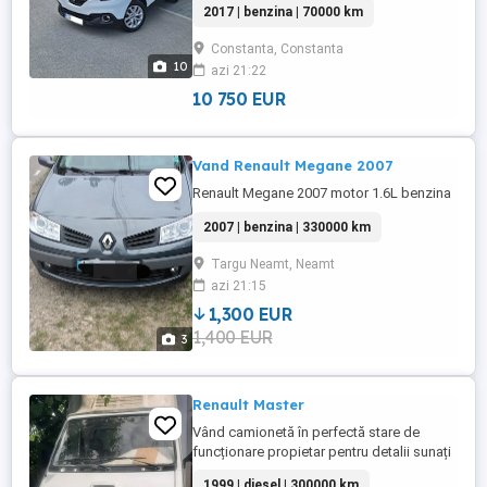
2017 | benzina | 70000 km
REPREZENTANȚA RENAULT CONSTANȚA
* REVIZIILE EFECTUATE LA ZI ÎN
Constanta, Constanta
REPREZENTANȚĂ CU CARTE DE SERVICE
10
azi 21:22
ȘI FACTURI * CUTIE AUTOMATĂ - MOTOR
1.2 BENZINĂ - 130 CP * INTERIOR CURAT
10 750 EUR
DE NEFUMĂTOR * ARE TOATE DOTĂRILE
...
Vand Renault Megane 2007
Renault Megane 2007 motor 1.6L benzina
2007 | benzina | 330000 km
Targu Neamt, Neamt
azi 21:15
1,300 EUR
1,400 EUR
3
Renault Master
Vând camionetă în perfectă stare de
funcționare propietar pentru detalii sunați
073 opt 16 cinci 55 zero
1999 | diesel | 300000 km