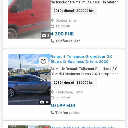
de functionare mai multe detalii la telefon
2010 | diesel | 300000 km
Oradea, Bihor
azi 22:48
4 200 EUR
2
Telefon validat
Renault Talisman Grandtour 2.0
Blue dCi Business Intens 2020
Se vinde Renault Talisman Grandtour 2.0
Blue dCi Business Intens 2020, proprietar
persoana fizica, taxe și întreținere la zi,
2019 | diesel | 325000 km
vehicul liber de sarcini, in stare foarte
buna de functionare! Data producției: 12
Timisoara, Timis
2019 Prima înmatriculare 01 2020 FR
azi 22:29
Putere: 160 CP - Km: 325xxx în creștere, se
10
circulă ...
10 599 EUR
Telefon validat