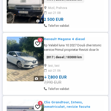
Mizil, Prahova
azi 21:08
2 500 EUR
5
Telefon validat
Renault Megane 4 diesel
9
Itp Valabil luna 10 2027 Două chei Istoric
service Primul proprietar Revizii doar în
reprezentanta Camera marșalier Fara
2017 | diesel | 183000 km
adblue Serie șasiu VF1RFB00959052018
Iasi, Iasi
azi 21:06
7,800 EUR
10
7,990 EUR
Telefon validat
Clio Grandtour, Intens,
5
inmatriculat, revizie facuta