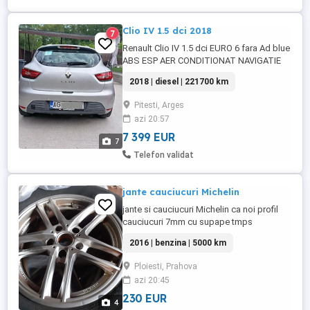
Clio IV 1.5 dci 2018
7
Renault Clio IV 1.5 dci EURO 6 fara Ad blue
ABS ESP AER CONDITIONAT NAVIGATIE
Intrare USB AUX Computer bord 10 Airbag
2018 | diesel | 221700 km
Oglinzi electrice încălzite Proiectoare
ceata Volan piele+comenzi Pilot
Pitesti, Arges
automat+limitator viteza Sistem start stop
azi 20:57
Geamuri electrice fata Senzori parcare
spate Senzori presiune ...
7 399 EUR
7
Telefon validat
jante cauciucuri Michelin
jante si cauciucuri Michelin ca noi profil
cauciucuri 7mm cu supape tmps
2016 | benzina | 5000 km
Ploiesti, Prahova
azi 20:45
230 EUR
4