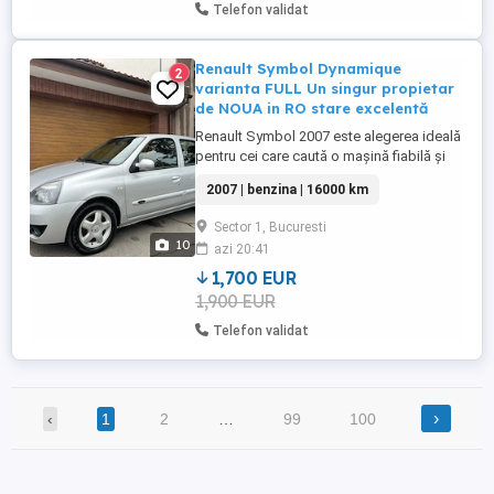
Telefon validat
Renault Symbol Dynamique
2
varianta FULL Un singur propietar
de NOUA in RO stare excelentă
Renault Symbol 2007 este alegerea ideală
pentru cei care caută o mașină fiabilă și
economică. Motorizarea de 1.4 benzină
2007 | benzina | 16000 km
este recunoscută pentru durabilitate și
costurile reduse de întreținere, iar acest
Sector 1, Bucuresti
exemplar se află într-o stare excelentă,
10
azi 20:41
fiind îngrijit obsesiv și pregătit pentru
utilizare imediată. Autoturism ...
1,700 EUR
1,900 EUR
Telefon validat
›
‹
1
2
…
99
100