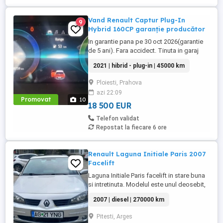
Vand Renault Captur Plug-In
9
Hybrid 160CP garanție producător
In garantie pana pe 30 oct 2026(garantie
de 5 ani). Fara accidect. Tinuta in garaj
(arata ca noua, nu are zgarieturi). Folosita
2021 | hibrid - plug-in | 45000 km
doar la naveta(30km zilnic). Nu are urme
de uzura, placutele si discurile nu sunt
Ploiesti, Prahova
deloc uzate datarita sistemului de franare
azi 22:09
regenerativa. Masina are foarte multe
Promovat
10
dotari suplimentare ...
18 500 EUR
Telefon validat
Repostat la fiecare 6 ore
Renault Laguna Initiale Paris 2007
Facelift
Laguna Initiale Paris facelift in stare buna
si intretinuta. Modelul este unul deosebit,
peste variantele full de la momentul
2007 | diesel | 270000 km
respectiv. Motorul este 2.0 diesel -150cp.
Anul de fabricatie este 2007. Masina vine
Pitesti, Arges
cu 2 perechi de jante de aluminiu cu