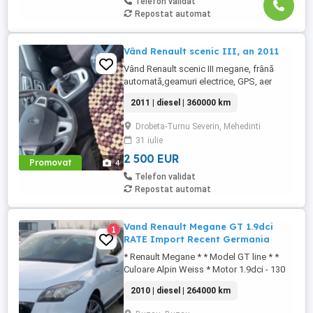
Telefon validat
Repostat automat
Vând Renault scenic III, an 2011
Vând Renault scenic III megane, frână
automată,geamuri electrice, GPS, aer
condiționat, pornire de la buton, arată și
2011 | diesel | 360000 km
funcționează foarte bine. Pentru mai multe
detalii puteți suna la numărul de telefon .
Drobeta-Turnu Severin, Mehedinti
Se vinde și cu cauciucuri de iarnă.
31 iulie
2 500 EUR
Promovat
4
Telefon validat
Repostat automat
Vand Renault Megane GT 1.9dci
1
RATE Import Recent Germania
* Renault Megane * * Model GT line * *
Culoare Alpin Weiss * Motor 1.9dci - 130
cp * * EURO5 * * Cutie viteze manuala 6+1
2010 | diesel | 264000 km
viteze * Cornering lights * Daylight *
Sistem audio Navigatie Color Renault cd