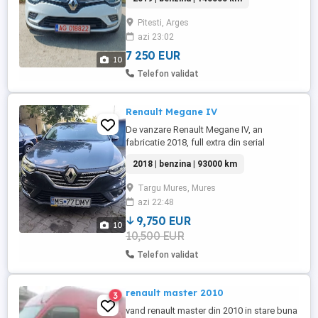
carte service la zii toate schimburile
făcute nu mai in reprezentanta Renault
Pitesti, Arges
schimbat distributie+ ulei+filtre in
azi 23:02
reprezntanta Renault. An fabricatie 2019
Motor 0.9 turbo benzina Cp ...
7 250 EUR
10
Telefon validat
Renault Megane IV
De vanzare Renault Megane IV, an
fabricatie 2018, full extra din serial
respectiva in stare exceptionala, bine
2018 | benzina | 93000 km
intretinut, un singur proprietar. Revízii la zi,
cu set anvelope all szezon noi. Kilometrii
Targu Mures, Mures
reali.
azi 22:48
9,750 EUR
10
10,500 EUR
Telefon validat
renault master 2010
3
vand renault master din 2010 in stare buna