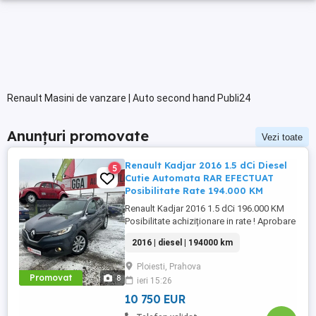
Renault Masini de vanzare | Auto second hand Publi24
Anunțuri promovate
Vezi toate
Renault Kadjar 2016 1.5 dCi Diesel
5
Cutie Automata RAR EFECTUAT
Posibilitate Rate 194.000 KM
Renault Kadjar 2016 1.5 dCi 196.000 KM
Posibilitate achiziționare in rate ! Aprobare
rapida! Toate autoturismele sunt testate si
2016 | diesel | 194000 km
verificate ! Fara elemente revopsite sau
alte interventii Motorizare: 1.5 Diesel EURO
Ploiesti, Prahova
6 Ediție Intens Cutie Automată Senzori
Promovat
8
ieri 15:26
Parcare Navigatie 3D Faruri LED An
fabricație: ...
10 750 EUR