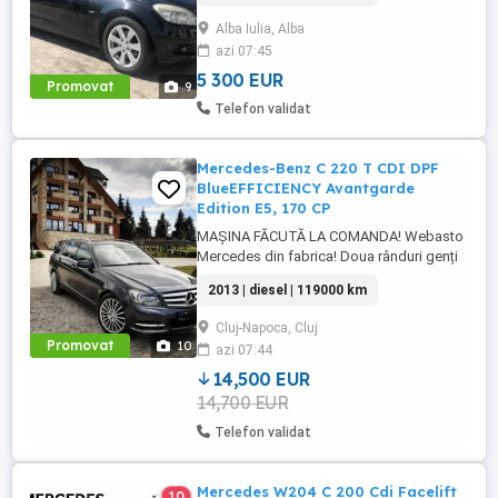
APS: Sistem de navigație integrat
Alba Iulia, Alba
ultramodern cu ghidare dinamică a rutei.
azi 07:45
Transmisie manuala 6 trepte. Climatizare
automată Thermotronic: ...
5 300 EUR
Promovat
9
Telefon validat
Mercedes-Benz C 220 T CDI DPF
BlueEFFICIENCY Avantgarde
Edition E5, 170 CP
MAȘINA FĂCUTĂ LA COMANDA! Webasto
Mercedes din fabrica! Doua rânduri genți
echipate. Echipament special: Faruri bi-
2013 | diesel | 119000 km
xenon cu distribuție adaptivă a luminii
(Intelligent Light System), sistem de
Cluj-Napoca, Cluj
asistență la conducere: Asistent adaptiv
Promovat
10
azi 07:44
pentru faza lungă, stingător, covorașe din
velur, rezervor de combustibil: ...
14,500 EUR
14,700 EUR
Telefon validat
Mercedes W204 C 200 Cdi Facelift
10