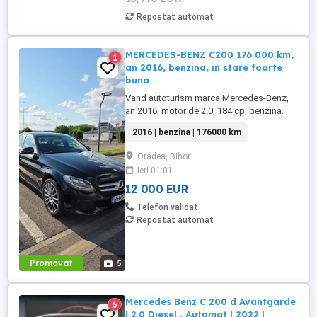
Repostat automat
MERCEDES-BENZ C200 176 000 km,
1
an 2016, benzina, in stare foarte
buna
Vand autoturism marca Mercedes-Benz,
an 2016, motor de 2.0, 184 cp, benzina.
Stare tehnică și estetică bună, kilometri
2016 | benzina | 176000 km
reali ( 176000). O singură cheie. Tractiune
spate. Masina beneficiază de 2 seturi de
Oradea, Bihor
anvelope (vară iarnă), în condiții foarte
ieri 01:01
bune, relativ puțin uzate. Schimburile de
ulei și întreținerea ...
12 000 EUR
Telefon validat
Repostat automat
Promovat
5
Mercedes Benz C 200 d Avantgarde
6
| 2.0 Diesel , Automat | 2022 |