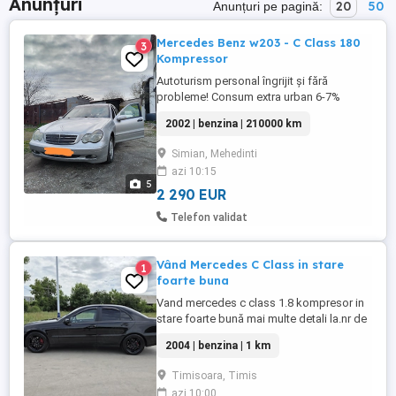
Anunțuri
20
50
Anunțuri pe pagină:
Mercedes Benz w203 - C Class 180
3
Kompressor
Autoturism personal îngrijit și fără
probleme! Consum extra urban 6-7%
Consum urban 9-10% Atentie va rog : Rog
2002 | benzina | 210000 km
si ofer seriozitate! Model Classic - 145 cp
(cel mai fiabil motor) Culoare Argintiu
Simian, Mehedinti
metalizat Culoare interior Blue Navy
azi 10:15
Închidere centralizata Deschidere
5
portbagaj din telecomanda Geamuri ...
2 290 EUR
Telefon validat
Vând Mercedes C Class in stare
1
foarte buna
Vand mercedes c class 1.8 kompresor in
stare foarte bună mai multe detali la.nr de
tel
2004 | benzina | 1 km
Timisoara, Timis
azi 10:00