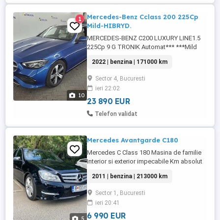
Mercedes-Benz Cclass 200 225Cp
1
Mild-HIBRYD.
MERCEDES-BENZ C200 LUXURY LINE1.5
225Cp 9 G TRONIK Automat*** ***Mild
HIBRYD*** ***IMPORT GERMANIA***
2022 | benzina | 171000 km
***Fabricatie 2022 =NAVIGATIE MARE
TOUCHSCREEN FULL EUR+RO
Sector 4, Bucuresti
=MULTIMEDIA USB BLUETOOTH
ieri 22:02
TELEFON CARPLAY =SISTEM AUDIO
10
PREMIUM =VOLAN SPORT
23 890 EUR
MULTIFUNCTIONAL TOUCH, PIELE,
Telefon validat
REGLABIL CU PADELE ***LUMINI ...
Mercedes Avantgarde C180
Mercedes C Class 180 Masina de familie
Interior si exterior impecabile Km absolut
reali (verificabili) Revizie la zi Proprietar in
2011 | benzina | 213000 km
acte cu impozit achitat Navigație Interior
piele partial ( fără urme de uzura- inclusiv
Sector 1, Bucuresti
scaun sofer ) Volan piele ( fără urme de
ieri 20:41
uzura) Model Avantgarde
6 990 EUR
5