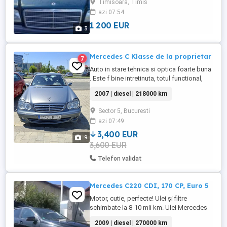
Timisoara, Timis
azi 07:54
1 200 EUR
3
Mercedes C Klasse de la proprietar
7
Auto in stare tehnica si optica foarte buna
. Este f bine intretinuta, totul functional,
interior piele fara nici o urma de uzura
2007 | diesel | 218000 km
,cutie automata,istoric service etc. Pentru
detalii ,rog sunati.
Sector 5, Bucuresti
azi 07:49
3,400 EUR
9
3,600 EUR
Telefon validat
Mercedes C220 CDI, 170 CP, Euro 5
Motor, cutie, perfecte! Ulei și filtre
schimbate la 8-10 mii km. Ulei Mercedes
15 W - 30. Echipamente si caracteristici
2009 | diesel | 270000 km
speciale: Sistem de navigație COMAND