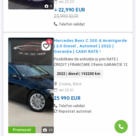
ieri 23:23
Cutie automată 9G-Tronic Trapa
5
panoramică Sistem audio Burmester
22,990 EUR
Încălzire ...
23,990 EUR
Telefon validat
Mercedes Benz C 200 d Avantgarde
6
| 2.0 Diesel , Automat | 2022 |
Garanție | CASH RATE !
Posibilitate de achiziție și prin RATE |
CREDIT | FINANȚARE Oferim GARANȚIE 12
luni sau 10.000 km Mercedes-Benz C 200d
2022 | diesel | 192200 km
9G-Tronic Avantgarde Motor - 2.0 diesel ,
Mild-hybrid 163 CP, Euro6 + motor electric
Oradea, Bihor
15 kW hibrid Cutie viteze - ...
ieri 22:51
25 990 EUR
Telefon validat
Repostat automat
Promovat
19