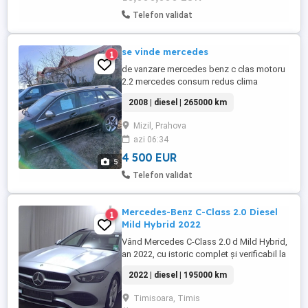
Telefon validat
se vinde mercedes
1
de vanzare mercedes benz c clas motoru
2.2 mercedes consum redus clima
functionala fata spate incalzire scaune
2008 | diesel | 265000 km
comenzi volan parbriz incalzit senzori
parcare navigatie care iese din bord
Mizil, Prahova
azi 06:34
4 500 EUR
5
Telefon validat
Mercedes-Benz C-Class 2.0 Diesel
1
Mild Hybrid 2022
Vând Mercedes C-Class 2.0 d Mild Hybrid,
an 2022, cu istoric complet și verificabil la
reprezentanța Mercedes. Mașină
2022 | diesel | 195000 km
întreținută exemplar, folosită
preponderent extraurban. Dotări
Timisoara, Timis
importante: Motor 2.0 Diesel Mild Hybrid