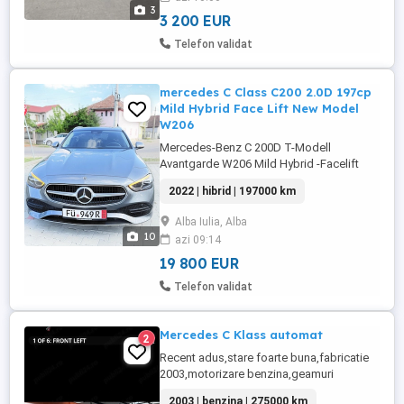
3
3 200 EUR
Telefon validat
mercedes C Class C200 2.0D 197cp
Mild Hybrid Face Lift New Model
W206
Mercedes-Benz C 200D T-Modell
Avantgarde W206 Mild Hybrid -Facelift
(ultimul model) -Model 2022 Motor 2.0
2022 | hibrid | 197000 km
Diesel + Mild-Hybrid 163+34=197cp -
Sistem electric 48V EQ Boost 34cp -
Alba Iulia, Alba
Fabricație 14.03.2022 -Km 197000 reali tuv
10
azi 09:14
valabil Optiuni *Widescreen mare * Cutie
automată 9G-TRONIC (9 trepte) * Faruri ...
19 800 EUR
Telefon validat
Mercedes C Klass automat
2
Recent adus,stare foarte buna,fabricatie
2003,motorizare benzina,geamuri
electrice,AC,cutie viteza automata.
2003 | benzina | 275000 km