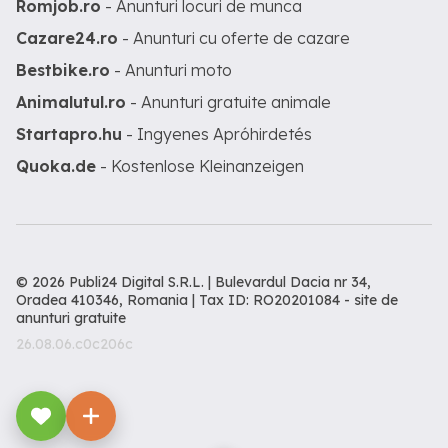
Romjob.ro
- Anunturi locuri de munca
Cazare24.ro
- Anunturi cu oferte de cazare
Bestbike.ro
- Anunturi moto
Animalutul.ro
- Anunturi gratuite animale
Startapro.hu
- Ingyenes Apróhirdetés
Quoka.de
- Kostenlose Kleinanzeigen
© 2026 Publi24 Digital S.R.L. | Bulevardul Dacia nr 34,
Oradea 410346, Romania | Tax ID: RO20201084 -
site de
anunturi gratuite
26.08.06.c0c206c