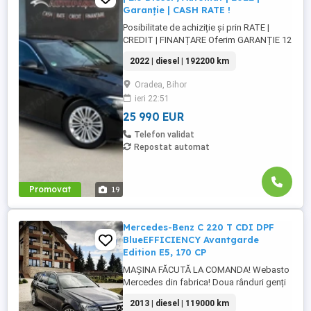
Garanție | CASH RATE !
Posibilitate de achiziție și prin RATE |
CREDIT | FINANȚARE Oferim GARANȚIE 12
luni sau 10.000 km Mercedes-Benz C 200d
2022 | diesel | 192200 km
9G-Tronic Avantgarde Motor - 2.0 diesel ,
Mild-hybrid 163 CP, Euro6 + motor electric
Oradea, Bihor
15 kW hibrid Cutie viteze - ...
ieri 22:51
25 990 EUR
Telefon validat
Repostat automat
Promovat
19
Mercedes-Benz C 220 T CDI DPF
BlueEFFICIENCY Avantgarde
Edition E5, 170 CP
MAȘINA FĂCUTĂ LA COMANDA! Webasto
Mercedes din fabrica! Doua rânduri genți
echipate. Echipament special: Faruri bi-
2013 | diesel | 119000 km
xenon cu distribuție adaptivă a luminii