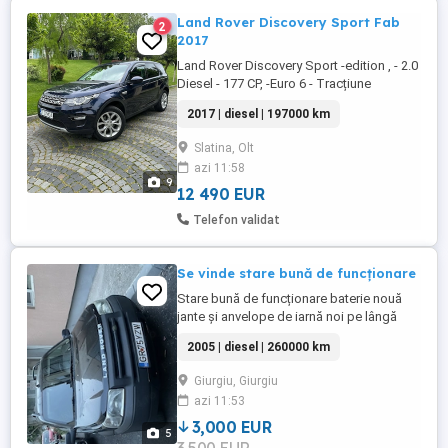
Land Rover Discovery Sport Fab
2
2017
Land Rover Discovery Sport -edition , - 2.0
Diesel - 177 CP, -Euro 6 - Tracțiune
integrală 4x - Cutie automată. 8+1 - Km
2017 | diesel | 197000 km
197000 - Scaune din piele, full electrice(se
reglează electric -Cutie automată cu
Slatina, Olt
moduri de condus Terrain Response -
azi 11:58
Tracțiune integrală 4x4 -Navigație mare,
9
touchscreen -Senzori ...
12 490 EUR
Telefon validat
Se vinde stare bună de funcționare
Stare bună de funcționare baterie nouă
jante și anvelope de iarnă noi pe lângă
cele de vară după mașină tracțiune
2005 | diesel | 260000 km
integrală.
Giurgiu, Giurgiu
azi 11:53
3,000 EUR
5