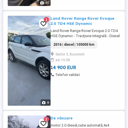
10
Land Rover Range Rover Evoque
1
2.0 TD4 HSE Dynamic
Land Rover Range Rover Evoque 2.0 TD4
HSE Dynamic - Tracțiune integrală - Diesel
- Automatic - 150 hp - 105.000 km ****TVA
2016 | diesel | 105000 km
deductible RCA valabil Garantie 10.000km
ITP valabil 2028 Certificare kilometri -
Sector 3, Bucuresti
Acceptam si recomandam orice fel de
azi 16:08
verificare in service autorizat - Vehicul aflat
într-o ...
14 900 EUR
Telefon validat
8
De vânzare
2
motor 2.0 diesel,cutie automată,4x4