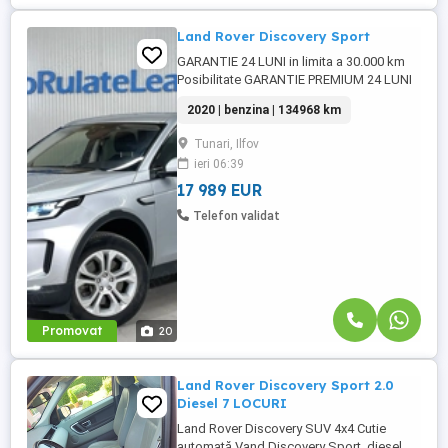
Land Rover Discovery Sport
GARANTIE 24 LUNI in limita a 30.000 km
Posibilitate GARANTIE PREMIUM 24 LUNI
in limita a 50.000 km Posibilitate finantare
2020 | benzina | 134968 km
cu avans 0% pe o perioada de maxim 6 ani
Aprobare garantata credit pentru
Tunari, Ilfov
persoane fizice (cu venituri obtinute
ieri 06:39
inclusiv in afara tarii), persoane juridice si
persoane fizice ...
17 989 EUR
Telefon validat
Promovat
20
Land Rover Discovery Sport 2.0
Diesel 7 LOCURI
Land Rover Discovery SUV 4x4 Cutie
automată Vand Discovery Sport, diesel