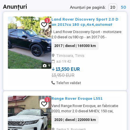
Anunțuri
20
50
Anunțuri pe pagină:
Land Rover Discovery Sport 2.0 D
1
an 2017cu 180 cp,4x4,automat
- Land Rover Discovery Sport - motorizare
2.0 diesel cu180 cp - an 2017 05 -
proprietar acte la zi - toate schimburile
2017 | diesel | 169300 km
facute - euro 6 cu addblue - navigatie
mare originala - padele la volan - cutie
Timisoara, Timis
automata - incalzire scaune,banchete si
azi 19:42
volan - bixenon cu cornering - bluethooth
9
telefon si muzica - ...
13,550 EUR
13,950 EUR
Telefon validat
Range Rover Evoque L551
1
Vand Range Rover Evoque, an fabricatie
2020, motor 2.0 diesel MHEV, 150 cai,
220.000 km absolut reali. Dotari: Volan
2020 | diesel | 220000 km
piele+ incalzire Parbriz incalzit Scaune
fata incalzite Bancheta spate incalzita
Sector 5, Bucuresti