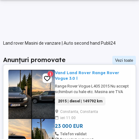
Land rover Masini de vanzare | Auto second hand Publi24
Anunțuri promovate
Vezi toate
Vand Land Rover Range Rover
1
Vogue 3.0 l
Range Rover Vogue L405 2015 Nu accept
schimburi cu hale etc. Masina are TVA
100% deductibil Toate reviziile efectuate
2015 | diesel | 149792 km
la Exclusiv Auto Constanta Se ofera si set
4 anvelope de iarna Masina se afla in
Constanta, Constanta
Constanta KM : 149.792 Serie Sasiu :
ieri 11:00
SALGA2KF7FA228601 Dotări pe care le
văd cu certitudine: Exterior * ...
23 000 EUR
Telefon validat