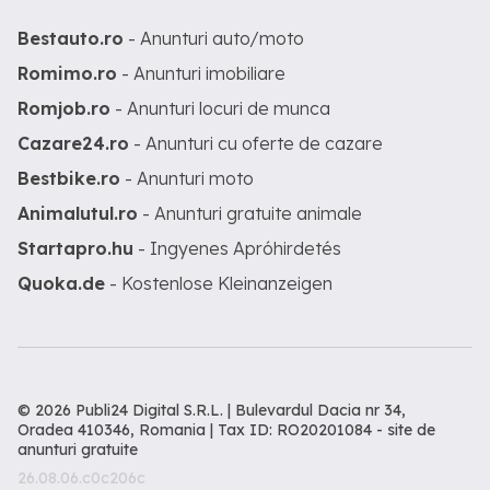
Bestauto.ro
- Anunturi auto/moto
Romimo.ro
- Anunturi imobiliare
Romjob.ro
- Anunturi locuri de munca
Cazare24.ro
- Anunturi cu oferte de cazare
Bestbike.ro
- Anunturi moto
Animalutul.ro
- Anunturi gratuite animale
Startapro.hu
- Ingyenes Apróhirdetés
Quoka.de
- Kostenlose Kleinanzeigen
© 2026 Publi24 Digital S.R.L. | Bulevardul Dacia nr 34,
Oradea 410346, Romania | Tax ID: RO20201084 -
site de
anunturi gratuite
26.08.06.c0c206c