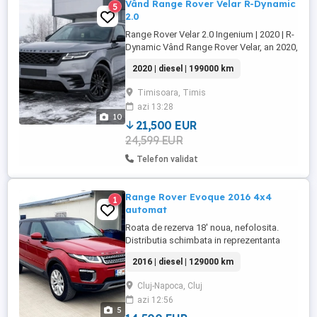
Vând Range Rover Velar R-Dynamic
5
2.0
Range Rover Velar 2.0 Ingenium | 2020 | R-
Dynamic Vând Range Rover Velar, an 2020,
motorizare 2.0 Ingenium, echipare R-
2020 | diesel | 199000 km
Dynamic. Mașina a parcurs 198.000 km,
majoritatea în regim extraurban, și a fost
Timisoara, Timis
întreținută constant, cu revizii făcute la
azi 13:28
timp. Velarul oferă un nivel ridicat de
10
confort, ținută ...
21,500 EUR
24,599 EUR
Telefon validat
Range Rover Evoque 2016 4x4
1
automat
Roata de rezerva 18' noua, nefolosita.
Distributia schimbata in reprezentanta
Land Rover Cluj ( detin factura, 15.000 de
2016 | diesel | 129000 km
lei) Al doilea proprietar (am achizitionat-o
in urma cu 4 ani de la primul proprietar
Cluj-Napoca, Cluj
care a cumparat-o de noua din
azi 12:56
reprezentanta din Romania) Istoric service
5
in reprezentanta 129.000 ...