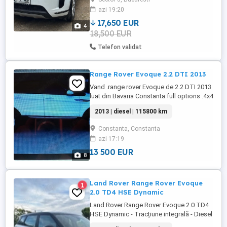
Dublu climatronic Cutie ZF 9 rapoarte Lane
azi 19:20
assist Portbagaj electric Oglinzi electrice
pliabile Recunoastere ...
17,650 EUR
4
18,500 EUR
Telefon validat
Range Rover Evoque 2.2 DTI 2013
Vand .range rover Evoque de 2.2 DTI 2013
luat din Bavaria Constanta full options .4x4
.Panorama .manuala 6+1 .condusa de
2013 | diesel | 115800 km
femeie .115800 Km REALI .Buna tot pentru
o femeie si nefumatoare.detalii
Constanta, Constanta
0770x195x352
azi 17:19
13 500 EUR
8
Land Rover Range Rover Evoque
1
2.0 TD4 HSE Dynamic
Land Rover Range Rover Evoque 2.0 TD4
HSE Dynamic - Tracțiune integrală - Diesel
- Automatic - 150 hp - 104.000 km ****TVA