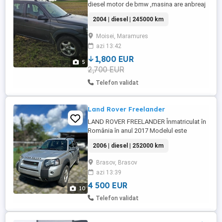
diesel motor de bmw ,masina are anbreaj
nou,bascule cu busi si pivoti noi, se afla in
2004 | diesel | 245000 km
Moisei Maramures in garaj. Nu este
inscrisa in Romania iar numere rosii au
Moisei, Maramures
fost scoase de 3 ori.
azi 13:42
1,800 EUR
5
2,700 EUR
Telefon validat
Land Rover Freelander
LAND ROVER FREELANDER Înmatriculat în
România în anul 2017 Modelul este
recunoscut pentru fiabilitatea sa și pentru
2006 | diesel | 252000 km
confortul oferit atât șoferului, cât și
pasagerilor. Primă înmatriculare: Ianuarie
Brasov, Brasov
2006 Culoare: gri 5 uși ABS (sistem
azi 13:39
antiblocare frâne) Tracțiune integrală
Distribuție electronică Oglinzi ...
4 500 EUR
10
Telefon validat