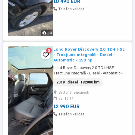
spațiul și tehnologia modernă. ...
10 490 EUR
Telefon validat
10
Land Rover Discovery 2.0 TD4 HSE
5
- Tracțiune integrală - Diesel -
Automatic - 150 hp
Land Rover Discovery 2.0 TD4 HSE -
Tracțiune integrală - Diesel - Automatic -
150 hp - 182.000 km Acest SUV din 2019
2019 | diesel | 182000 km
este importat și oferă confort, siguranță și
tehnologie modernă. Vehiculul dispune de
Sector 3, Bucuresti
dotări premium și este potrivit pentru
azi 16:11
familii sau cei care caută spațiu și
versatilitate. Mașina ...
12 990 EUR
Telefon validat