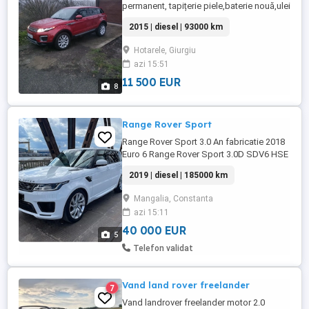
permanent, tapițerie piele,baterie nouă,ulei
cutie , grup,haldex ,plăcuțe frână față și
2015 | diesel | 93000 km
spate , ulei motor schimbate de curând .
Mașina este în stare bună de funcționare.
Hotarele, Giurgiu
Mașină ținută în garaj ,
azi 15:51
11 500 EUR
8
Range Rover Sport
Range Rover Sport 3.0 An fabricatie 2018
Euro 6 Range Rover Sport 3.0D SDV6 HSE
Dynamic Suspensie pneumatică Terrain
2019 | diesel | 185000 km
Response (Confort Iarbă Zăpadă Noroi
Nisip) Faruri Pixel Full LED Scaune față
Mangalia, Constanta
electrice cu memorie Scaune față + spate
azi 15:11
încălzite Volan din piele electric cu padele
...
40 000 EUR
5
Telefon validat
Vand land rover freelander
7
Vand landrover freelander motor 2.0