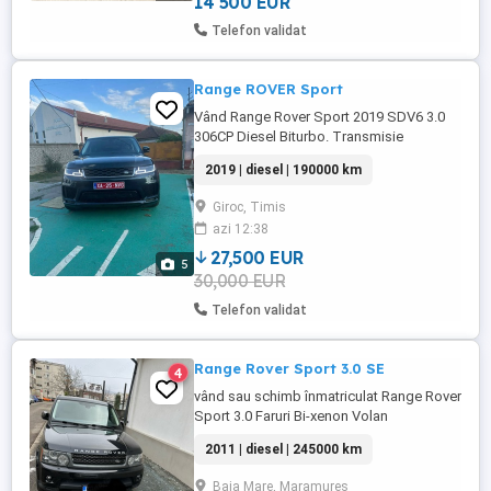
14 500 EUR
Telefon validat
Range ROVER Sport
Vând Range Rover Sport 2019 SDV6 3.0
306CP Diesel Biturbo. Transmisie
Automata 4x4 Suspensie Reglabila
2019 | diesel | 190000 km
PNEUMATICA - 5 Moduri OffRoad 4x4 mic
mare Asistenta la coborarea in panta
Giroc, Timis
Faruri Full matrix Adaptive Asistenta faza
azi 12:38
lunga Lane Keep Assist - asistenta la
depasirea benzii de rulare Lumini ...
27,500 EUR
5
30,000 EUR
Telefon validat
Range Rover Sport 3.0 SE
4
vând sau schimb înmatriculat Range Rover
Sport 3.0 Faruri Bi-xenon Volan
multifunctional Navigatie Climatizare
2011 | diesel | 245000 km
Automata 2 zone Sonorizare Harman
Kardon Cutie viteze automata Norma
Baia Mare, Maramures