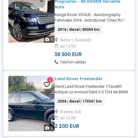
Proprietar - 80.000KM Variante
Auto
Range Rover VOGUE - Autobiography
Fabricație 2016 - Achiziționat Țiriac Ro !
Culoare Deosebită : BlueMetaliK Primul
2016 | diesel | 80000 km
Proprietar - Pret De Nouă : 170.000 !!! A T E
N Ț I E !!!! 80.000 KM REALII !!! Seria Șasiu :
5
Sector 1, Bucuresti
S A L G A 2 K F 8 G A 2 7 5 5 9 0 !!!
azi 12:04
EXEMPLAR UNIC PENTRU PRETENȚIOȘI !!!
Model : ...
38 500 EUR
Telefon validat
Land Rover Freelander
1
Vand Land Rover Freelander 1 Facelift
echipat cu motorul fiabil 2.0 TD4 de BMW
( 112 CP ) - motor cunoscut pentru
2004 | diesel | 174541 km
rezistenta si consum decent caroserie
coupe an 2004 km 174541 tracțiune
Craiova, Dolj
integrală 4x4 permanent în prezent mașina
azi 12:00
nu are cardanul pe ea kit ambreiaj nou
Dotări: Geamuri electrice Oglinzi ...
2 200 EUR
5