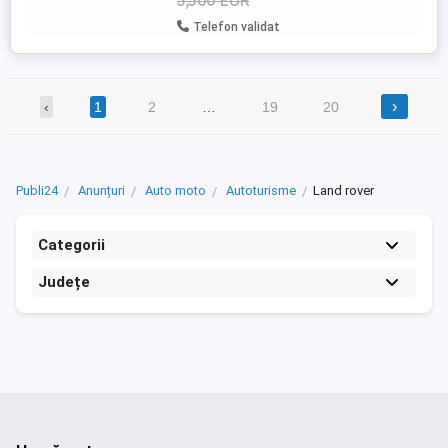
3,500 EUR
Telefon validat
›
‹
1
2
…
19
20
Publi24
Anunțuri
Auto moto
Autoturisme
Land rover
Categorii
Județe