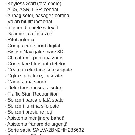
- Keyless Start (fără cheie)
- ABS, ASR, ESP, central
- Airbag sofer, pasager, cortina
- Volan multifuncțional
- Interior din piele și textil
- Scaune fata încălzite
- Pilot automat
- Computer de bord digital
- Sistem Navigație mare 3D
- Climatronic pe doua zone
- Conectare bluetooth telefon
- Geamuri electrice fata si spate
- Oglinzi electrice, încălzite
- Cameră marșarier
- Detectare oboseala sofer
- Traffic Sign Recognition
- Senzori parcare față spate
- Senzori lumina și ploaie
- Senzori presiune roți
- Asistenta menținere bandă
- Asistenta frânare de urgență
- Serie sasiu SALVA2BN2HH236632