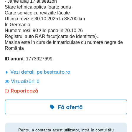
- Jante aliaj 17 allseazon
Stare tehnica optica foarte buna
Carte service cu reviziile făcute
Ultima revizie 30.10.2025 la 88700 km
In Germania
Numere roșii 90 zile pana in 20.10.26
Registrul auto RAR facut(carte de identitate).
Masina este in curs de înmatriculare cu numere negre de
România
ID anunț
: 1773927699
Vezi detalii pe bestauto.ro
Vizualizări:
0
Raportează
Fă ofertă
Pentru a contacta acest utilizator, intră în contul tău