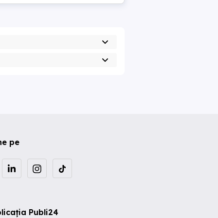
ne pe
licația Publi24