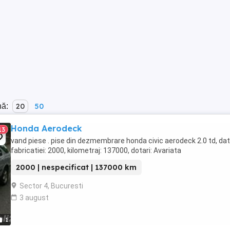
nă:
20
50
Honda Aerodeck
13
vand piese . pise din dezmembrare honda civic aerodeck 2.0 td, da
fabricatiei: 2000, kilometraj: 137000, dotari: Avariata
2000 | nespecificat | 137000 km
Sector 4, Bucuresti
3 august
1