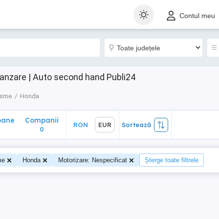
ane
Companii
RON
EUR
Sortează
Contul meu
0
anzare | Auto second hand Publi24
isme
Honda
oane
Companii
RON
EUR
Sortează
0
me
Honda
Motorizare: Nespecificat
Șterge toate filtrele