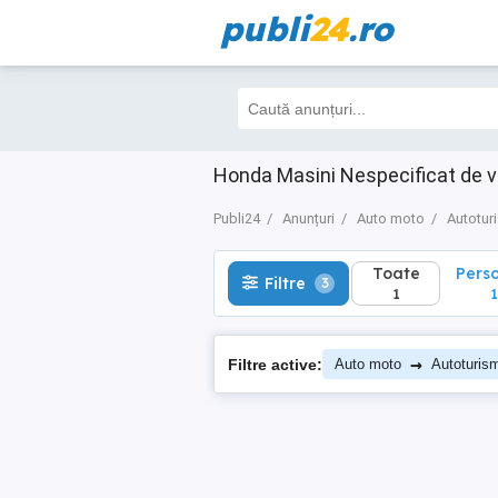
publi
24
.ro
Toate
Perso
Filtre
3
1
1
Honda Masini Nespecificat de v
Publi24
Anunțuri
Auto moto
Autotur
Toate
Pers
Filtre
3
1
1
→
Filtre active:
Auto moto
Autoturis