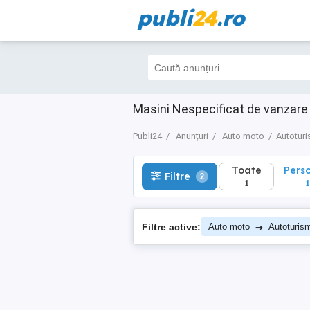
publi
24
.ro
Toate
Perso
Filtre
2
1
1
Masini Nespecificat de vanzare
Publi24
Anunțuri
Auto moto
Autotur
Toate
Pers
Filtre
2
1
1
→
Filtre active:
Auto moto
Autoturis