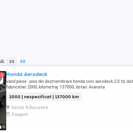
nă:
20
50
Honda Aerodeck
13
vand piese . pise din dezmembrare honda civic aerodeck 2.0 td, da
fabricatiei: 2000, kilometraj: 137000, dotari: Avariata
2000 | nespecificat | 137000 km
Sector 4, Bucuresti
3 august
1