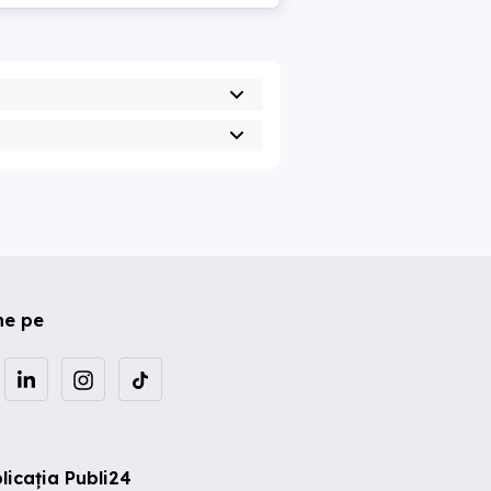
ne pe
licația Publi24