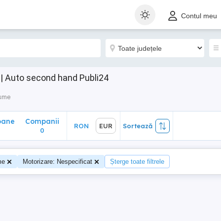
ane
Companii
RON
EUR
Sortează
Contul meu
0
 | Auto second hand Publi24
isme
oane
Companii
RON
EUR
Sortează
0
me
Motorizare: Nespecificat
Șterge toate filtrele