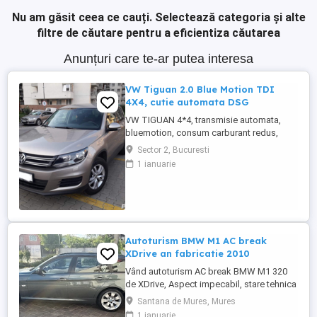
Nu am găsit ceea ce cauți.
Selectează categoria și alte
filtre de căutare pentru a eficientiza căutarea
Anunțuri care te-ar putea interesa
VW Tiguan 2.0 Blue Motion TDI
4X4, cutie automata DSG
VW TIGUAN 4*4, transmisie automata,
bluemotion, consum carburant redus,
multiple optiuni, tinuta in garaj, vopsea
Sector 2, Bucuresti
originala, proprietar, anvelope noi
1 ianuarie
allseasons,distributie noua, ITP, revizie la
zi, masina nefumator, achizitionata din
reprezentanta Berlin, pret usor negociabil
Autoturism BMW M1 AC break
XDrive an fabricatie 2010
Vând autoturism AC break BMW M1 320
de XDrive, Aspect impecabil, stare tehnica
foarte buna, înmatriculat.
Santana de Mures, Mures
1 ianuarie