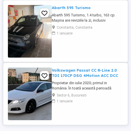
...
Abarth 595 Turismo
Abarth 595 Turismo, 1.4 turbo, 163 cp.
Mașina are reviziile la zi, inclusiv
distribuția schimbată la 120000 km. Are
Constanta, Constanta
climă, piele la interior, asistență parcare,
1 ianuarie
etc.
Volkswagen Passat CC R-Line 2.0
TDI 170CP DSG 4Motion ACC DCC
Proprietar din iulie 2020; primul in
România. În toată această perioadă
mașina a fost întreținută la timp, folosind
Sector 6, Bucuresti
exclusiv piese originale OEM sau
1 ianuarie
aftermarket premium de cea mai bună
calitate. Nu s-au folosit piese SH. Mașina
se prezintă foarte bine din punct de
vedere tehnic și estetic, având urme ...