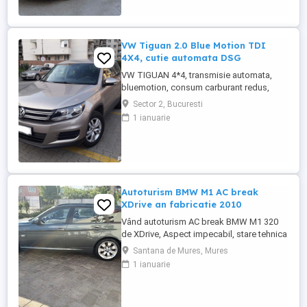
se prezintă foarte bine din punct de
vedere tehnic și estetic, având urme ...
VW Tiguan 2.0 Blue Motion TDI
4X4, cutie automata DSG
VW TIGUAN 4*4, transmisie automata,
bluemotion, consum carburant redus,
multiple optiuni, tinuta in garaj, vopsea
Sector 2, Bucuresti
originala, proprietar, anvelope noi
1 ianuarie
allseasons,distributie noua, ITP, revizie la
zi, masina nefumator, achizitionata din
reprezentanta Berlin, pret usor negociabil
Autoturism BMW M1 AC break
XDrive an fabricatie 2010
Vând autoturism AC break BMW M1 320
de XDrive, Aspect impecabil, stare tehnica
foarte buna, înmatriculat.
Santana de Mures, Mures
1 ianuarie