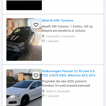
functionare foarte bună. Normă poluare:
Euro 5 Cutie automată schimbă lin, fără
socuri Motor functionează foarte bine
Consum redus DOTĂRI: - Geamuri fumurii
...
Abarth 595 Turismo
Abarth 595 Turismo, 1.4 turbo, 163 cp.
Mașina are reviziile la zi, inclusiv
distribuția schimbată la 120000 km. Are
Constanta, Constanta
climă, piele la interior, asistență parcare,
1 ianuarie
etc.
Volkswagen Passat CC R-Line 2.0
TDI 170CP DSG 4Motion ACC DCC
Proprietar din iulie 2020; primul in
România. În toată această perioadă
mașina a fost întreținută la timp, folosind
Sector 6, Bucuresti
exclusiv piese originale OEM sau
1 ianuarie
aftermarket premium de cea mai bună
calitate. Nu s-au folosit piese SH. Mașina