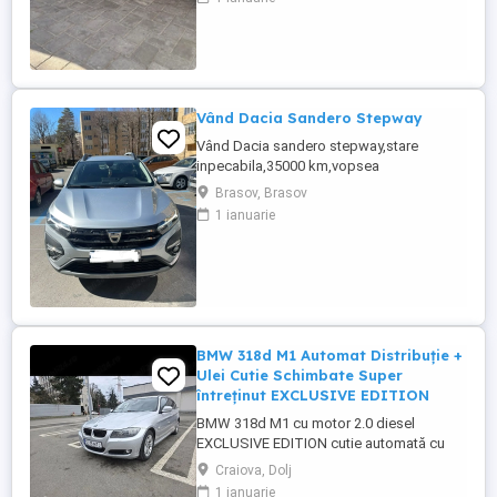
Vând Dacia Sandero Stepway
Vând Dacia sandero stepway,stare
inpecabila,35000 km,vopsea
metalizata,navigatiedin fabrica,gpl din
Brasov, Brasov
fabrică incalzire in scaune ,geamuri
1 ianuarie
electrice ,varianta full option,cauciucuri
noi de vara continental(folosite 3
săptămâni)prima inmatriculare decembrie
2021,Gsi,computer de bord,aer
conditionat,inchidere ...
BMW 318d M1 Automat Distribuție +
Ulei Cutie Schimbate Super
întreținut EXCLUSIVE EDITION
BMW 318d M1 cu motor 2.0 diesel
EXCLUSIVE EDITION cutie automată cu
mod Sport, an 2012 masină întretinută
Craiova, Dolj
corect, cu investiţii importante făcute si
1 ianuarie