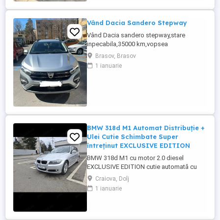
Vând Dacia Sandero Stepway
Vând Dacia sandero stepway,stare
inpecabila,35000 km,vopsea
metalizata,navigatiedin fabrica,gpl din
Brasov, Brasov
fabrică incalzire in scaune ,geamuri
1 ianuarie
electrice ,varianta full option,cauciucuri
noi de vara continental(folosite 3
săptămâni)prima inmatriculare decembrie
2021,Gsi,computer de bord,aer
conditionat,inchidere ...
BMW 318d M1 Automat Distribuție +
Ulei Cutie Schimbate Super
întreținut EXCLUSIVE EDITION
BMW 318d M1 cu motor 2.0 diesel
EXCLUSIVE EDITION cutie automată cu
mod Sport, an 2012 masină întretinută
Craiova, Dolj
corect, cu investiţii importante făcute si
1 ianuarie
functionare foarte bună. Normă poluare:
Euro 5 Cutie automată schimbă lin, fără
socuri Motor functionează foarte bine
Consum redus DOTĂRI: - Geamuri fumurii