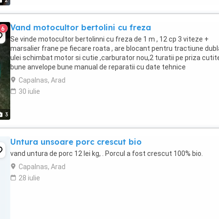
2
Vand motocultor bertolini cu freza
6
Se vinde motocultor bertolinni cu freza de 1 m , 12 cp 3 viteze +
marsalier frane pe fiecare roata , are blocant pentru tractiune dubla
ulei schimbat motor si cutie ,carburator nou,2 turatii pe priza cutit
bune anvelope bune manual de reparatii cu date tehnice
Capalnas, Arad
30 iulie
3
Untura unsoare porc crescut bio
vand untura de porc 12 lei kg, . Porcul a fost crescut 100% bio.
Capalnas, Arad
28 iulie