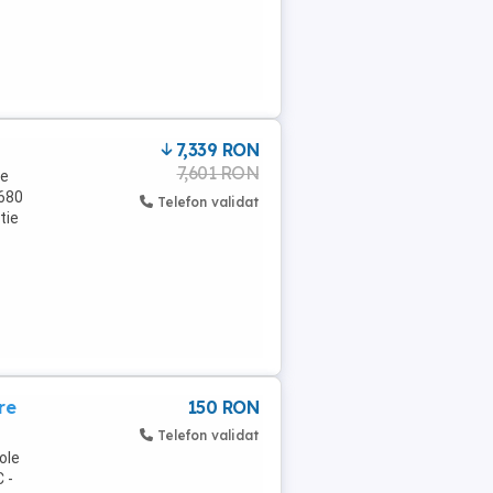
7,339 RON
7,601 RON
me
 680
Telefon validat
tie
re
150 RON
Telefon validat
ole
 -