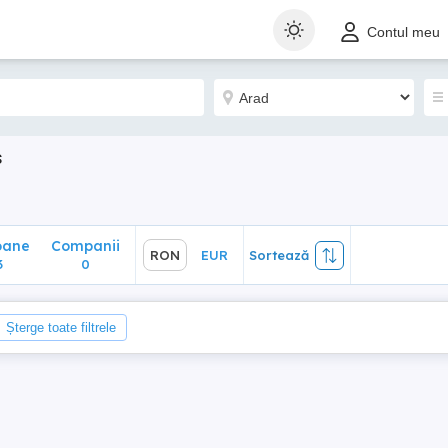
ane
Companii
RON
EUR
Sortează
Contul meu
0
s
oane
Companii
RON
EUR
Sortează
3
0
Șterge toate filtrele