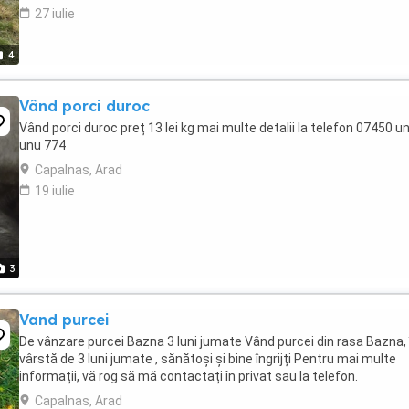
27 iulie
4
Vând porci duroc
Vând porci duroc preț 13 lei kg mai multe detalii la telefon 07450 u
unu 774
Capalnas, Arad
19 iulie
3
Vand purcei
De vânzare purcei Bazna 3 luni jumate Vând purcei din rasa Bazna, 
vârstă de 3 luni jumate , sănătoși și bine îngrijți Pentru mai multe
informații, vă rog să mă contactați în privat sau la telefon.
Capalnas, Arad