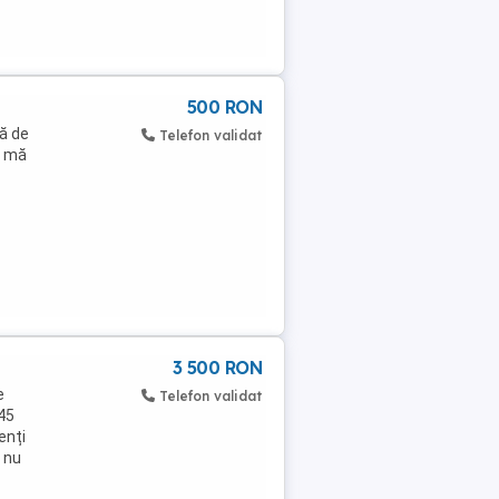
500 RON
tă de
Telefon validat
ă mă
3 500 RON
e
Telefon validat
445
enți
e nu