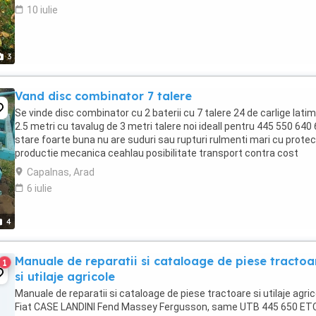
10 iulie
3
Vand disc combinator 7 talere
Se vinde disc combinator cu 2 baterii cu 7 talere 24 de carlige lati
2.5 metri cu tavalug de 3 metri talere noi ideall pentru 445 550 640
stare foarte buna nu are suduri sau rupturi rulmenti mari cu protec
productie mecanica ceahlau posibilitate transport contra cost
Capalnas, Arad
6 iulie
4
Manuale de reparatii si cataloage de piese tractoa
1
si utilaje agricole
Manuale de reparatii si cataloage de piese tractoare si utilaje agric
Fiat CASE LANDINI Fend Massey Fergusson, same UTB 445 650 ETC