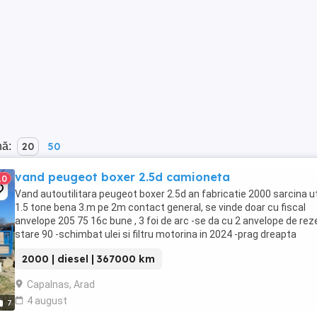
nă:
20
50
vand peugeot boxer 2.5d camioneta
10
Vand autoutilitara peugeot boxer 2.5d an fabricatie 2000 sarcina ut
1.5 tone bena 3.m pe 2m contact general, se vinde doar cu fiscal
anvelope 205 75 16c bune , 3 foi de arc -se da cu 2 anvelope de rez
stare 90 -schimbat ulei si filtru motorina in 2024 -prag dreapta
schimbat nou -am piese de ...
2000 | diesel | 367000 km
Capalnas, Arad
4 august
7