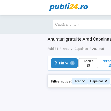
publi
24
.ro
Toate
Perso
Filtre
2
13
13
Anunturi gratuite Arad Capalna
Publi24
Arad
Capalnas
Anunturi
Toate
Pers
Filtre
2
13
1
Filtre active:
Arad
Capalnas