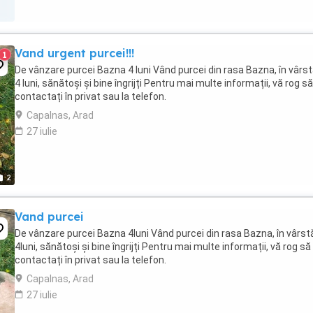
Vand urgent purcei!!!
1
De vânzare purcei Bazna 4 luni Vând purcei din rasa Bazna, în vârs
4 luni, sănătoși și bine îngrijți Pentru mai multe informații, vă rog s
contactați în privat sau la telefon.
Capalnas, Arad
27 iulie
2
Vand purcei
De vânzare purcei Bazna 4luni Vând purcei din rasa Bazna, în vârst
4luni, sănătoși și bine îngrijți Pentru mai multe informații, vă rog s
contactați în privat sau la telefon.
Capalnas, Arad
27 iulie