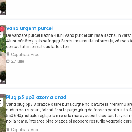
3
Vand urgent purcei
1
De vânzare purcei Bazna 4 luni Vând purcei din rasa Bazna, în vârs
4 luni, sănătoși și bine îngrijți Pentru mai multe informații, vă rog s
contactați în privat sau la telefon.
Capalnas, Arad
27 iulie
3
Plug p3 pp3 azoma arad
Vând plug pp3 3 brazde stare buna cuțite noi batute la firerar,nu ar
suduri sau rupturi ,folosit foarte puțin ,plug de fabrica pentru utb 
550 640,multiple reglaje la mic si la mare , suport disc taietor , rulm
noi la roata, întoarce bine brazda și acoperă resturile vegetale car
raman ...
Capalnas, Arad